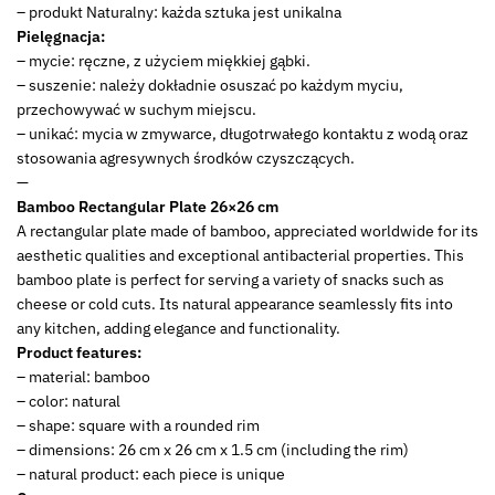
– produkt Naturalny: każda sztuka jest unikalna
Pielęgnacja:
– mycie: ręczne, z użyciem miękkiej gąbki.
– suszenie: należy dokładnie osuszać po każdym myciu,
przechowywać w suchym miejscu.
– unikać: mycia w zmywarce, długotrwałego kontaktu z wodą oraz
stosowania agresywnych środków czyszczących.
—
Bamboo Rectangular Plate 26×26 cm
A rectangular plate made of bamboo, appreciated worldwide for its
aesthetic qualities and exceptional antibacterial properties. This
bamboo plate is perfect for serving a variety of snacks such as
cheese or cold cuts. Its natural appearance seamlessly fits into
any kitchen, adding elegance and functionality.
Product features:
– material: bamboo
– color: natural
– shape: square with a rounded rim
– dimensions: 26 cm x 26 cm x 1.5 cm (including the rim)
– natural product: each piece is unique