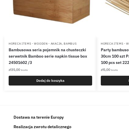
HORECA ITEMS - WOODEN - AKACJA, BAMBUS
HORECA ITEMS - 
Bambusowa seria pojemnik na chusteczki
Party bambusow
serwetnik Bamboo serie napkin tissue box
30cm 100 szt P
24501602 /3
100 pcs set 22
zł
35,00
zł
5,00
brutto
brutto
Dodaj do koszyka
Dostawa na terenie Europy
Realizacja zwrotu detalicznego