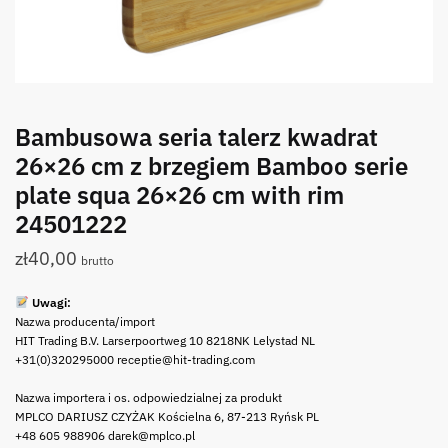
Bambusowa seria talerz kwadrat
26×26 cm z brzegiem Bamboo serie
plate squa 26×26 cm with rim
24501222
zł
40,00
brutto
Uwagi:
Nazwa producenta/import
HIT Trading B.V. Larserpoortweg 10 8218NK Lelystad NL
+31(0)320295000 receptie@hit-trading.com
Nazwa importera i os. odpowiedzialnej za produkt
MPLCO DARIUSZ CZYŻAK Kościelna 6, 87-213 Ryńsk PL
+48 605 988906 darek@mplco.pl