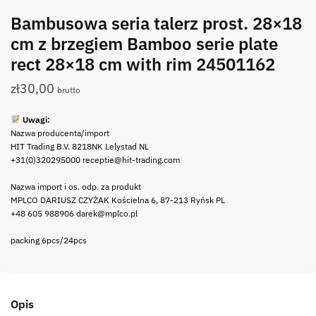
Bambusowa seria talerz prost. 28×18
cm z brzegiem Bamboo serie plate
rect 28×18 cm with rim 24501162
zł
30,00
brutto
Uwagi:
Nazwa producenta/import
HIT Trading B.V. 8218NK Lelystad NL
+31(0)320295000 receptie@hit-trading.com
Nazwa import i os. odp. za produkt
MPLCO DARIUSZ CZYŻAK Kościelna 6, 87-213 Ryńsk PL
+48 605 988906 darek@mplco.pl
packing 6pcs/24pcs
Opis