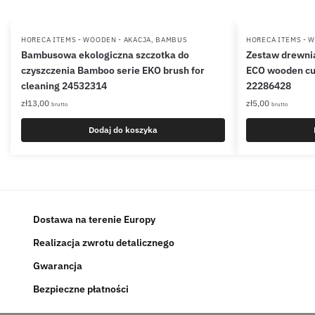
HORECA ITEMS - WOODEN - AKACJA, BAMBUS
HORECA ITEMS - 
Bambusowa ekologiczna szczotka do
Zestaw drewnia
czyszczenia Bamboo serie EKO brush for
ECO wooden cut
cleaning 24532314
22286428
zł
13,00
zł
5,00
brutto
brutto
Dodaj do koszyka
Dostawa na terenie Europy
Realizacja zwrotu detalicznego
Gwarancja
Bezpieczne płatności