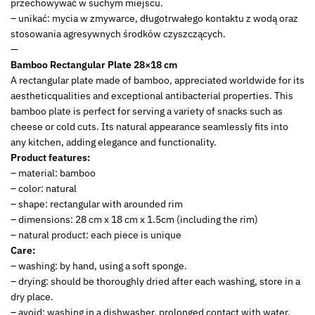
przechowywać w suchym miejscu.
– unikać: mycia w zmywarce, długotrwałego kontaktu z wodą oraz
stosowania agresywnych środków czyszczących.
—
Bamboo Rectangular Plate 28×18 cm
A rectangular plate made of bamboo, appreciated worldwide for its
aestheticqualities and exceptional antibacterial properties. This
bamboo plate is perfect for serving a variety of snacks such as
cheese or cold cuts. Its natural appearance seamlessly fits into
any kitchen, adding elegance and functionality.
Product features:
– material: bamboo
– color: natural
– shape: rectangular with arounded rim
– dimensions: 28 cm x 18 cm x 1.5cm (including the rim)
– natural product: each piece is unique
Care:
– washing: by hand, using a soft sponge.
– drying: should be thoroughly dried after each washing, store in a
dry place.
– avoid: washing in a dishwasher, prolonged contact with water,