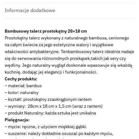
Informacje dodatkowe
Bambusowy talerz prostokątny 28×18 cm
Prostokątny talerz wykonany z naturalnego bambusa, cenionego
na całym świecie za jego estetyczne walory i wyjątkowe
właściwości antybakteryjne. Tenbambusowy talerz idealnie nadaje
się do serwowania różnorodnych przekąsek,takich jak sery czy
wędliny. Jego naturalny wygląd doskonale wpasowuje się wkażdą
kuchnię, dodając jej elegancji i funkcjonalności.
Cechy produktu:
– materiał: bambus
– kolor: naturalny
– kształt: prostokątny zzaokrąglonym rantem
– wymiary: 28cm x 18 cm x 1,5 cm (wraz z rantem)
– produkt Naturalny: każda sztuka jest unikalna
Pielęgnacja:
– mycie: ręczne, z użyciem miękkiej gąbki.
– suszenie: należy dokładnie osuszać po każdym myciu,