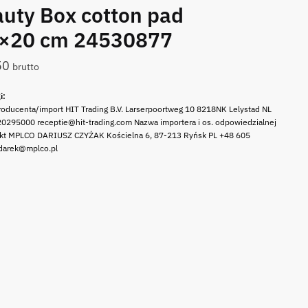
uty Box cotton pad
5×20 cm 24530877
50
brutto
i:
oducenta/import HIT Trading B.V. Larserpoortweg 10 8218NK Lelystad NL
0295000 receptie@hit-trading.com Nazwa importera i os. odpowiedzialnej
ukt MPLCO DARIUSZ CZYŻAK Kościelna 6, 87-213 Ryńsk PL +48 605
darek@mplco.pl