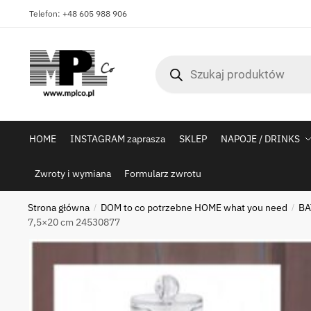
Skip
Skip
Telefon: +48 605 988 906
to
to
navigation
content
Wyszukiwarka
produktów
HOME
INSTAGRAM zaprasza
SKLEP
NAPOJE / DRINKS
Zwroty i wymiana
Formularz zwrotu
Strona główna
DOM to co potrzebne HOME what you need
BA
/
/
7,5×20 cm 24530877