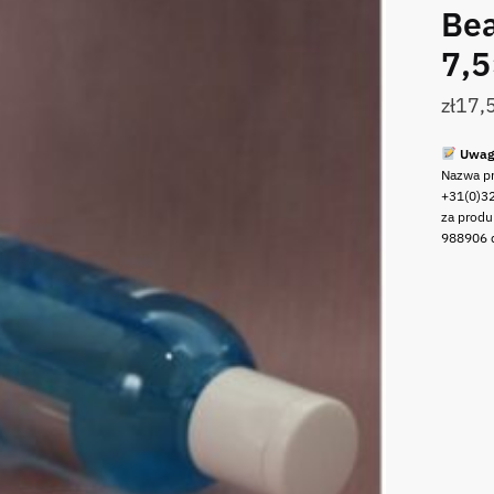
Bea
7,
zł
17,
Uwag
Nazwa pr
+31(0)32
za prod
988906 