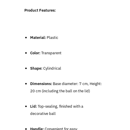
Product Features:
Material:
Plastic
Color:
Transparent
Shape:
Cylindrical
Dimensions:
Base diameter: 7 cm, Height:
20 cm (including the ball on the lid)
Lid:
Top-sealing, finished with a
decorative ball
Handle:
Convenient for easy