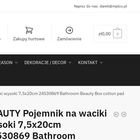
Napisz do nas:
darek@mplco.pl
zł
0,00
0
o
Zakupy hurtowe
Zamówienie
SEASON
DEKORACJE / DECOR
KONTAKT
ki wysoki 7,5x20cm 24530869 Bathroom Beauty Box cotton pad
UTY Pojemnik na waciki
soki 7,5x20cm
530869 Bathroom