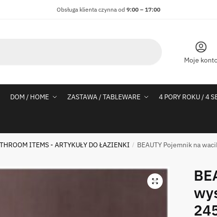
Obsługa klienta czynna od
9:00 – 17:00
Moje kont
DOM / HOME
ZASTAWA / TABLEWARE
4 PORY ROKU / 4 
THROOM ITEMS - ARTYKUŁY DO ŁAZIENKI
BEAUTY Pojemnik na waci
/
BEA
wy
24