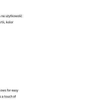
a na użytkowość
tii, kolor
lows for easy
s a touch of