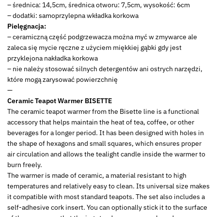
– średnica: 14,5cm, średnica otworu: 7,5cm, wysokość: 6cm
– dodatki: samoprzylepna wkładka korkowa
Pielęgnacja:
– ceramiczną część podgrzewacza można myć w zmywarce ale
zaleca się mycie ręczne z użyciem miękkiej gąbki gdy jest
przyklejona nakładka korkowa
– nie należy stosować silnych detergentów ani ostrych narzędzi,
które mogą zarysować powierzchnię
—
Ceramic Teapot Warmer BISETTE
The ceramic teapot warmer from the Bisette line is a functional
accessory that helps maintain the heat of tea, coffee, or other
beverages for a longer period. It has been designed with holes in
the shape of hexagons and small squares, which ensures proper
air circulation and allows the tealight candle inside the warmer to
burn freely.
The warmer is made of ceramic, a material resistant to high
temperatures and relatively easy to clean. Its universal size makes
it compatible with most standard teapots. The set also includes a
self-adhesive cork insert. You can optionally stick it to the surface