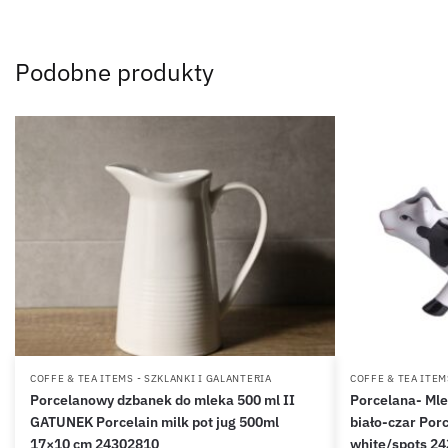
Podobne produkty
COFFE & TEA ITEMS - SZKLANKI I GALANTERIA
COFFE & TEA ITEM
Porcelanowy dzbanek do mleka 500 ml II
Porcelana- Mle
GATUNEK Porcelain milk pot jug 500ml
biało-czar Por
17×10 cm 24302810
white/spots 2