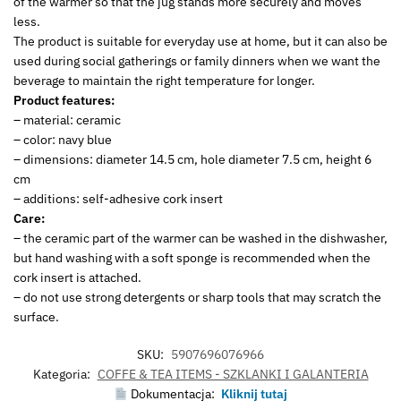
of the warmer so that the jug stands more securely and moves
less.
The product is suitable for everyday use at home, but it can also be
used during social gatherings or family dinners when we want the
beverage to maintain the right temperature for longer.
Product features:
– material: ceramic
– color: navy blue
– dimensions: diameter 14.5 cm, hole diameter 7.5 cm, height 6
cm
– additions: self-adhesive cork insert
Care:
– the ceramic part of the warmer can be washed in the dishwasher,
but hand washing with a soft sponge is recommended when the
cork insert is attached.
– do not use strong detergents or sharp tools that may scratch the
surface.
SKU:
5907696076966
Kategoria:
COFFE & TEA ITEMS - SZKLANKI I GALANTERIA
Dokumentacja:
Kliknij tutaj