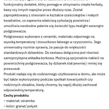
ceramic
funkcjonalny dodatek, który pomaga w utrzymaniu ciepła herbaty,
WARMER
kawy czy innych napojów przez dłuższy czas. Został
for
zaprojektowany z otworami w kształcie sześciokątów i małych
tea
kwadratów, co zapewnia właściwą cyrkulację powietrza i
pot
umożliwia swobodne palenie się świeczki typu tealight wewnątrz
podgrzewacza.
Podgrzewacz wykonano z ceramiki, materiału odpornego na
wysoką temperaturę i stosunkowo łatwego w czyszczeniu. Jego
uniwersalny rozmiar sprawia, że pasuje do większości
standardowych dzbanków. Do zestawu dołączona jest również
samoprzylepna wkładka korkowa. Można ją opcjonalnie nakleić na
powierzchnię podgrzewacza, by dzbanek stał pewniej i mniej się
przesuwał.
Produkt nadaje się do codziennego użytkowania w domu, ale może
być także wykorzystany podczas spotkań towarzyskich czy
rodzinnych obiadów, kiedy chcemy, by napój dłużej zachował
odpowiednią temperaturę.
Cechy produktu:
– materiał: ceramika
– kolor: granat/ połysk