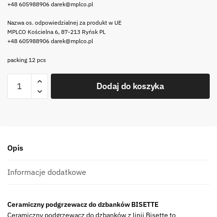
+48 605988906 darek@mplco.pl
Nazwa os. odpowiedzialnej za produkt w UE
MPLCO Kościelna 6, 87-213 Ryńsk PL
+48 605988906 darek@mplco.pl
packing 12 pcs
ilość
Dodaj do koszyka
Bisette
GRANAT
A
ceramiczny
podgrzewacz
Opis
do
dzbankó
Bisette
Informacje dodatkowe
NAVY
BLUE
Ceramiczny podgrzewacz do dzbanków BISETTE
A
Ceramiczny podgrzewacz do dzbanków z linii Bisette to