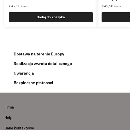
zł
42,50
zł
42,50
brutto
brutto
Dodaj do koszyka
Dostawa na terenie Europy
Realizacja zwrotu detalicznego
Gwarancja
Bezpieczne płatności
Firma
Help
Dane kontaktowe