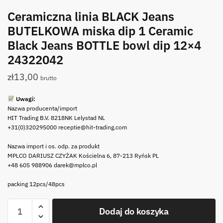
Ceramiczna linia BLACK Jeans
BUTELKOWA miska dip 1 Ceramic
Black Jeans BOTTLE bowl dip 12×4
24322042
zł
13,00
brutto
Uwagi:
Nazwa producenta/import
HIT Trading B.V. 8218NK Lelystad NL
+31(0)320295000 receptie@hit-trading.com
Nazwa import i os. odp. za produkt
MPLCO DARIUSZ CZYŻAK Kościelna 6, 87-213 Ryńsk PL
+48 605 988906 darek@mplco.pl
packing 12pcs/48pcs
ilość
Dodaj do koszyka
Ceramiczna