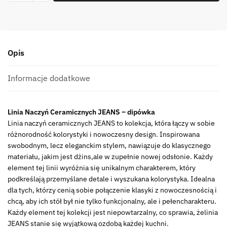
linia
BLACK
Jeans
BUTELKOWA
Opis
miska
dip
1
Informacje dodatkowe
Ceramic
Black
Linia Naczyń Ceramicznych JEANS – dipówka
Jeans
Linia naczyń ceramicznych JEANS to kolekcja, która łączy w sobie
BOTTLE
różnorodność kolorystyki i nowoczesny design. Inspirowana
bowl
swobodnym, lecz eleganckim stylem, nawiązuje do klasycznego
dip
materiału, jakim jest dżins,ale w zupełnie nowej odsłonie. Każdy
12x4
element tej linii wyróżnia się unikalnym charakterem, który
24322042
podkreślają przemyślane detale i wyszukana kolorystyka. Idealna
dla tych, którzy cenią sobie połączenie klasyki z nowoczesnością i
chcą, aby ich stół był nie tylko funkcjonalny, ale i pełencharakteru.
Każdy element tej kolekcji jest niepowtarzalny, co sprawia, żelinia
JEANS stanie się wyjątkową ozdobą każdej kuchni.