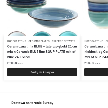
HORECA ITEMS - CERAMIC PLATES - TALERZE SERWISY
HORECA ITEMS - C
Ceramiczna linia BLUE – talerz głęboki 21 cm
Ceramiczna lin
mix n Ceramic BLUE line SOUP PLATE mix of
niebieskieg Ce
blue 24307095
mix of blue 24
zł
20,00
zł
20,00
brutto
brutto
Dodaj do koszyka
Dostawa na terenie Europy