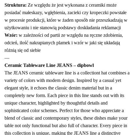
Struktura:
Ze względu że jest wykonana z ceramiki może
posiadać małeskazy, wgłębienia, zacieki czy kropeczki powstałe
w procesie produkcji, które w żaden sposób nie przeszkadzają w
użytkowaniu i nie stanowią podstawy doskładania reklamacji
Wzór:
w zależności od partii ze względu na ręczne zdobienia,
odcień, ilość nakrapianych plamek i wzór w jaki się układają
różnią się od siebie
—
Ceramic Tableware Line JEANS – dipbowl
The JEANS ceramic tableware line is a collectiont hat combines a
variety of colors with modern design. Inspired by a casual yet
elegant style, it echoes the classic denim material but in a
completely new form. Each piece in this line stands out with its
unique character, highlighted by thoughtful details and
sophisticated color schemes. Perfect for those who appreciate a
blend of classic and contemporary styles, these dishes make your
table not only functional but also full of character. Every piece in
this collection is unique, making the JEANS line a distinctive