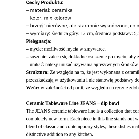
Cechy Produktu:
– materiał: ceramika
– kolor: mix kolorów
– brzegi: nierówne, ale starannie wykończone, co 
– wymiary:
średnica góry: 12 cm, średnica podstawy: 
Pielęgnacja:
– mycie: możliwość mycia w zmywarce.
– suszenie: zaleca się dokładne osuszenie po myciu, aby
– unikać: należy unikać używania agresywnych środków 
Struktura:
Ze względu na to, że jest wykonana z ceramik
przeszkadzają w użytkowaniu i nie stanowią podstawy do 
Wzór:
w zależności od partii, ze względu na ręczne zdobie
—
Ceramic Tableware Line JEANS – dip bowl
The JEANS ceramic tableware line is a collection that comb
completely new form. Each piece in this line stands out wi
blend of classic and contemporary styles, these dishes mak
distinctive addition to any kitchen.