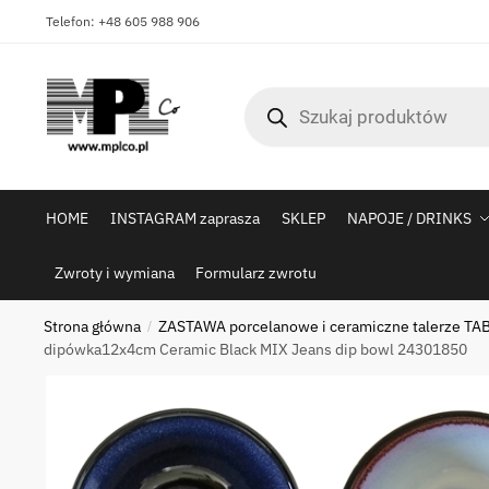
Skip
Skip
Telefon: +48 605 988 906
to
to
navigation
content
Wyszukiwarka
produktów
HOME
INSTAGRAM zaprasza
SKLEP
NAPOJE / DRINKS
Zwroty i wymiana
Formularz zwrotu
Strona główna
ZASTAWA porcelanowe i ceramiczne talerze TAB
/
dipówka12x4cm Ceramic Black MIX Jeans dip bowl 24301850