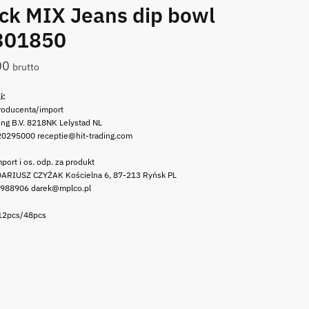
ck MIX Jeans dip bowl
301850
00
brutto
i:
roducenta/import
ing B.V. 8218NK Lelystad NL
20295000 receptie@hit-trading.com
port i os. odp. za produkt
ARIUSZ CZYŻAK Kościelna 6, 87-213 Ryńsk PL
 988906 darek@mplco.pl
 12pcs/48pcs