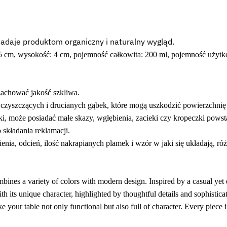
nadaje produktom organiczny i naturalny wygląd.
5,5 cm, wysokość: 4 cm, pojemność całkowita: 200 ml, pojemność użyt
 zachować jakość szkliwa.
czyszczących i drucianych gąbek, które mogą uszkodzić powierzchnię
i, może posiadać małe skazy, wgłębienia, zacieki czy kropeczki powsta
składania reklamacji.
nia, odcień, ilość nakrapianych plamek i wzór w jaki się układają, różn
ines a variety of colors with modern design. Inspired by a casual yet el
th its unique character, highlighted by thoughtful details and sophistic
e your table not only functional but also full of character. Every piece 