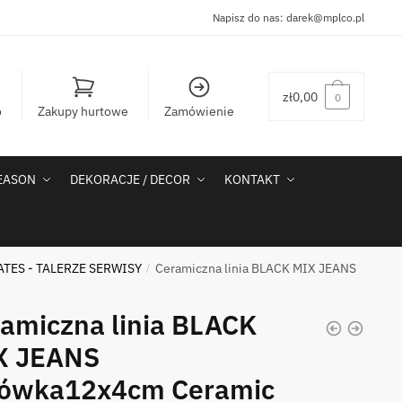
Napisz do nas:
darek@mplco.pl
zł
0,00
0
o
Zakupy hurtowe
Zamówienie
SEASON
DEKORACJE / DECOR
KONTAKT
ATES - TALERZE SERWISY
Ceramiczna linia BLACK MIX JEANS
/
amiczna linia BLACK
X JEANS
pówka12x4cm Ceramic