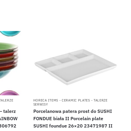
TALERZE
HORECA ITEMS - CERAMIC PLATES - TALERZE
SERWISY
 talerz
Porcelanowa patera prost do SUSHI
RAINBOW
FONDUE biała II Porcelain plate
4306792
SUSHI foundue 26×20 23471987 II