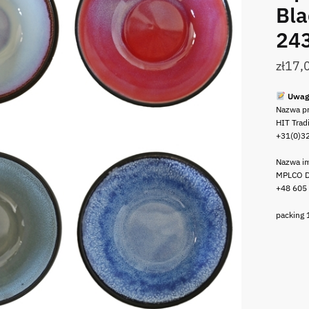
Bla
24
zł
17,
Uwag
Nazwa p
HIT Trad
+31(0)3
Nazwa im
MPLCO D
+48 605
packing