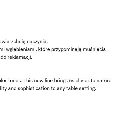
owierzchnię naczynia.
ymi wgłębieniami, które przypominają muśnięcia
do reklamacji.
r tones. This new line brings us closer to nature
ty and sophistication to any table setting.