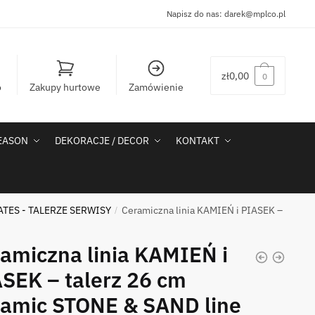
Napisz do nas:
darek@mplco.pl
zł
0,00
0
o
Zakupy hurtowe
Zamówienie
SEASON
DEKORACJE / DECOR
KONTAKT
ATES - TALERZE SERWISY
Ceramiczna linia KAMIEŃ i PIASEK –
/
amiczna linia KAMIEŃ i
SEK – talerz 26 cm
amic STONE & SAND line