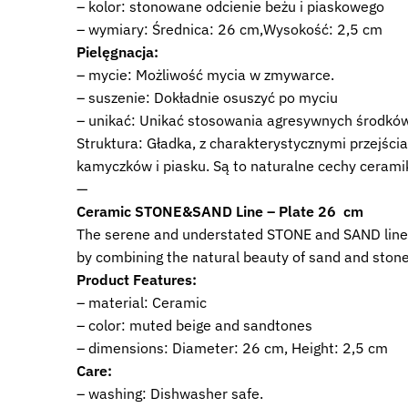
– kolor: stonowane odcienie beżu i piaskowego
– wymiary: Średnica: 26 cm,Wysokość: 2,5 cm
Pielęgnacja:
– mycie: Możliwość mycia w zmywarce.
– suszenie: Dokładnie osuszyć po myciu
– unikać: Unikać stosowania agresywnych środków
Struktura: Gładka, z charakterystycznymi przejśc
kamyczków i piasku. Są to naturalne cechy ceramik
—
Ceramic STONE&SAND Line – Plate 26 cm
The serene and understated STONE and SAND line is
by combining the natural beauty of sand and stones
Product Features:
– material: Ceramic
– color: muted beige and sandtones
– dimensions: Diameter: 26 cm, Height: 2,5 cm
Care:
– washing: Dishwasher safe.