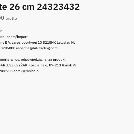
te 26 cm 24323432
00
brutto
i:
roducenta/import
ing B.V. Larserpoortweg 10 8218NK Lelystad NL
20295000 receptie@hit-trading.com
portera i os. odpowiedzialnej za produkt
ARIUSZ CZYŻAK Kościelna 6, 87-213 Ryńsk PL
 988906 darek@mplco.pl