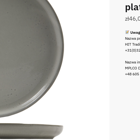
pla
zł
46,
Uwag
Nazwa p
HIT Trad
+31(0)3
Nazwa im
MPLCO D
+48 605