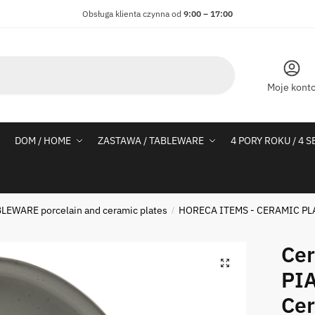
Obsługa klienta czynna od
9:00 – 17:00
Moje kont
DOM / HOME
ZASTAWA / TABLEWARE
4 PORY ROKU / 4 
LEWARE porcelain and ceramic plates
HORECA ITEMS - CERAMIC PL
/
Cer
PIA
Cer