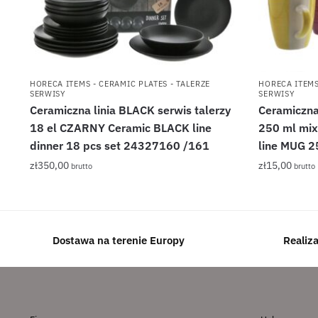
HORECA ITEMS - CERAMIC PLATES - TALERZE
HORECA ITEMS
SERWISY
SERWISY
Ceramiczna linia BLACK serwis talerzy
Ceramiczna
18 el CZARNY Ceramic BLACK line
250 ml mi
dinner 18 pcs set 24327160 /161
line MUG 2
zł
350,00
zł
15,00
brutto
brutto
Dostawa na terenie Europy
Realiz