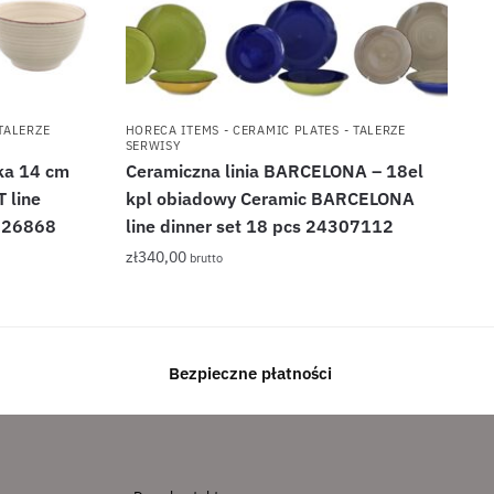
TALERZE
HORECA ITEMS - CERAMIC PLATES - TALERZE
SERWISY
ska 14 cm
Ceramiczna linia BARCELONA – 18el
 line
kpl obiadowy Ceramic BARCELONA
326868
line dinner set 18 pcs 24307112
zł
340,00
brutto
Bezpieczne płatności