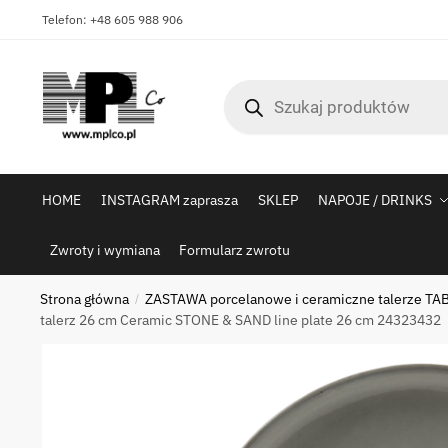
Skip
Skip
Telefon: +48 605 988 906
to
to
navigation
content
Wyszukiwarka
produktów
HOME
INSTAGRAM zaprasza
SKLEP
NAPOJE / DRINKS
Zwroty i wymiana
Formularz zwrotu
Strona główna
ZASTAWA porcelanowe i ceramiczne talerze TAB
/
talerz 26 cm Ceramic STONE & SAND line plate 26 cm 24323432