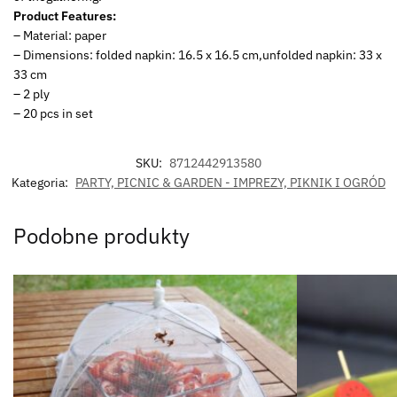
Product Features:
– Material: paper
– Dimensions: folded napkin: 16.5 x 16.5 cm,unfolded napkin: 33 x
33 cm
– 2 ply
– 20 pcs in set
SKU:
8712442913580
Kategoria:
PARTY, PICNIC & GARDEN - IMPREZY, PIKNIK I OGRÓD
Podobne produkty