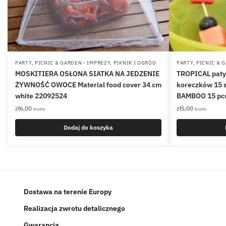
PARTY, PICNIC & GARDEN - IMPREZY, PIKNIK I OGRÓD
PARTY, PICNIC & 
MOSKITIERA OSŁONA SIATKA NA JEDZENIE
TROPICAL paty
ŻYWNOŚĆ OWOCE Material food cover 34 cm
koreczków 15 s
white 22092524
BAMBOO 15 pc
zł
6,00
zł
5,00
brutto
brutto
Dodaj do koszyka
Dostawa na terenie Europy
Realizacja zwrotu detalicznego
Gwarancja