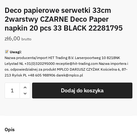
Deco papierowe serwetki 33cm
2warstwy CZARNE Deco Paper
napkin 20 pcs 33 BLACK 22281795
zł
6,00
brutto
Uwagi:
Nazwa producenta/import HIT Trading B.V. Larserpoortweg 10 8218NK
Lelystad NL +31(0)320295000 receptie@hit-trading.com Nazwa importera i
os. odpowiedzialnej za produkt MPLCO DARIUSZ CZYŻAK Kościelna 6, 87-
213 Ryńsk PL +48 605 988906 darek@mplco.pl
ilość
Dodaj do koszyka
Deco
papierowe
serwetki
33cm
2warstwy
Opis
CZARNE