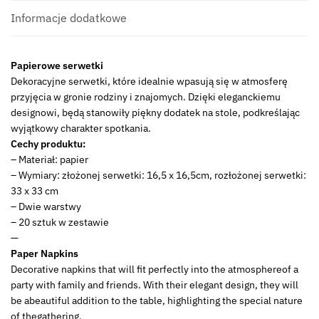
Deco
Paper
Informacje dodatkowe
napkin
20
Papierowe serwetki
pcs
Dekoracyjne serwetki, które idealnie wpasują się w atmosferę
33
przyjęcia w gronie rodziny i znajomych. Dzięki eleganckiemu
BLACK
designowi, będą stanowiły piękny dodatek na stole, podkreślając
22281795
wyjątkowy charakter spotkania.
Cechy produktu:
– Materiał: papier
– Wymiary: złożonej serwetki: 16,5 x 16,5cm, rozłożonej serwetki:
33 x 33 cm
– Dwie warstwy
– 20 sztuk w zestawie
—
Paper Napkins
Decorative napkins that will fit perfectly into the atmosphereof a
party with family and friends. With their elegant design, they will
be abeautiful addition to the table, highlighting the special nature
of thegathering.