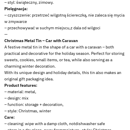
– styl: świąteczny, zimowy.
Pielęgnacja:
– czyszczenie: przetrzeć wilgotną ściereczką, nie zaleca się mycia
w zmywarce
– przechowywać w suchym miejscu,z dala od wilgoci
—
Christmas Metal Tin – Car with Caravan
A festive metal tin in the shape of a car with a caravan – both
practical and decorative for the holiday season. Perfect for storing
sweets, cookies, small items, or tea, while also serving as a
charming winter decoration.
With its unique design and holiday details, this tin also makes an
original gift packaging idea.
Product features:
– material: metal,
– design: mix
– function: storage + decoration,
– style: Christmas, winter
Care:
– cleaning: wipe with a damp cloth, notdishwasher safe
– store in a dry place, away frommoisture- style: Christmas,