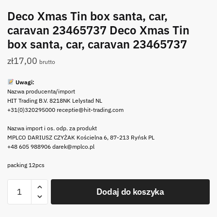
Deco Xmas Tin box santa, car,
caravan 23465737 Deco Xmas Tin
box santa, car, caravan 23465737
zł
17,00
brutto
Uwagi:
Nazwa producenta/import
HIT Trading B.V. 8218NK Lelystad NL
+31(0)320295000 receptie@hit-trading.com
Nazwa import i os. odp. za produkt
MPLCO DARIUSZ CZYŻAK Kościelna 6, 87-213 Ryńsk PL
+48 605 988906 darek@mplco.pl
packing 12pcs
ilość
Dodaj do koszyka
Deco
Xmas