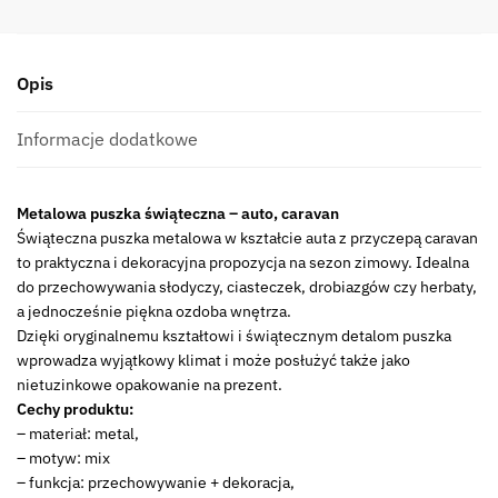
Tin
box
santa,
Opis
car,
caravan
23465737
Informacje dodatkowe
Deco
Xmas
Metalowa puszka świąteczna – auto, caravan
Tin
Świąteczna puszka metalowa w kształcie auta z przyczepą caravan
box
to praktyczna i dekoracyjna propozycja na sezon zimowy. Idealna
santa,
do przechowywania słodyczy, ciasteczek, drobiazgów czy herbaty,
car,
a jednocześnie piękna ozdoba wnętrza.
caravan
Dzięki oryginalnemu kształtowi i świątecznym detalom puszka
23465737
wprowadza wyjątkowy klimat i może posłużyć także jako
nietuzinkowe opakowanie na prezent.
Cechy produktu:
– materiał: metal,
– motyw: mix
– funkcja: przechowywanie + dekoracja,