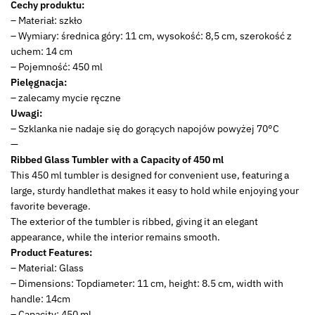
Cechy produktu:
– Materiał: szkło
– Wymiary: średnica góry: 11 cm, wysokość: 8,5 cm, szerokość z
uchem: 14 cm
– Pojemność: 450 ml
Pielęgnacja:
– zalecamy mycie ręczne
Uwagi:
– Szklanka nie nadaje się do gorących napojów powyżej 70°C
—
Ribbed Glass Tumbler with a Capacity of 450 ml
This 450 ml tumbler is designed for convenient use, featuring a
large, sturdy handlethat makes it easy to hold while enjoying your
favorite beverage.
The exterior of the tumbler is ribbed, giving it an elegant
appearance, while the interior remains smooth.
Product Features:
– Material: Glass
– Dimensions: Topdiameter: 11 cm, height: 8.5 cm, width with
handle: 14cm
– Capacity: 450 ml