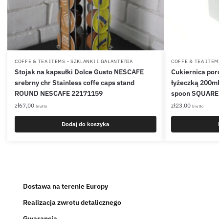
COFFE & TEA ITEMS - SZKLANKI I GALANTERIA
COFFE & TEA ITEM
Stojak na kapsułki Dolce Gusto NESCAFE
Cukiernica por
srebrny chr Stainless coffe caps stand
łyżeczką 200ml 
ROUND NESCAFE 22171159
spoon SQUARE
zł
67,00
zł
23,00
brutto
brutto
Dodaj do koszyka
Dostawa na terenie Europy
Realizacja zwrotu detalicznego
Gwarancja