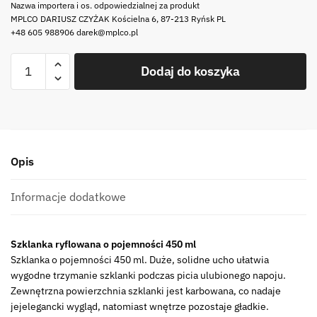
Nazwa importera i os. odpowiedzialnej za produkt
MPLCO DARIUSZ CZYŻAK Kościelna 6, 87-213 Ryńsk PL
+48 605 988906 darek@mplco.pl
ilość
Dodaj do koszyka
Szklany
DUŻY
kubkek
JUMBO
450
Opis
ml
RYFLE
Glass
Informacje dodatkowe
mug
450
Szklanka ryflowana o pojemności 450 ml
ml
Szklanka o pojemności 450 ml. Duże, solidne ucho ułatwia
1
wygodne trzymanie szklanki podczas picia ulubionego napoju.
pcs
Zewnętrzna powierzchnia szklanki jest karbowana, co nadaje
RIFFLES
jejelegancki wygląd, natomiast wnętrze pozostaje gładkie.
27022237