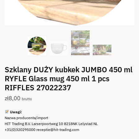
Szklany DUŻY kubkek JUMBO 450 ml
RYFLE Glass mug 450 ml 1 pcs
RIFFLES 27022237
zł
8,00
brutto
Uwagi:
Nazwa producenta/import
HIT Trading B.V. Larserpoortweg 10 8218NK Lelystad NL
+31(0)320295000 receptie@hit-trading.com