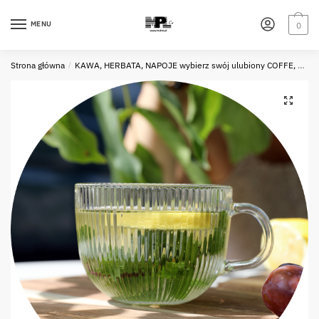
Skip
Skip
to
to
MENU
0
navigation
content
Strona główna
/
KAWA, HERBATA, NAPOJE wybierz swój ulubiony COFFE, TEA, DRINKS choose your favourite one