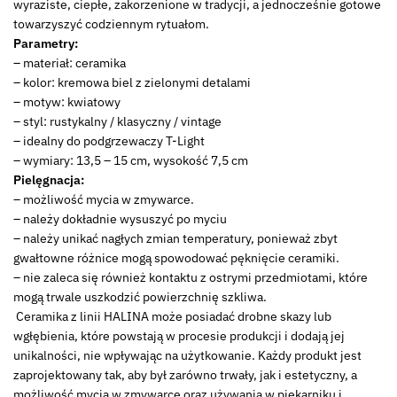
wyraziste, ciepłe, zakorzenione w tradycji, a jednocześnie gotowe
towarzyszyć codziennym rytuałom.
Parametry:
– materiał: ceramika
– kolor: kremowa biel z zielonymi detalami
– motyw: kwiatowy
– styl: rustykalny / klasyczny / vintage
– idealny do podgrzewaczy T-Light
– wymiary: 13,5 – 15 cm, wysokość 7,5 cm
Pielęgnacja:
– możliwość mycia w zmywarce.
– należy dokładnie wysuszyć po myciu
– należy unikać nagłych zmian temperatury, ponieważ zbyt
gwałtowne różnice mogą spowodować pęknięcie ceramiki.
– nie zaleca się również kontaktu z ostrymi przedmiotami, które
mogą trwale uszkodzić powierzchnię szkliwa.
Ceramika z linii HALINA może posiadać drobne skazy lub
wgłębienia, które powstają w procesie produkcji i dodają jej
unikalności, nie wpływając na użytkowanie. Każdy produkt jest
zaprojektowany tak, aby był zarówno trwały, jak i estetyczny, a
możliwość mycia w zmywarce oraz używania w piekarniku i