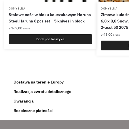
DOMYŚLNA
DOMYŚLNA
Stalowe noże w bloku kauczukowym Haruna
Zimowa kula śn
Steel Haruna 6 pcs set – 5 knives in block
6,8 x 8,8 Snow
2-asst 50 2075
zł
169,00
brutto
zł
45,00
brutto
Dodaj do koszyka
Dostawa na terenie Europy
Realizacja zwrotu detalicznego
Gwarancja
Bezpieczne płatności