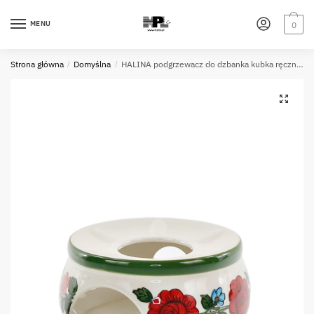
Skip
Skip
to
to
MENU
0
navigation
content
Strona główna
/
Domyślna
/
HALINA podgrzewacz do dzbanka kubka ręcznie malowa HALINA warmer for teapot HAND PAINTED 079196