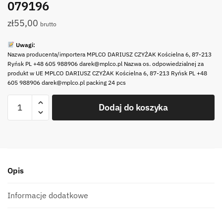
079196
zł
55,00
brutto
Uwagi:
Nazwa producenta/importera MPLCO DARIUSZ CZYŻAK Kościelna 6, 87-213
Ryńsk PL +48 605 988906 darek@mplco.pl Nazwa os. odpowiedzialnej za
produkt w UE MPLCO DARIUSZ CZYŻAK Kościelna 6, 87-213 Ryńsk PL +48
605 988906 darek@mplco.pl packing 24 pcs
ilość
Dodaj do koszyka
HALINA
podgrzewacz
do
dzbanka
kubka
Opis
ręcznie
malowa
HALINA
Informacje dodatkowe
warmer
for