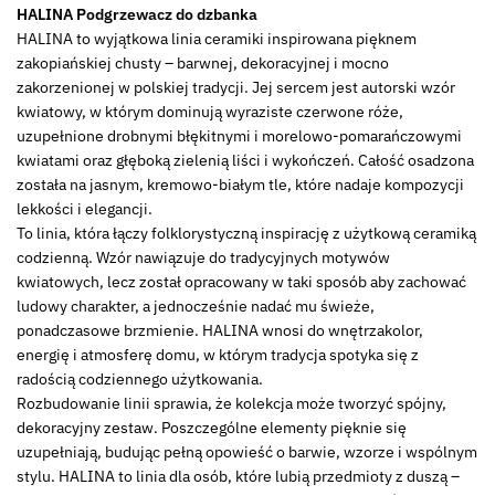
HALINA Podgrzewacz do dzbanka
teapot
HALINA to wyjątkowa linia ceramiki inspirowana pięknem
HAND
zakopiańskiej chusty – barwnej, dekoracyjnej i mocno
PAINTED
zakorzenionej w polskiej tradycji. Jej sercem jest autorski wzór
079196
kwiatowy, w którym dominują wyraziste czerwone róże,
uzupełnione drobnymi błękitnymi i morelowo-pomarańczowymi
kwiatami oraz głęboką zielenią liści i wykończeń. Całość osadzona
została na jasnym, kremowo-białym tle, które nadaje kompozycji
lekkości i elegancji.
To linia, która łączy folklorystyczną inspirację z użytkową ceramiką
codzienną. Wzór nawiązuje do tradycyjnych motywów
kwiatowych, lecz został opracowany w taki sposób aby zachować
ludowy charakter, a jednocześnie nadać mu świeże,
ponadczasowe brzmienie. HALINA wnosi do wnętrzakolor,
energię i atmosferę domu, w którym tradycja spotyka się z
radością codziennego użytkowania.
Rozbudowanie linii sprawia, że kolekcja może tworzyć spójny,
dekoracyjny zestaw. Poszczególne elementy pięknie się
uzupełniają, budując pełną opowieść o barwie, wzorze i wspólnym
stylu. HALINA to linia dla osób, które lubią przedmioty z duszą –