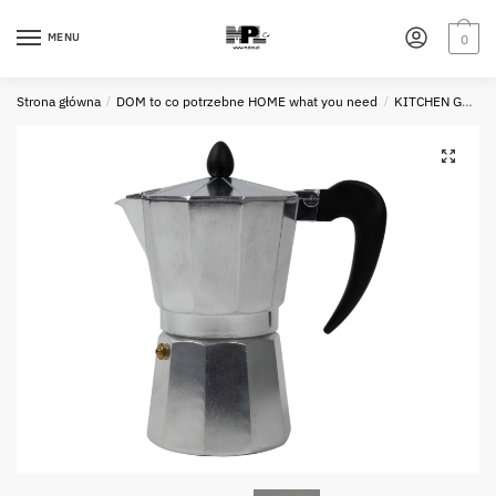
Skip
Skip
to
to
MENU
0
navigation
content
Strona główna
/
DOM to co potrzebne HOME what you need
/
KITCHEN GADGETS - KUCHENNE GADGETY