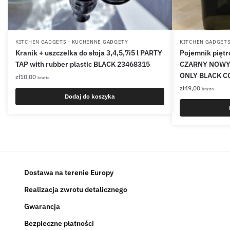
KITCHEN GADGETS - KUCHENNE GADGETY
KITCHEN GADGETS
Kranik + uszczelka do słoja 3,4,5,7i5 l PARTY
Pojemnik piętr
TAP with rubber plastic BLACK 23468315
CZARNY NOWY 
ONLY BLACK C
zł
10,00
brutto
zł
49,00
brutto
Dodaj do koszyka
Dostawa na terenie Europy
Realizacja zwrotu detalicznego
Gwarancja
Bezpieczne płatności