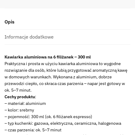
filiżanek
aluminiowa
Cafeterie
Opis
6
x
CUP
Informacje dodatkowe
aluminium
22171042
Kawiarka aluminiowa na 6 filiżanek – 300 ml
Praktyczna i prosta w użyciu kawiarka aluminiowa to wygodne
rozwiązanie dla osób, które lubią przygotować aromatyczną kawę
w domowych warunkach. Wykonana z aluminium, dobrze
przewodzi ciepło, co skraca czas parzenia – napar jest gotowy w
ok. 5–7 minut.
Cechy produktu
:
– materiał: aluminium
– kolor: srebrny
– pojemność: 300 ml (ok. 6 filiżanek espresso)
– typ kuchenki: gazowa, elektryczna, ceramiczna, halogenowa
– czas parzenia: ok. 5–7 minut