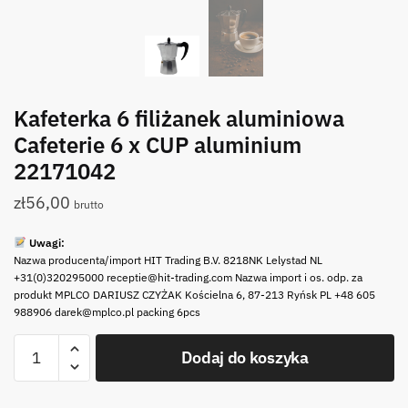
Kafeterka 6 filiżanek aluminiowa
Cafeterie 6 x CUP aluminium
22171042
zł
56,00
brutto
Uwagi:
Nazwa producenta/import HIT Trading B.V. 8218NK Lelystad NL
+31(0)320295000 receptie@hit-trading.com Nazwa import i os. odp. za
produkt MPLCO DARIUSZ CZYŻAK Kościelna 6, 87-213 Ryńsk PL +48 605
988906 darek@mplco.pl packing 6pcs
ilość
Dodaj do koszyka
Kafeterka
6