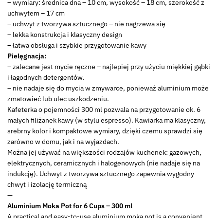
– wymiary: średnica dna – 10 cm, wysokość – 18 cm, szerokość z
uchwytem – 17 cm
– uchwyt z tworzywa sztucznego – nie nagrzewa się
– lekka konstrukcja i klasyczny design
– łatwa obsługa i szybkie przygotowanie kawy
Pielęgnacja:
– zalecane jest mycie ręczne – najlepiej przy użyciu miękkiej gąbki
i łagodnych detergentów.
– nie nadaje się do mycia w zmywarce, ponieważ aluminium może
zmatowieć lub ulec uszkodzeniu.
Kafeterka o pojemności 300 ml pozwala na przygotowanie ok. 6
małych filiżanek kawy (w stylu espresso). Kawiarka ma klasyczny,
srebrny kolor i kompaktowe wymiary, dzięki czemu sprawdzi się
zarówno w domu, jak i na wyjazdach.
Można jej używać na większości rodzajów kuchenek: gazowych,
elektrycznych, ceramicznych i halogenowych (nie nadaje się na
indukcję). Uchwyt z tworzywa sztucznego zapewnia wygodny
chwyt i izolację termiczną
—
Aluminium Moka Pot for 6 Cups – 300 ml
A practical and easy-to-use aluminium moka pot is a convenient