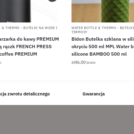
 & THERMO - BUTELKI NA WODE I
WATER BOTTLE & THERMO - BUTELKI
TERMOSY
arzarka do kawy PREMIUM
Bidon Butelka szklana w si
ną rączk FRENCH PRESS
okryciu 500 ml MPL Water 
 coffee PREMIUM
silicone BAMBOO 500 ml
zł
46,00
o
brutto
acja zwrotu detalicznego
Gwarancja