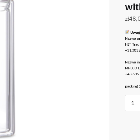
wit
zł
48,
Uwag
Nazwa p
HIT Trad
+31(0)3
Nazwa im
MPLCO D
+48 605
packing 
ilość
Kubek
termic
podwó
ściank
z