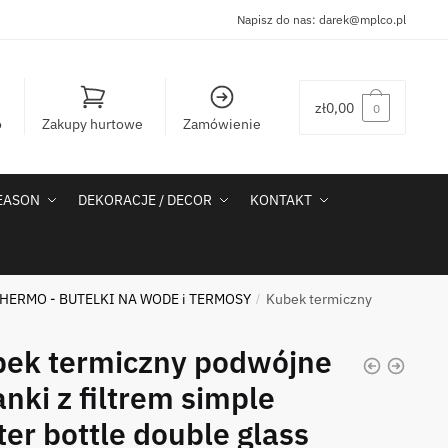
Napisz do nas:
darek@mplco.pl
zł
0,00
0
o
Zakupy hurtowe
Zamówienie
SEASON
DEKORACJE / DECOR
KONTAKT
HERMO - BUTELKI NA WODE i TERMOSY
Kubek termiczny
/
ek termiczny podwójne
anki z filtrem simple
er bottle double glass