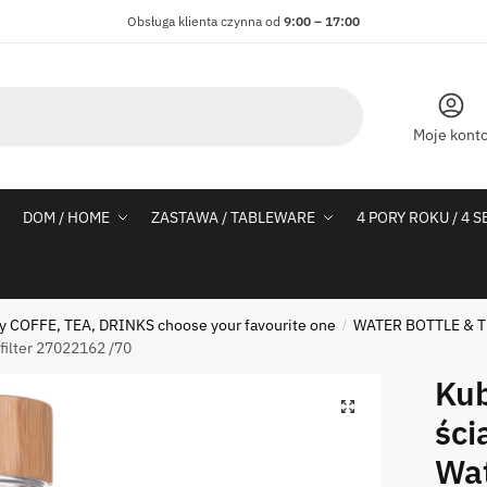
Obsługa klienta czynna od
9:00 – 17:00
Moje kont
DOM / HOME
ZASTAWA / TABLEWARE
4 PORY ROKU / 4 
 COFFE, TEA, DRINKS choose your favourite one
WATER BOTTLE & T
/
 filter 27022162 /70
Kub
ści
Wat