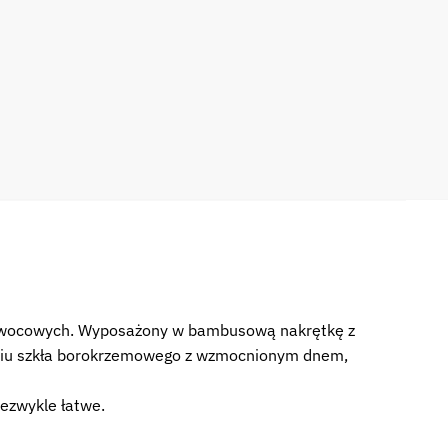
e
2162
ów owocowych. Wyposażony w bambusową nakrętkę z
owaniu szkła borokrzemowego z wzmocnionym dnem,
iezwykle łatwe.