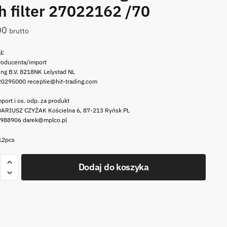
h filter 27022162 /70
00
brutto
i:
roducenta/import
ing B.V. 8218NK Lelystad NL
20295000 receptie@hit-trading.com
port i os. odp. za produkt
ARIUSZ CZYŻAK Kościelna 6, 87-213 Ryńsk PL
 988906 darek@mplco.pl
12pcs
Dodaj do koszyka
zny
jne
i