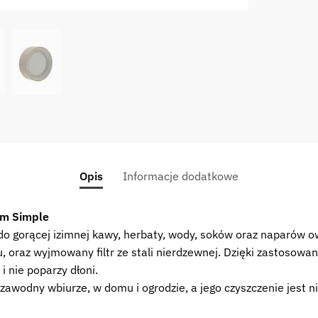
filtrem
simple
Water
bottle
doubl
glass
with
filter
2702
/70
Opis
Informacje dodatkowe
em Simple
y do gorącej izimnej kawy, herbaty, wody, soków oraz napar
iu, oraz wyjmowany filtr ze stali nierdzewnej. Dzięki zastos
 nie poparzy dłoni.
zawodny wbiurze, w domu i ogrodzie, a jego czyszczenie jest n