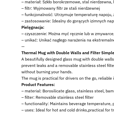
– materiał: Szkło borokrzemowe, stal nierdzewna
– filtr: Wyjmowany filtr ze stali nierdzewnej
– funkcjonalność: Utrzymuje temperaturę napoju, 
– zastosowanie: Idealny do gorących izimnych napo
Pielęgnacja:
– czyszczenie: Można myć ręcznie lub w zmywarce,
– unikać: Unikać nagłego narażenia na ekstremalne
—
Thermal Mug with Double Walls and Filter Simpl
A beautifully designed glass mug with double walls, 
prevent leaks and a removable stainless steel filt
without burning your hands.
The mug is practical for drivers on the go, reliable
Product Features:
– material: Borosilicate glass, stainless steel, ba
– filter: Removable stainless steel filter
– functionality: Maintains beverage temperature, p
– uses: Ideal for hot and cold drinks,practical for 