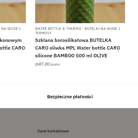
 NA WODE I
WATER BOTTLE & THERMO - BUTELKI NA WODE I
TERMOSY
likonowym
Szklana borosilikatowa BUTELKA
bottle CARO
CARO oliwka MPL Water bottle CARO
silicone BAMBOO 500 ml OLIVE
zł
47,00
brutto
Bezpieczne płatności
Dane kontaktowe