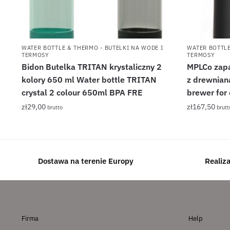
WATER BOTTLE & THERMO - BUTELKI NA WODE I
WATER BOTTLE
TERMOSY
TERMOSY
Bidon Butelka TRITAN krystaliczny 2
MPLCo zap
kolory 650 ml Water bottle TRITAN
z drewnia
crystal 2 colour 650ml BPA FRE
brewer for
zł
29,00
zł
167,50
brutto
brutt
Dostawa na terenie Europy
Realiz
Firma
Help