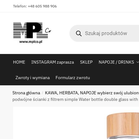
Skip
Skip
Telefon: +48 605 988 906
to
to
navigation
content
Wyszukiwarka
produktów
HOME
INSTAGRAM zaprasza
SKLEP
NAPOJE / DRINKS
Zwroty i wymiana
Formularz zwrotu
Strona główna
KAWA, HERBATA, NAPOJE wybierz swój ulubiony
/
podwójne ścianki z filtrem simple Water bottle double glass with