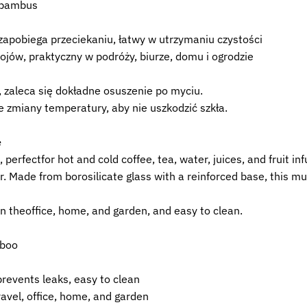
, bambus
zapobiega przeciekaniu, łatwy w utrzymaniu czystości
jów, praktyczny w podróży, biurze, domu i ogrodzie
 zaleca się dokładne osuszenie po myciu.
 zmiany temperatury, aby nie uszkodzić szkła.
e
perfectfor hot and cold coffee, tea, water, juices, and fruit in
er. Made from borosilicate glass with a reinforced base, this 
 in theoffice, home, and garden, and easy to clean.
mboo
revents leaks, easy to clean
travel, office, home, and garden