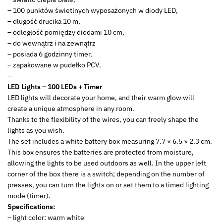
– 100 punktów świetlnych wyposażonych w diody LED,
– długość drucika 10 m,
– odległość pomiędzy diodami 10 cm,
– do wewnątrz i na zewnątrz
– posiada 6 godzinny timer,
– zapakowane w pudełko PCV.
—
LED Lights – 100 LEDs + Timer
LED lights will decorate your home, and their warm glow will
create a unique atmosphere in any room.
Thanks to the flexibility of the wires, you can freely shape the
lights as you wish.
The set includes a white battery box measuring 7.7 × 6.5 × 2.3 cm.
This box ensures the batteries are protected from moisture,
allowing the lights to be used outdoors as well. In the upper left
corner of the box there is a switch; depending on the number of
presses, you can turn the lights on or set them to a timed lighting
mode (timer).
Specifications:
– light color: warm white