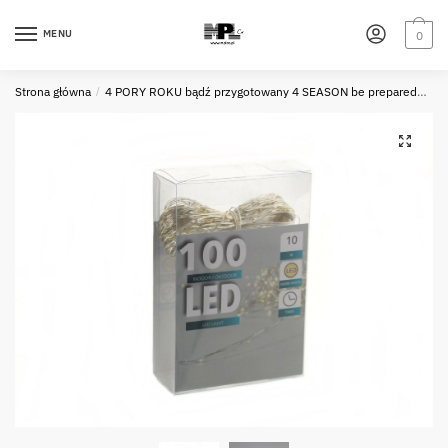
Skip
Skip
to
to
MENU
0
navigation
content
Strona główna
/
4 PORY ROKU bądź przygotowany 4 SEASON be prepared
LE