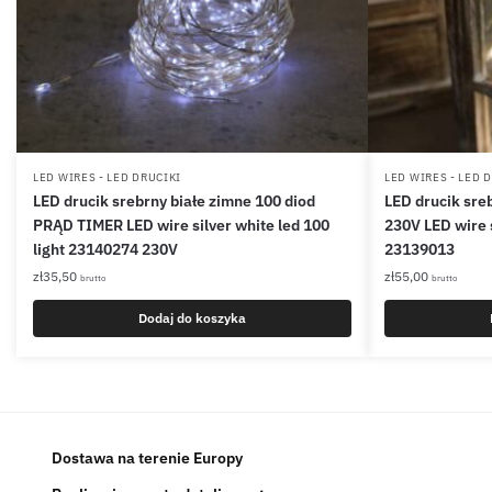
LED WIRES - LED DRUCIKI
LED WIRES - LED 
LED drucik srebrny białe zimne 100 diod
LED drucik sreb
PRĄD TIMER LED wire silver white led 100
230V LED wire 
light 23140274 230V
23139013
zł
35,50
zł
55,00
brutto
brutto
Dodaj do koszyka
Dostawa na terenie Europy