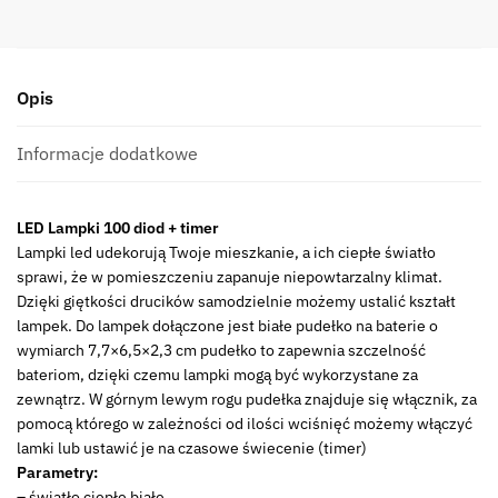
srebrny
ciepłe
białe
Opis
100
diod
10m
Informacje dodatkowe
AA
TZ
LED Lampki 100 diod + timer
LED
Lampki led udekorują Twoje mieszkanie, a ich ciepłe światło
wire
sprawi, że w pomieszczeniu zapanuje niepowtarzalny klimat.
silver
Dzięki giętkości drucików samodzielnie możemy ustalić kształt
warm
lampek. Do lampek dołączone jest białe pudełko na baterie o
white
wymiarch 7,7×6,5×2,3 cm pudełko to zapewnia szczelność
100
bateriom, dzięki czemu lampki mogą być wykorzystane za
light
zewnątrz. W górnym lewym rogu pudełka znajduje się włącznik, za
23139484
pomocą którego w zależności od ilości wciśnięć możemy włączyć
AATO
lamki lub ustawić je na czasowe świecenie (timer)
Parametry:
– światło ciepłe białe,