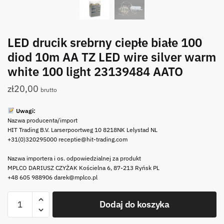
LED drucik srebrny ciepłe białe 100
diod 10m AA TZ LED wire silver warm
white 100 light 23139484 AATO
zł
20,00
brutto
Uwagi:
Nazwa producenta/import
HIT Trading B.V. Larserpoortweg 10 8218NK Lelystad NL
+31(0)320295000 receptie@hit-trading.com
Nazwa importera i os. odpowiedzialnej za produkt
MPLCO DARIUSZ CZYŻAK Kościelna 6, 87-213 Ryńsk PL
+48 605 988906 darek@mplco.pl
ilość
Dodaj do koszyka
LED
drucik