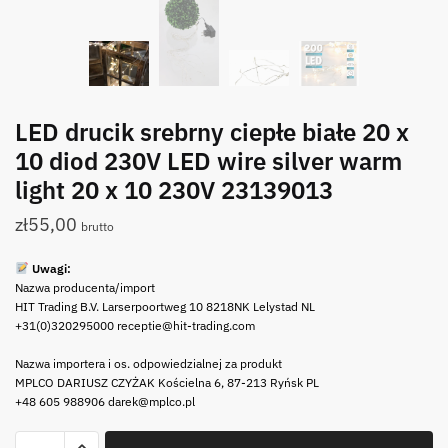
LED drucik srebrny ciepłe białe 20 x
10 diod 230V LED wire silver warm
light 20 x 10 230V 23139013
zł
55,00
brutto
Uwagi:
Nazwa producenta/import
HIT Trading B.V. Larserpoortweg 10 8218NK Lelystad NL
+31(0)320295000 receptie@hit-trading.com
Nazwa importera i os. odpowiedzialnej za produkt
MPLCO DARIUSZ CZYŻAK Kościelna 6, 87-213 Ryńsk PL
+48 605 988906 darek@mplco.pl
ilość