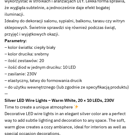
230V
wykorzystać w stroikach i aranżacjach DIY. Lekka forma sprawia,
23139013
że wygląda subtelnie, a jednocześnie daje efekt bogatej
iluminacji.
Idealny do dekoracji salonu, sypialni, balkonu, tarasu czy witryn
sklepowych. Świetnie sprawdzi się również podczas świąt,
przyjęć i wyjątkowych okazji.
Parametry:
– kolor światła: ciepły biały
– kolor drucika: srebrny
– ilość zestawów: 20
– ilość diod w jednym druciku: 10 LED
– zasilanie: 230V
– elastyczny, łatwy do formowania drucik
– do użytku wewnętrznego (lub zgodnie ze specyfikacją produktu)
—
Silver LED Wire Lights – Warm White, 20 × 10 LEDs, 230V
Time to create a unique atmosphere
Decorative LED wire lights in an elegant silver color are a perfect
way to add subtle lighting and decoration to any space. The soft,
warm glow creates a cozy ambiance, ideal for interiors as well as
special occasion decorations.