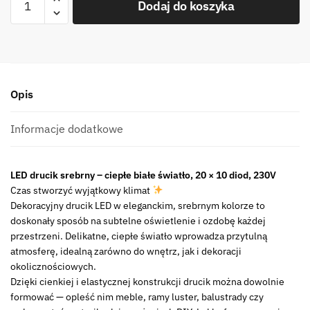
Dodaj do koszyka
LED
drucik
srebrny
ciepłe
białe
Opis
20
x
10
Informacje dodatkowe
diod
230V
LED drucik srebrny – ciepłe białe światło, 20 × 10 diod, 230V
LED
Czas stworzyć wyjątkowy klimat
wire
Dekoracyjny drucik LED w eleganckim, srebrnym kolorze to
silver
doskonały sposób na subtelne oświetlenie i ozdobę każdej
warm
przestrzeni. Delikatne, ciepłe światło wprowadza przytulną
light
atmosferę, idealną zarówno do wnętrz, jak i dekoracji
20
okolicznościowych.
x
Dzięki cienkiej i elastycznej konstrukcji drucik można dowolnie
10
formować — opleść nim meble, ramy luster, balustrady czy