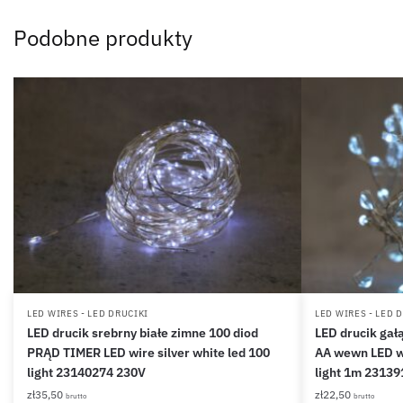
Podobne produkty
LED WIRES - LED DRUCIKI
LED WIRES - LED 
LED drucik srebrny białe zimne 100 diod
LED drucik gał
PRĄD TIMER LED wire silver white led 100
AA wewn LED wi
light 23140274 230V
light 1m 23139
zł
35,50
zł
22,50
brutto
brutto