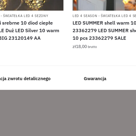
 - ŚWIATEŁKA LED 4 SEZONY
LED 4 SEASON - ŚWIATEŁKA LED 4 
 srebrne 10 diod ciepłe
LED SUMMER shell warm 10
LE Duż LED Silver 10 warm
23362279 LED SUMMER she
L BIG 23120149 AA
10 pcs 23362279 SALE
zł
18,00
brutto
acja zwrotu detalicznego
Gwarancja