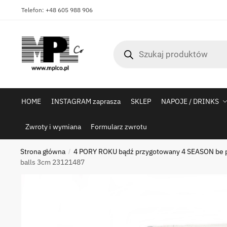
Skip
Skip
Telefon: +48 605 988 906
to
to
navigation
content
Wyszukiwarka
produktów
HOME
INSTAGRAM zaprasza
SKLEP
NAPOJE / DRINKS
Zwroty i wymiana
Formularz zwrotu
Strona główna
4 PORY ROKU bądź przygotowany 4 SEASON be 
/
balls 3cm 23121487