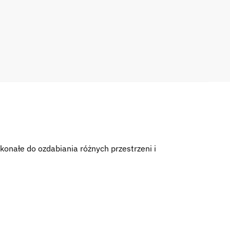
da
hange
1487
konałe do ozdabiania różnych przestrzeni i