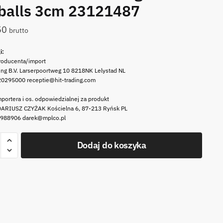
balls 3cm 23121487
50
brutto
i:
roducenta/import
ing B.V. Larserpoortweg 10 8218NK Lelystad NL
20295000 receptie@hit-trading.com
portera i os. odpowiedzialnej za produkt
ARIUSZ CZYŻAK Kościelna 6, 87-213 Ryńsk PL
 988906 darek@mplco.pl
Dodaj do koszyka
ające