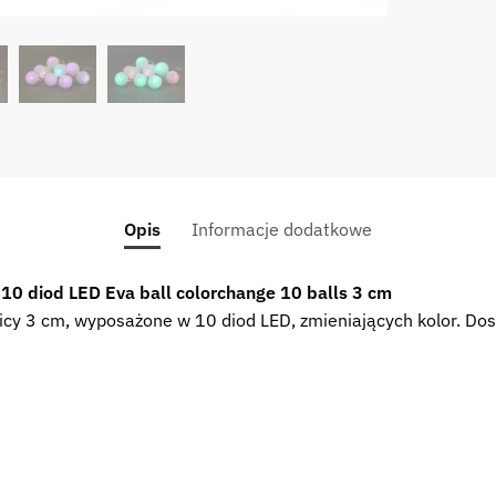
3cm
1m
girlan
LED
Eva
ball
colorc
10
balls
Opis
Informacje dodatkowe
3cm
2312
10 diod LED Eva ball colorchange 10 balls 3 cm
icy 3 cm, wyposażone w 10 diod LED, zmieniających kolor. Dos