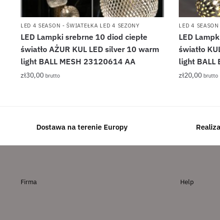
LED 4 SEASON - ŚWIATEŁKA LED 4 SEZONY
LED 4 SEASON
LED Lampki srebrne 10 diod ciepłe
LED Lampki
światło AŻUR KUL LED silver 10 warm
światło KU
light BALL MESH 23120614 AA
light BAL
zł
30,00
zł
20,00
brutto
brutto
Dostawa na terenie Europy
Realiz
Firma
Help