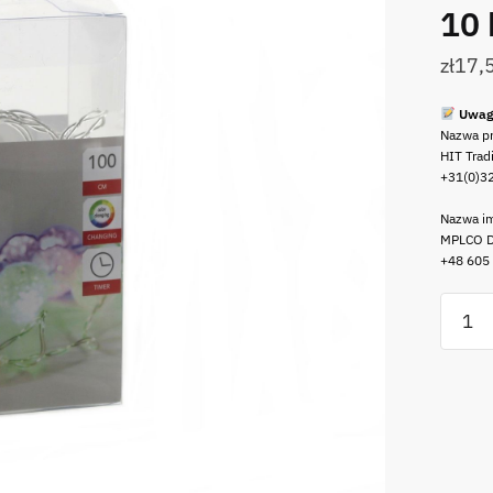
10 
zł
17,
Uwag
Nazwa p
HIT Trad
+31(0)3
Nazwa im
MPLCO D
+48 605
ilość
LED
Eva
zmieni
kolor
10
kulek