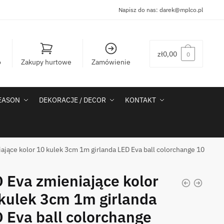
Napisz do nas:
darek@mplco.pl
zł
0,00
0
o
Zakupy hurtowe
Zamówienie
SEASON
DEKORACJE / DECOR
KONTAKT
ające kolor 10 kulek 3cm 1m girlanda LED Eva ball colorchange 10
 Eva zmieniające kolor
kulek 3cm 1m girlanda
 Eva ball colorchange