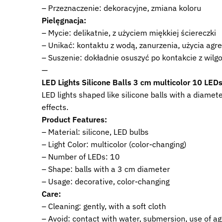
– Przeznaczenie: dekoracyjne, zmiana koloru
Pielęgnacja:
– Mycie: delikatnie, z użyciem miękkiej ściereczki
– Unikać: kontaktu z wodą, zanurzenia, użycia ag
– Suszenie: dokładnie osuszyć po kontakcie z wilgo
—
LED Lights Silicone Balls 3 cm multicolor 10 LED
LED lights shaped like silicone balls with a diamet
effects.
Product Features:
– Material: silicone, LED bulbs
– Light Color: multicolor (color-changing)
– Number of LEDs: 10
– Shape: balls with a 3 cm diameter
– Usage: decorative, color-changing
Care:
– Cleaning: gently, with a soft cloth
– Avoid: contact with water, submersion, use of a