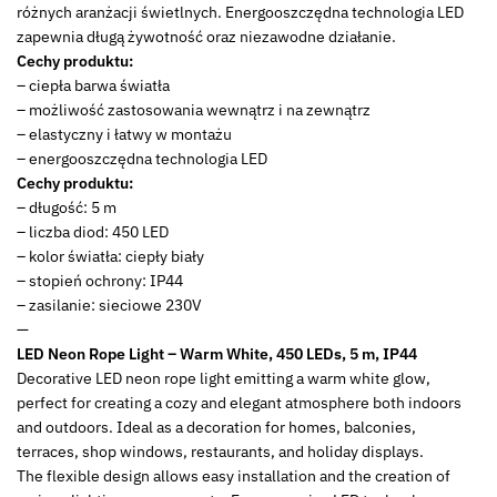
różnych aranżacji świetlnych. Energooszczędna technologia LED
zapewnia długą żywotność oraz niezawodne działanie.
Cechy produktu:
– ciepła barwa światła
– możliwość zastosowania wewnątrz i na zewnątrz
– elastyczny i łatwy w montażu
– energooszczędna technologia LED
Cechy produktu:
– długość: 5 m
– liczba diod: 450 LED
– kolor światła: ciepły biały
– stopień ochrony: IP44
– zasilanie: sieciowe 230V
—
LED Neon Rope Light – Warm White, 450 LEDs, 5 m, IP44
Decorative LED neon rope light emitting a warm white glow,
perfect for creating a cozy and elegant atmosphere both indoors
and outdoors. Ideal as a decoration for homes, balconies,
terraces, shop windows, restaurants, and holiday displays.
The flexible design allows easy installation and the creation of