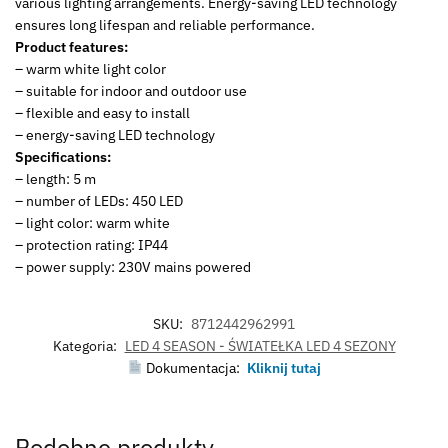
various lighting arrangements. Energy-saving LED technology
ensures long lifespan and reliable performance.
Product features:
– warm white light color
– suitable for indoor and outdoor use
– flexible and easy to install
– energy-saving LED technology
Specifications:
– length: 5 m
– number of LEDs: 450 LED
– light color: warm white
– protection rating: IP44
– power supply: 230V mains powered
SKU:
8712442962991
Kategoria:
LED 4 SEASON - ŚWIATEŁKA LED 4 SEZONY
Dokumentacja:
Kliknij tutaj
Podobne produkty