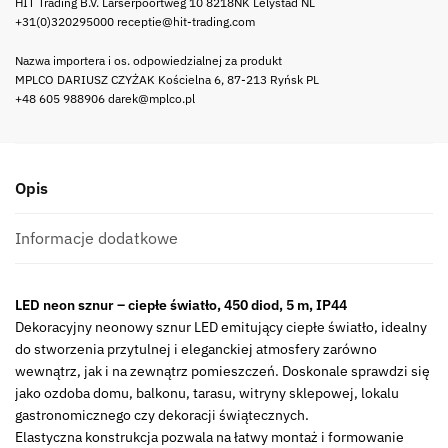
HIT Trading B.V. Larserpoortweg 10 8218NK Lelystad NL
+31(0)320295000 receptie@hit-trading.com
Nazwa importera i os. odpowiedzialnej za produkt
MPLCO DARIUSZ CZYŻAK Kościelna 6, 87-213 Ryńsk PL
+48 605 988906 darek@mplco.pl
Opis
Informacje dodatkowe
LED neon sznur – ciepłe światło, 450 diod, 5 m, IP44
Dekoracyjny neonowy sznur LED emitujący ciepłe światło, idealny
do stworzenia przytulnej i eleganckiej atmosfery zarówno
wewnątrz, jak i na zewnątrz pomieszczeń. Doskonale sprawdzi się
jako ozdoba domu, balkonu, tarasu, witryny sklepowej, lokalu
gastronomicznego czy dekoracji świątecznych.
Elastyczna konstrukcja pozwala na łatwy montaż i formowanie