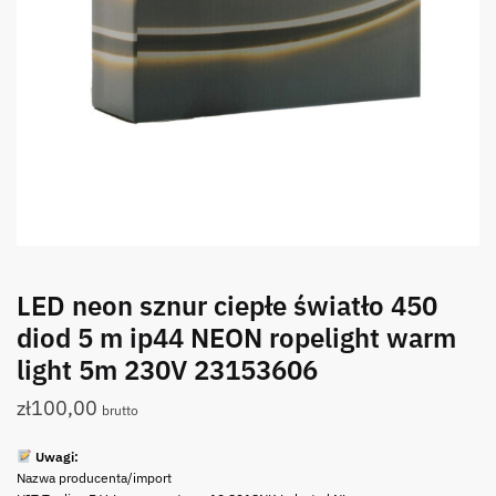
LED neon sznur ciepłe światło 450
diod 5 m ip44 NEON ropelight warm
light 5m 230V 23153606
zł
100,00
brutto
Uwagi:
Nazwa producenta/import