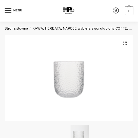
Skip
Skip
to
to
MENU
0
navigation
content
Strona główna
/
KAWA, HERBATA, NAPOJE wybierz swój ulubiony COFFE, TEA, DRINKS choose your favourite one