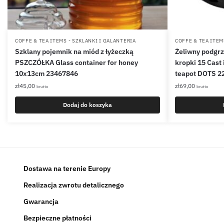
COFFE & TEA ITEMS - SZKLANKI I GALANTERIA
COFFE & TEA ITEM
Szklany pojemnik na miód z łyżeczką
Żeliwny podgrz
PSZCZÓŁKA Glass container for honey
kropki 15 Cast
10x13cm 23467846
teapot DOTS 2
zł
45,00
zł
69,00
brutto
brutto
Dodaj do koszyka
Dostawa na terenie Europy
Realizacja zwrotu detalicznego
Gwarancja
Bezpieczne płatności