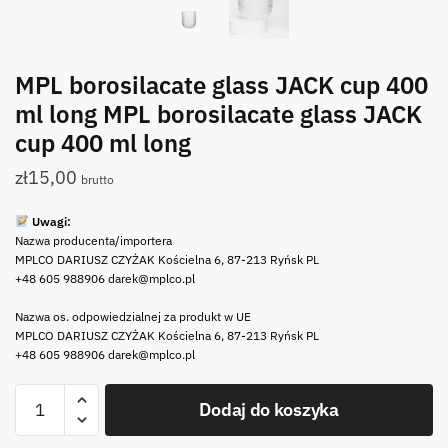
MPL borosilacate glass JACK cup 400
ml long MPL borosilacate glass JACK
cup 400 ml long
zł
15,00
brutto
Uwagi:
Nazwa producenta/importera
MPLCO DARIUSZ CZYŻAK Kościelna 6, 87-213 Ryńsk PL
+48 605 988906 darek@mplco.pl
Nazwa os. odpowiedzialnej za produkt w UE
MPLCO DARIUSZ CZYŻAK Kościelna 6, 87-213 Ryńsk PL
+48 605 988906 darek@mplco.pl
ilość
Dodaj do koszyka
MPL
borosilacate