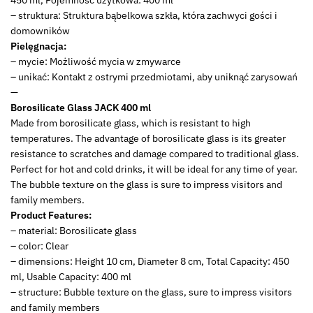
– struktura: Struktura bąbelkowa szkła, która zachwyci gości i
domowników
Pielęgnacja:
– mycie: Możliwość mycia w zmywarce
– unikać: Kontakt z ostrymi przedmiotami, aby uniknąć zarysowań
—
Borosilicate Glass JACK 400 ml
Made from borosilicate glass, which is resistant to high
temperatures. The advantage of borosilicate glass is its greater
resistance to scratches and damage compared to traditional glass.
Perfect for hot and cold drinks, it will be ideal for any time of year.
The bubble texture on the glass is sure to impress visitors and
family members.
Product Features:
– material: Borosilicate glass
– color: Clear
– dimensions: Height 10 cm, Diameter 8 cm, Total Capacity: 450
ml, Usable Capacity: 400 ml
– structure: Bubble texture on the glass, sure to impress visitors
and family members