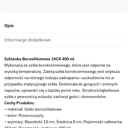
glass
JACK
cup
Opis
400
ml
long
Informacje dodatkowe
MPL
borosilacate
Szklanka Borosilikatowa JACK 400 ml
glass
Wykonana ze szkła borokrzemowego, które jest odporne na
JACK
wysoką temperaturę. Zaletą szkła borokrzemowego jest większa
cup
odporność na różnego rodzaju zadrapania i uszkodzenia niż w
400
przypadku tradycyjnego szkła. Doskonała do gorących i zimnych
ml
napojów, sprawdzi się o każdej porze roku. Struktura bąbelkowa
long
szkła z pewnością wzbudzi zachwyt gości i domowników.
Cechy Produktu:
– materiał: Szkło borosilikatowe
– kolor: Przezroczysty
– wymiary: Wysokość 10 cm, Średnica 8 cm, Pojemność całkowita:
450 ml, Pojemność użytkowa: 400 ml