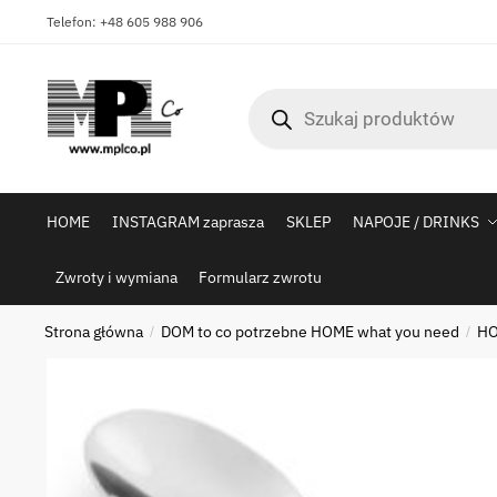
Skip
Skip
Telefon: +48 605 988 906
to
to
navigation
content
Wyszukiwarka
produktów
HOME
INSTAGRAM zaprasza
SKLEP
NAPOJE / DRINKS
Zwroty i wymiana
Formularz zwrotu
Strona główna
DOM to co potrzebne HOME what you need
HO
/
/