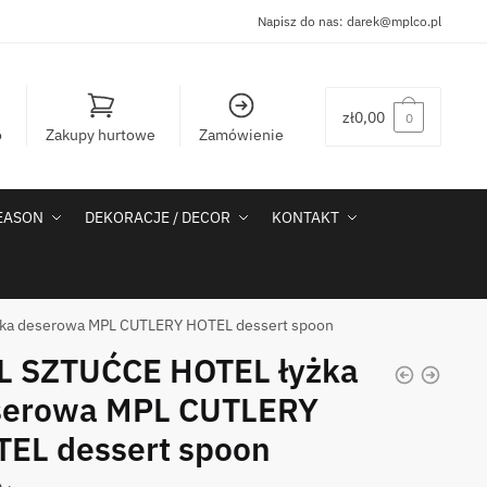
Napisz do nas:
darek@mplco.pl
zł
0,00
0
o
Zakupy hurtowe
Zamówienie
SEASON
DEKORACJE / DECOR
KONTAKT
ka deserowa MPL CUTLERY HOTEL dessert spoon
L SZTUĆCE HOTEL łyżka
serowa MPL CUTLERY
EL dessert spoon