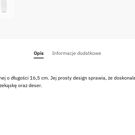
spoon
Opis
Informacje dodatkowe
nej o długości 16,5 cm. Jej prosty design sprawia, że doskon
rzekąskę oraz deser.