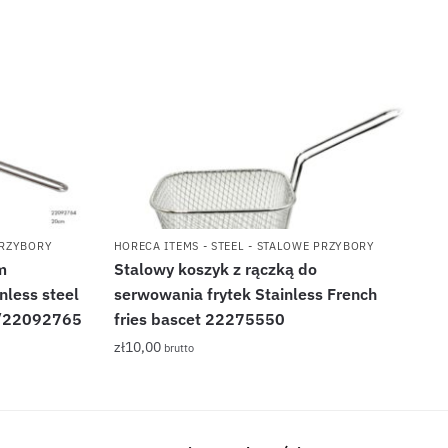
PRZYBORY
HORECA ITEMS - STEEL - STALOWE PRZYBORY
m
Stalowy koszyk z rączką do
less steel
serwowania frytek Stainless French
4/22092765
fries bascet 22275550
zł
10,00
brutto