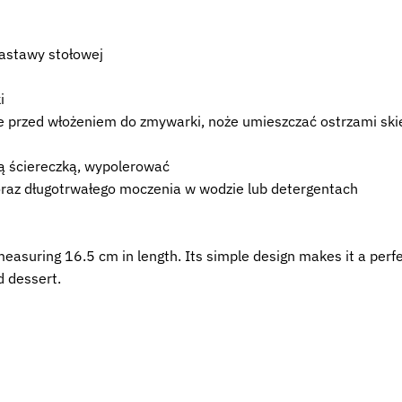
zastawy stołowej
i
 przed włożeniem do zmywarki, noże umieszczać ostrzami skier
ą ściereczką, wypolerować
oraz długotrwałego moczenia w wodzie lub detergentach
easuring 16.5 cm in length. Its simple design makes it a perfe
d dessert.