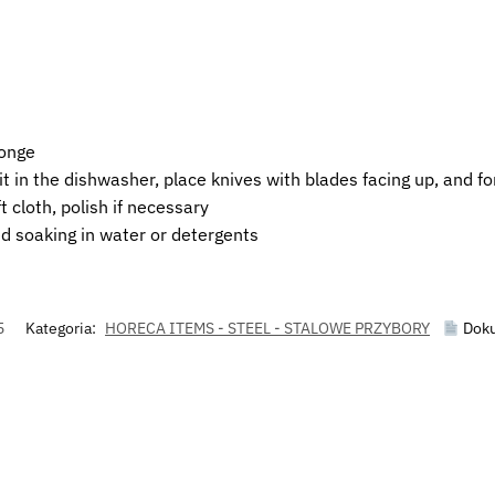
ponge
 it in the dishwasher, place knives with blades facing up, and 
 cloth, polish if necessary
ed soaking in water or detergents
5
Kategoria:
HORECA ITEMS - STEEL - STALOWE PRZYBORY
Doku