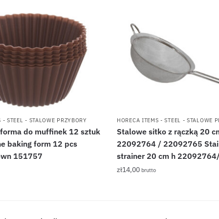
 - STEEL - STALOWE PRZYBORY
HORECA ITEMS - STEEL - STALOWE 
 forma do muffinek 12 sztuk
Stalowe sitko z rączką 20 c
ne baking form 12 pcs
22092764 / 22092765 Stain
rown 151757
strainer 20 cm h 2209276
zł
14,00
brutto