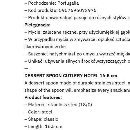
– Pochodzenie: Portugalia
– Kod produktu: 5907696072975
– Produkt uniwersalny: pasuje do różnych stylów 
Pielęgnacja:
– Mycie: zalecane ręczne, przy użyciumiękkiej gąbk
– W przypadku mycia w zmywarce: opłukać sztućce
skierowanymi w dół
– Suszenie: natychmiast po umyciu wytrzeć miękk
– Unikać: używania silnych środkówczyszczących 
—
DESSERT SPOON CUTLERY HOTEL 16.5 cm
A dessert spoon made of durable stainless steel, m
shape of the spoon will emphasize every snack an
Product features:
– Material: stainless steel(18/0)
– Color: steel
– Shape: classic
– Length: 16.5 cm