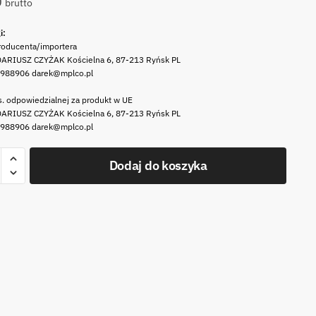
0
brutto
i:
roducenta/importera
ARIUSZ CZYŻAK Kościelna 6, 87-213 Ryńsk PL
 988906 darek@mplco.pl
. odpowiedzialnej za produkt w UE
ARIUSZ CZYŻAK Kościelna 6, 87-213 Ryńsk PL
 988906 darek@mplco.pl
Dodaj do koszyka
CE
owa
RY
t