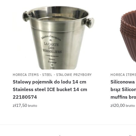
HORECA ITEMS - STEEL - STALOWE PRZYBORY
HORECA ITEMS
Stalowy pojemnik do lodu 14 cm
Siliconowa
Stainless steel ICE bucket 14 cm
brąz Silico
22180574
muffins b
zł
17,50
zł
20,00
brutto
brutto