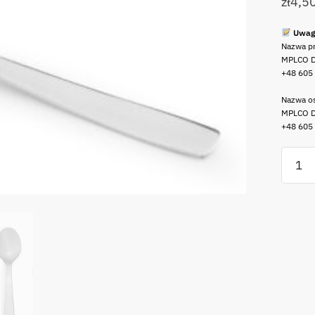
zł
4,5
Uwag
Nazwa p
MPLCO D
+48 605
Nazwa os
MPLCO D
+48 605
ilość
MPL
SZTUĆ
HOTEL
łyżka
deser
MPL
CUTLE
HOTEL
desser