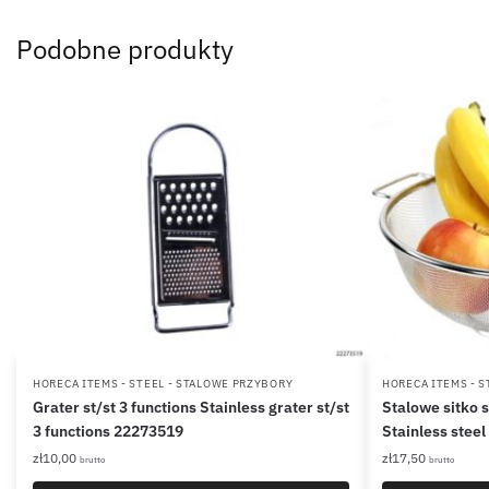
Podobne produkty
HORECA ITEMS - STEEL - STALOWE PRZYBORY
HORECA ITEMS - S
Grater st/st 3 functions Stainless grater st/st
Stalowe sitko 
3 functions 22273519
Stainless stee
zł
10,00
zł
17,50
brutto
brutto