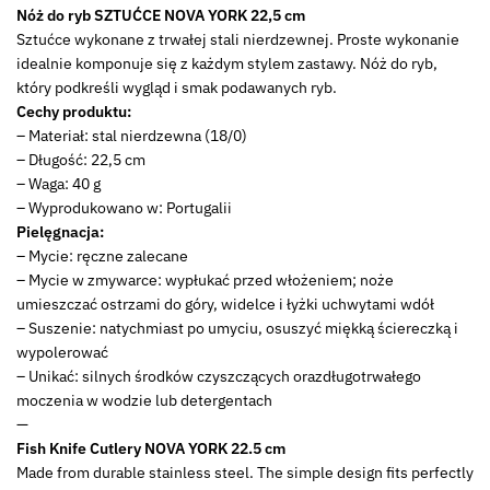
Nóż do ryb SZTUĆCE NOVA YORK 22,5 cm
YORK
Sztućce wykonane z trwałej stali nierdzewnej. Proste wykonanie
fish
idealnie komponuje się z każdym stylem zastawy. Nóż do ryb,
knife
który podkreśli wygląd i smak podawanych ryb.
Cechy produktu:
– Materiał: stal nierdzewna (18/0)
– Długość: 22,5 cm
– Waga: 40 g
– Wyprodukowano w: Portugalii
Pielęgnacja:
– Mycie: ręczne zalecane
– Mycie w zmywarce: wypłukać przed włożeniem; noże
umieszczać ostrzami do góry, widelce i łyżki uchwytami wdół
– Suszenie: natychmiast po umyciu, osuszyć miękką ściereczką i
wypolerować
– Unikać: silnych środków czyszczących orazdługotrwałego
moczenia w wodzie lub detergentach
—
Fish Knife Cutlery NOVA YORK 22.5 cm
Made from durable stainless steel. The simple design fits perfectly