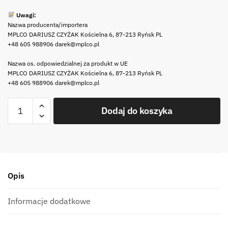
Uwagi:
Nazwa producenta/importera
MPLCO DARIUSZ CZYŻAK Kościelna 6, 87-213 Ryńsk PL
+48 605 988906 darek@mplco.pl
Nazwa os. odpowiedzialnej za produkt w UE
MPLCO DARIUSZ CZYŻAK Kościelna 6, 87-213 Ryńsk PL
+48 605 988906 darek@mplco.pl
ilość
Dodaj do koszyka
MPL
SZTUĆCE
NOVA
YORK
nóż
Opis
do
ryb
MPL
Informacje dodatkowe
CUTLERY
NOVA