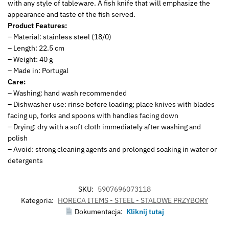
with any style of tableware. A fish knife that will emphasize the
appearance and taste of the fish served.
Product Features:
– Material: stainless steel (18/0)
– Length: 22.5 cm
– Weight: 40 g
– Made in: Portugal
Care:
– Washing: hand wash recommended
– Dishwasher use: rinse before loading; place knives with blades
facing up, forks and spoons with handles facing down
– Drying: dry with a soft cloth immediately after washing and
polish
– Avoid: strong cleaning agents and prolonged soaking in water or
detergents
SKU:
5907696073118
Kategoria:
HORECA ITEMS - STEEL - STALOWE PRZYBORY
Dokumentacja:
Kliknij tutaj