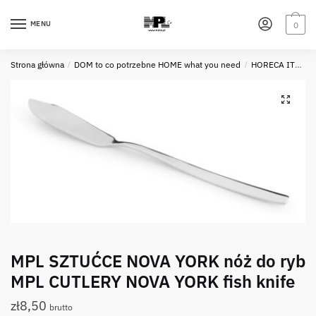
Skip
Skip
to
to
MENU
0
navigation
content
Strona główna
/
DOM to co potrzebne HOME what you need
/
HORECA ITEMS - STEEL - STALOWE PRZYBORY
MPL SZTUĆCE NOVA YORK nóż do ryb
MPL CUTLERY NOVA YORK fish knife
zł
8,50
brutto