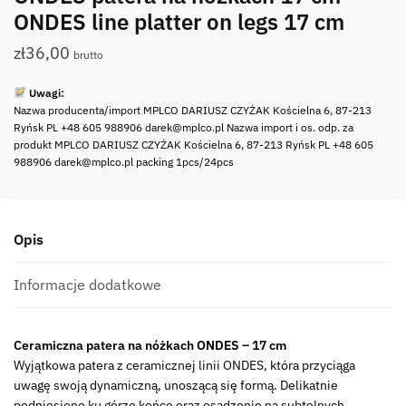
ONDES line platter on legs 17 cm
zł
36,00
brutto
Uwagi:
Nazwa producenta/import MPLCO DARIUSZ CZYŻAK Kościelna 6, 87-213
Ryńsk PL +48 605 988906 darek@mplco.pl Nazwa import i os. odp. za
produkt MPLCO DARIUSZ CZYŻAK Kościelna 6, 87-213 Ryńsk PL +48 605
988906 darek@mplco.pl packing 1pcs/24pcs
Opis
Informacje dodatkowe
Ceramiczna patera na nóżkach ONDES – 17 cm
Wyjątkowa patera z ceramicznej linii ONDES, która przyciąga
uwagę swoją dynamiczną, unoszącą się formą. Delikatnie
podniesione ku górze końce oraz osadzenie na subtelnych