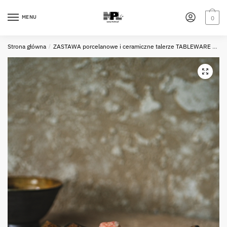
Skip
Skip
to
to
MENU
0
navigation
content
Strona główna
/
ZASTAWA porcelanowe i ceramiczne talerze TABLEWARE porcelain and ceramic plates