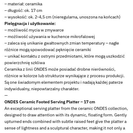
– materiał: ceramika
– długość: ok. 17 cm
– wysokość: ok. 2-4,5 cm (nieregularna, unoszona na końcach)
Pielęgnacja i użytkowanie:
– możliwość mycia w zmywarce
– możliwość używania w kuchence mikrofalowej
– zaleca się unikanie gwałtownych zmian temperatury – nagłe
różnice mogą spowodować pęknięcie ceramiki
– unikać kontaktu z ostrymi przedmiotami, które mogą uszkodzić
powierzchnię szkliwa
Ceramika z linii ONDES może posiadać drobne nierówności,
różnice w kolorze lub strukturze wynikające z procesu produkcji.
Są one świadomym elementem projektu i nadają każdej paterze
indywidualny, niepowtarzalny charakter.
—
ONDES Ceramic Footed Serving Platter – 17 cm
An exceptional serving platter from the ceramic ONDES collection,
designed to draw attention with its dynamic, floating form. Gently
upturned ends combined with subtle raised feet give the platter a
sense of lightness and a sculptural character, making it not only a