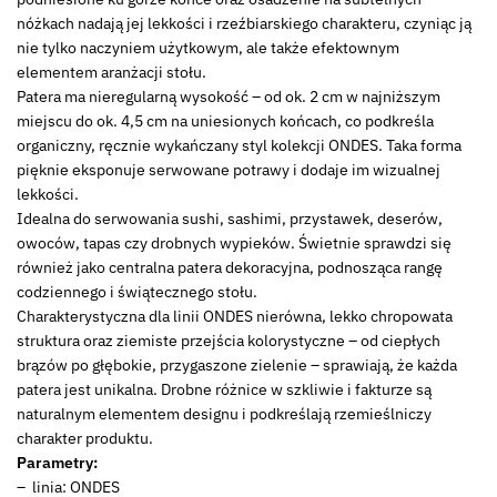
nóżkach nadają jej lekkości i rzeźbiarskiego charakteru, czyniąc ją
nie tylko naczyniem użytkowym, ale także efektownym
elementem aranżacji stołu.
Patera ma nieregularną wysokość – od ok. 2 cm w najniższym
miejscu do ok. 4,5 cm na uniesionych końcach, co podkreśla
organiczny, ręcznie wykańczany styl kolekcji ONDES. Taka forma
pięknie eksponuje serwowane potrawy i dodaje im wizualnej
lekkości.
Idealna do serwowania sushi, sashimi, przystawek, deserów,
owoców, tapas czy drobnych wypieków. Świetnie sprawdzi się
również jako centralna patera dekoracyjna, podnosząca rangę
codziennego i świątecznego stołu.
Charakterystyczna dla linii ONDES nierówna, lekko chropowata
struktura oraz ziemiste przejścia kolorystyczne – od ciepłych
brązów po głębokie, przygaszone zielenie – sprawiają, że każda
patera jest unikalna. Drobne różnice w szkliwie i fakturze są
naturalnym elementem designu i podkreślają rzemieślniczy
charakter produktu.
Parametry:
– linia: ONDES