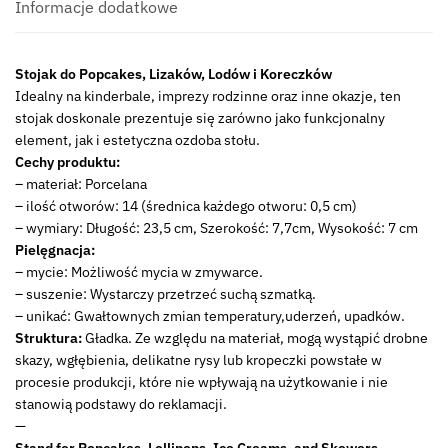
Porcelain
Informacje dodatkowe
CAKE
POPS
Stojak do Popcakes, Lizaków, Lodów i Koreczków
holder
Idealny na kinderbale, imprezy rodzinne oraz inne okazje, ten
23x8x7cm
stojak doskonale prezentuje się zarówno jako funkcjonalny
24303872
element, jak i estetyczna ozdoba stołu.
II
Cechy produktu:
GR
– materiał: Porcelana
– ilość otworów: 14 (średnica każdego otworu: 0,5 cm)
– wymiary: Długość: 23,5 cm, Szerokość: 7,7cm, Wysokość: 7 cm
Pielęgnacja:
– mycie: Możliwość mycia w zmywarce.
– suszenie: Wystarczy przetrzeć suchą szmatką.
– unikać: Gwałtownych zmian temperatury,uderzeń, upadków.
Struktura:
Gładka. Ze względu na materiał, mogą wystąpić drobne
skazy, wgłębienia, delikatne rysy lub kropeczki powstałe w
procesie produkcji, które nie wpływają na użytkowanie i nie
stanowią podstawy do reklamacji.
—