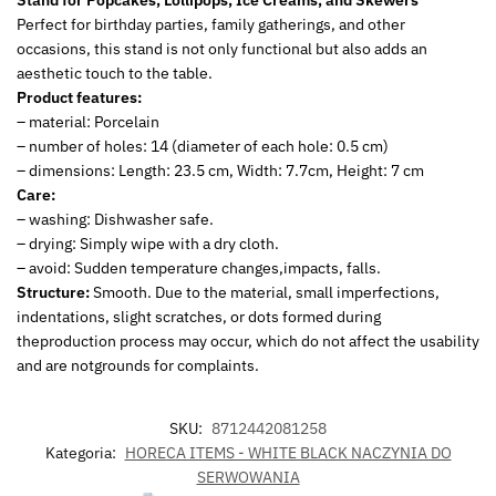
Stand for Popcakes, Lollipops, Ice Creams, and Skewers
Perfect for birthday parties, family gatherings, and other
occasions, this stand is not only functional but also adds an
aesthetic touch to the table.
Product features:
– material: Porcelain
– number of holes: 14 (diameter of each hole: 0.5 cm)
– dimensions: Length: 23.5 cm, Width: 7.7cm, Height: 7 cm
Care:
– washing: Dishwasher safe.
– drying: Simply wipe with a dry cloth.
– avoid: Sudden temperature changes,impacts, falls.
Structure:
Smooth. Due to the material, small imperfections,
indentations, slight scratches, or dots formed during
theproduction process may occur, which do not affect the usability
and are notgrounds for complaints.
SKU:
8712442081258
Kategoria:
HORECA ITEMS - WHITE BLACK NACZYNIA DO
SERWOWANIA