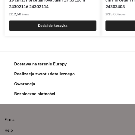
19 cm II Porcelain oval dish 19,5x12cm
cm Porcelain 
24302116 24302114
24303408
zł
12,50
zł
15,00
brutto
brutto
Dodaj do koszyka
Dostawa na terenie Europy
Realizacja zwrotu detalicznego
Gwarancja
Bezpieczne płatności
Firma
Help