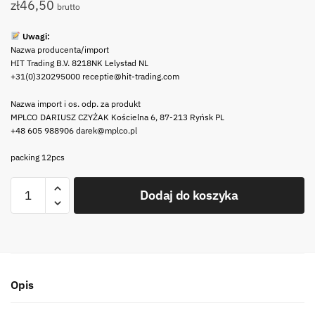
zł
46,50
brutto
Uwagi:
Nazwa producenta/import
HIT Trading B.V. 8218NK Lelystad NL
+31(0)320295000 receptie@hit-trading.com
Nazwa import i os. odp. za produkt
MPLCO DARIUSZ CZYŻAK Kościelna 6, 87-213 Ryńsk PL
+48 605 988906 darek@mplco.pl
packing 12pcs
ilość
Dodaj do koszyka
Party
porcelanowy
stojak
na
lizaki
Opis
II
GATUNEK