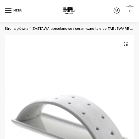
Skip
Skip
to
to
MENU
0
navigation
content
Strona główna
/
ZASTAWA porcelanowe i ceramiczne talerze TABLEWARE porcelain and ceramic plates