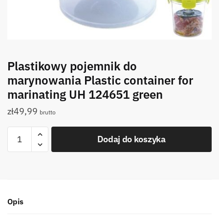
Plastikowy pojemnik do
marynowania Plastic container for
marinating UH 124651 green
zł
49,99
brutto
ilość
Dodaj do koszyka
Plastikowy
pojemnik
do
marynowania
Plastic
Opis
container
for