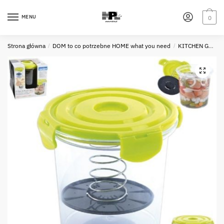
Skip
Skip
to
to
MENU
0
navigation
content
Strona główna
/
DOM to co potrzebne HOME what you need
/
KITCHEN GADGETS - KUCHENNE GADGETY