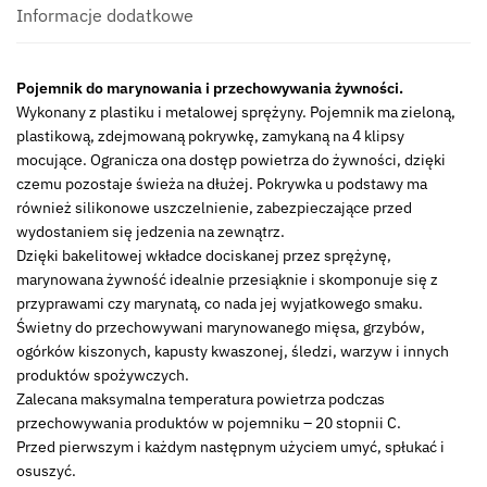
marinating
Informacje dodatkowe
UH
124651
Pojemnik do marynowania i przechowywania żywności.
green
Wykonany z plastiku i metalowej sprężyny. Pojemnik ma zieloną,
plastikową, zdejmowaną pokrywkę, zamykaną na 4 klipsy
mocujące. Ogranicza ona dostęp powietrza do żywności, dzięki
czemu pozostaje świeża na dłużej. Pokrywka u podstawy ma
również silikonowe uszczelnienie, zabezpieczające przed
wydostaniem się jedzenia na zewnątrz.
Dzięki bakelitowej wkładce dociskanej przez sprężynę,
marynowana żywność idealnie przesiąknie i skomponuje się z
przyprawami czy marynatą, co nada jej wyjatkowego smaku.
Świetny do przechowywani marynowanego mięsa, grzybów,
ogórków kiszonych, kapusty kwaszonej, śledzi, warzyw i innych
produktów spożywczych.
Zalecana maksymalna temperatura powietrza podczas
przechowywania produktów w pojemniku – 20 stopnii C.
Przed pierwszym i każdym następnym użyciem umyć, spłukać i
osuszyć.