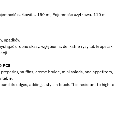
Pojemność całkowita: 150 ml, Pojemność użytkowa: 110 ml
eń, upadków
stąpić drobne skazy, wgłębienia, delikatne rysy lub kropeczki
acji.
 6 PCS
or preparing muffins, creme brulee, mini salads, and appetizers
y table.
und its edges, adding a stylish touch. It is resistant to high 