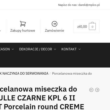
Napisz do nas:
darek@mplco.pl
zł
0,00
0
o
Zakupy hurtowe
Zamówienie
SEASON
DEKORACJE / DECOR
KONTAKT
CK NACZYNIA DO SERWOWANIA
Porcelanowa miseczka do
/
celanowa miseczka do
ULLE CZARNE KPL 6 II
 Porcelain round CREME