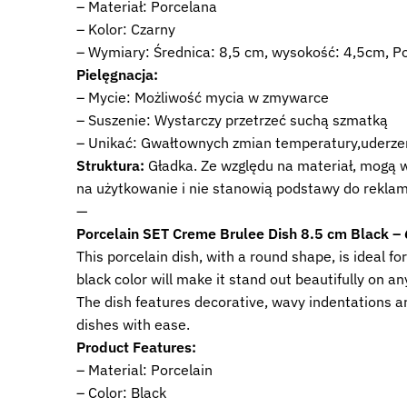
– Materiał: Porcelana
– Kolor: Czarny
– Wymiary: Średnica: 8,5 cm, wysokość: 4,5cm, 
Pielęgnacja:
– Mycie: Możliwość mycia w zmywarce
– Suszenie: Wystarczy przetrzeć suchą szmatką
– Unikać: Gwałtownych zmian temperatury,uderz
Struktura:
Gładka. Ze względu na materiał, mogą wy
na użytkowanie i nie stanowią podstawy do reklam
—
Porcelain SET Creme Brulee Dish 8.5 cm Black –
This porcelain dish, with a round shape, is ideal f
black color will make it stand out beautifully on an
The dish features decorative, wavy indentations aro
dishes with ease.
Product Features:
– Material: Porcelain
– Color: Black