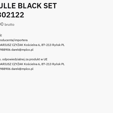
ULLE BLACK SET
302122
00
brutto
i:
roducenta/importera
ARIUSZ CZYŻAK Kościelna 6, 87-213 Ryńsk PL
 988906 darek@mplco.pl
. odpowiedzialnej za produkt w UE
ARIUSZ CZYŻAK Kościelna 6, 87-213 Ryńsk PL
 988906 darek@mplco.pl