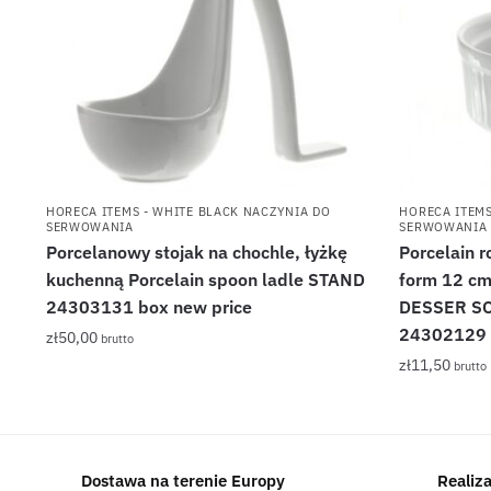
HORECA ITEMS - WHITE BLACK NACZYNIA DO
HORECA ITEMS
SERWOWANIA
SERWOWANIA
Porcelanowy stojak na chochle, łyżkę
Porcelain
kuchenną Porcelain spoon ladle STAND
form 12 cm
24303131 box new price
DESSER SO
24302129
zł
50,00
brutto
zł
11,50
brutto
Dostawa na terenie Europy
Realiz