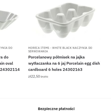
ZYNIA DO
HORECA ITEMS - WHITE BLACK NACZYNIA DO
SERWOWANIA
ra do
Porcelanowy półmisek na jajka
in oval
wytłaczanka na 6 jaj Porcelain egg dish
 24302114
cardboard 6 holes 24302163
zł
22,50
brutto
Bezpieczne płatności