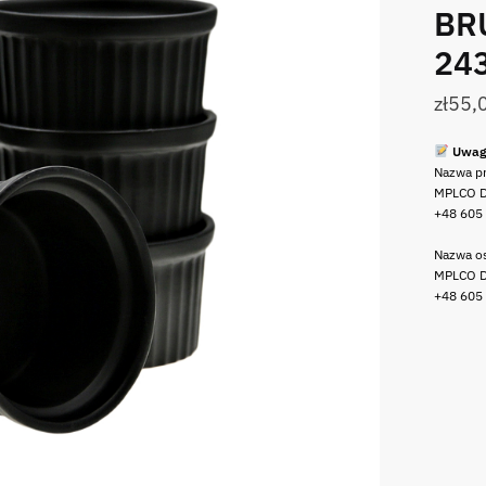
BR
24
zł
55,
Uwag
Nazwa p
MPLCO D
+48 605
Nazwa os
MPLCO D
+48 605