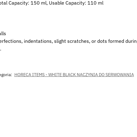
otal Capacity: 150 ml, Usable Capacity: 110 ml
lls
rfections, indentations, slight scratches, or dots formed duri
.
egoria:
HORECA ITEMS - WHITE BLACK NACZYNIA DO SERWOWANIA