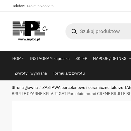
Skip
Skip
Telefon: +48 605 988 906
to
to
navigation
content
Wyszukiwarka
produktów
HOME
INSTAGRAM zaprasza
SKLEP
NAPOJE / DRINKS
Zwroty i wymiana
Formularz zwrotu
Strona główna
ZASTAWA porcelanowe i ceramiczne talerze TAB
/
BRULLE CZARNE KPL 6 II GAT Porcelain round CREME BRULLE B