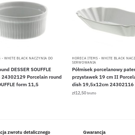
 - WHITE BLACK NACZYNIA DO
HORECA ITEMS - WHITE BLACK NAC
SERWOWANIA
 round DESSER SOUFFLE
Półmisek porcelanowy pate
 24302129 Porcelain round
przystawek 19 cm II Porcela
UFFLE form 11,5
dish 19,5x12cm 24302116
zł
12,50
brutto
acja zwrotu detalicznego
Gwarancja