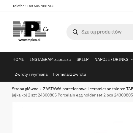
Skip
Skip
Telefon: +48 605 988 906
to
to
navigation
content
Wyszukiwarka
produktów
HOME
INSTAGRAM zaprasza
SKLEP
NAPOJE / DRINKS
Zwroty i wymiana
Formularz zwrotu
Strona główna
ZASTAWA porcelanowe i ceramiczne talerze TAB
/
jajka kpl 2 szt 24300805 Porcelain egg holder set 2 pcs 2430080