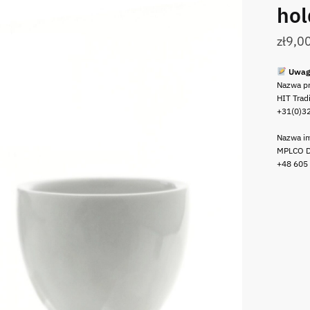
hol
zł
9,0
Uwag
Nazwa p
HIT Trad
+31(0)3
Nazwa im
MPLCO D
+48 605