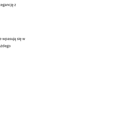
legancję z
le wpasują się w
każdego