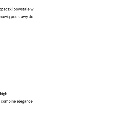
ropeczki powstałe w
tanowią podstawy do
 high
ey combine elegance