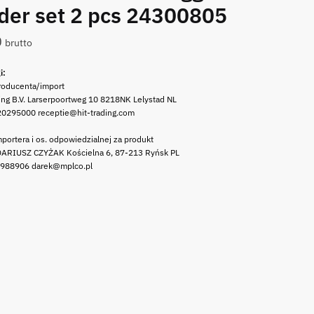
der set 2 pcs 24300805
0
brutto
i:
roducenta/import
ing B.V. Larserpoortweg 10 8218NK Lelystad NL
20295000 receptie@hit-trading.com
portera i os. odpowiedzialnej za produkt
ARIUSZ CZYŻAK Kościelna 6, 87-213 Ryńsk PL
 988906 darek@mplco.pl