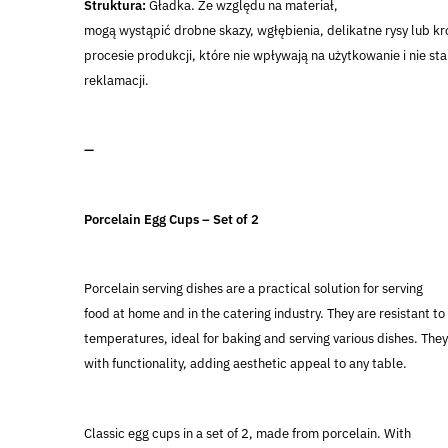
Struktura:
Gładka. Ze względu na materiał,
mogą wystąpić drobne skazy, wgłębienia, delikatne rysy lub k
procesie produkcji, które nie wpływają na użytkowanie i nie s
reklamacji.
—
Porcelain Egg Cups – Set of 2
Porcelain serving dishes are a practical solution for serving
food at home and in the catering industry. They are resistant to
temperatures, ideal for baking and serving various dishes. Th
with functionality, adding aesthetic appeal to any table.
Classic egg cups in a set of 2, made from porcelain. With