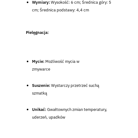
Wymiary:
Wysokość: 6 cm; Średnica góry: 5
cm; Średnica podstawy: 4,4 cm
Pielęgnacja:
Mycie:
Możliwość mycia w
zmywarce
Suszenie:
Wystarczy przetrzeć suchą
szmatką
Unikać:
Gwałtownych zmian temperatury,
uderzeń, upadków