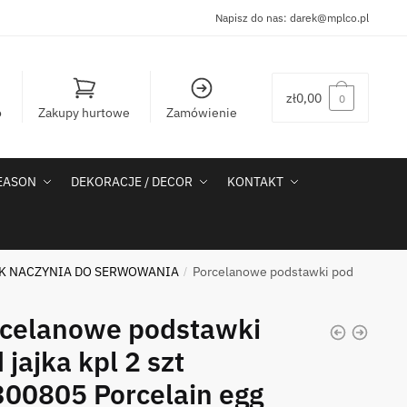
Napisz do nas:
darek@mplco.pl
zł
0,00
0
o
Zakupy hurtowe
Zamówienie
SEASON
DEKORACJE / DECOR
KONTAKT
CK NACZYNIA DO SERWOWANIA
Porcelanowe podstawki pod
/
rcelanowe podstawki
 jajka kpl 2 szt
00805 Porcelain egg