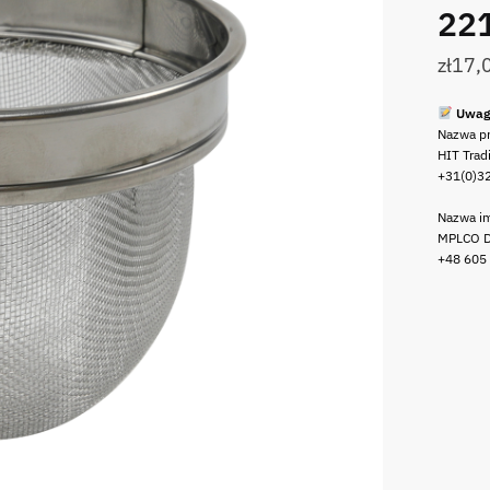
22
zł
17,
Uwag
Nazwa p
HIT Trad
+31(0)3
Nazwa im
MPLCO D
+48 605