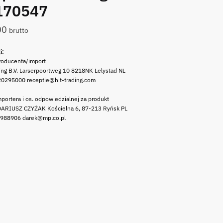
170547
00
brutto
i:
roducenta/import
ing B.V. Larserpoortweg 10 8218NK Lelystad NL
20295000 receptie@hit-trading.com
portera i os. odpowiedzialnej za produkt
ARIUSZ CZYŻAK Kościelna 6, 87-213 Ryńsk PL
 988906 darek@mplco.pl