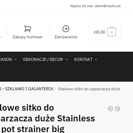
Napisz do nas:
darek@mplco.pl
zł
0,00
0
o
Zakupy hurtowe
Zamówienie
SEASON
DEKORACJE / DECOR
KONTAKT
S - SZKLANKI I GALANTERIA
Stalowe sitko do zaparzacza duże
/
lowe sitko do
arzacza duże Stainless
 pot strainer big