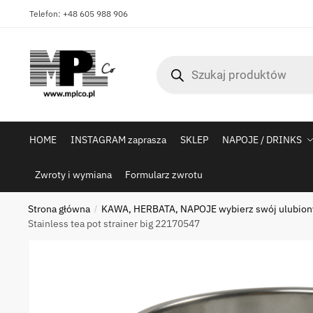
Skip
Skip
Telefon: +48 605 988 906
to
to
navigation
content
Wyszukiwarka
produktów
HOME
INSTAGRAM zaprasza
SKLEP
NAPOJE / DRINKS
Zwroty i wymiana
Formularz zwrotu
Strona główna
KAWA, HERBATA, NAPOJE wybierz swój ulubiony
/
Stainless tea pot strainer big 22170547