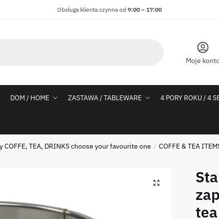
Obsługa klienta czynna od
9:00 – 17:00
Moje kont
DOM / HOME
ZASTAWA / TABLEWARE
4 PORY ROKU / 4 
 COFFE, TEA, DRINKS choose your favourite one
COFFE & TEA ITEM
/
Sta
zap
tea