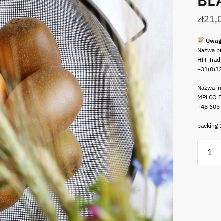
BL
zł
21,
Uwag
Nazwa p
HIT Trad
+31(0)3
Nazwa im
MPLCO D
+48 605
packing
ilość
Stalo
sitko
siatka
cedza
25
cm