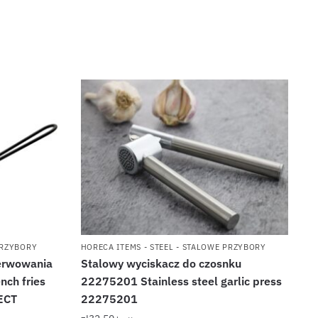
PRZYBORY
HORECA ITEMS - STEEL - STALOWE PRZYBORY
serwowania
Stalowy wyciskacz do czosnku
nch fries
22275201 Stainless steel garlic press
ECT
22275201