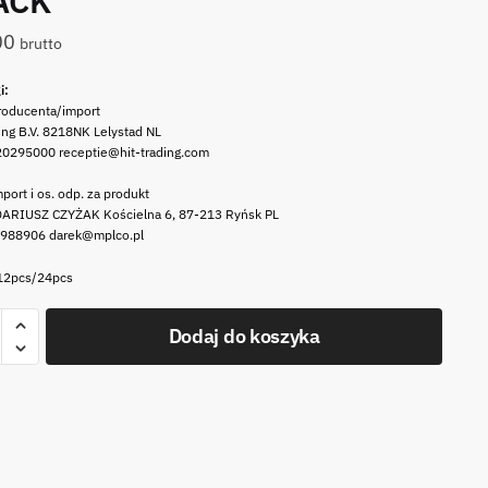
ACK
00
brutto
i:
roducenta/import
ing B.V. 8218NK Lelystad NL
20295000 receptie@hit-trading.com
port i os. odp. za produkt
ARIUSZ CZYŻAK Kościelna 6, 87-213 Ryńsk PL
 988906 darek@mplco.pl
 12pcs/24pcs
Dodaj do koszyka
we
k