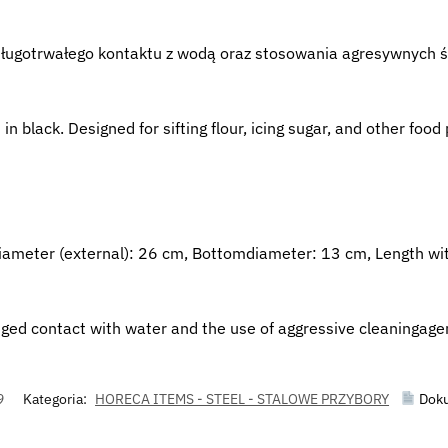
ć długotrwałego kontaktu z wodą oraz stosowania agresywnych
in black. Designed for sifting flour, icing sugar, and other f
diameter (external): 26 cm, Bottomdiameter: 13 cm, Length wi
nged contact with water and the use of aggressive cleaningage
9
Kategoria:
HORECA ITEMS - STEEL - STALOWE PRZYBORY
Doku