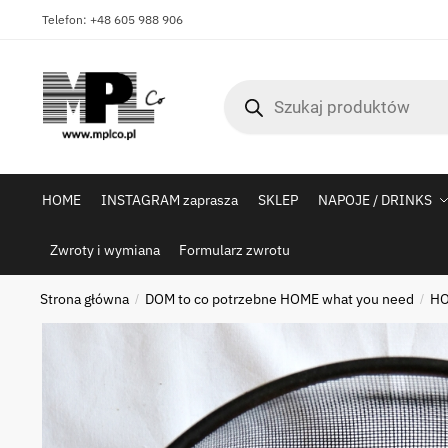
Skip
Skip
Telefon: +48 605 988 906
to
to
navigation
content
Wyszukiwarka
produktów
HOME
INSTAGRAM zaprasza
SKLEP
NAPOJE / DRINKS
Zwroty i wymiana
Formularz zwrotu
Strona główna
DOM to co potrzebne HOME what you need
HO
/
/