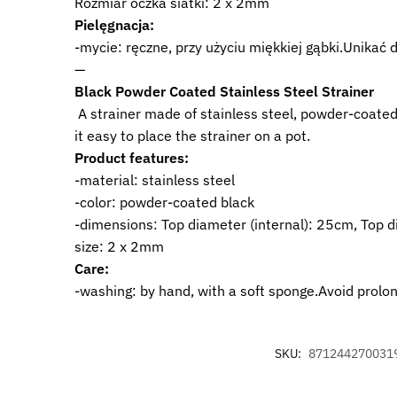
Rozmiar oczka siatki: 2 x 2mm
Pielęgnacja:
-mycie: ręczne, przy użyciu miękkiej gąbki.Unika
—
Black Powder Coated Stainless Steel Strainer
A strainer made of stainless steel, powder-coated 
it easy to place the strainer on a pot.
Product features:
-material: stainless steel
-color: powder-coated black
-dimensions: Top diameter (internal): 25cm, Top 
size: 2 x 2mm
Care:
-washing: by hand, with a soft sponge.Avoid prolo
SKU:
871244270031