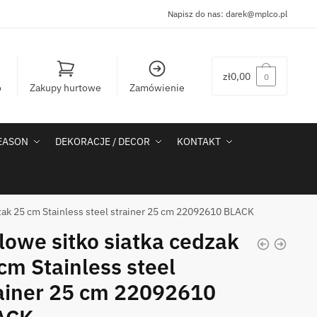
Napisz do nas:
darek@mplco.pl
zł
0,00
0
o
Zakupy hurtowe
Zamówienie
SEASON
DEKORACJE / DECOR
KONTAKT
dzak 25 cm Stainless steel strainer 25 cm 22092610 BLACK
lowe sitko siatka cedzak
cm Stainless steel
ainer 25 cm 22092610