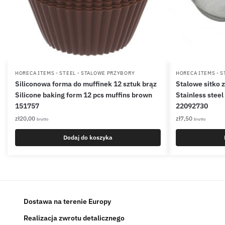
HORECA ITEMS - STEEL - STALOWE PRZYBORY
HORECA ITEMS - S
Siliconowa forma do muffinek 12 sztuk brąz
Stalowe sitko 
Silicone baking form 12 pcs muffins brown
Stainless steel
151757
22092730
zł
20,00
zł
7,50
brutto
brutto
Dodaj do koszyka
Dostawa na terenie Europy
Realizacja zwrotu detalicznego