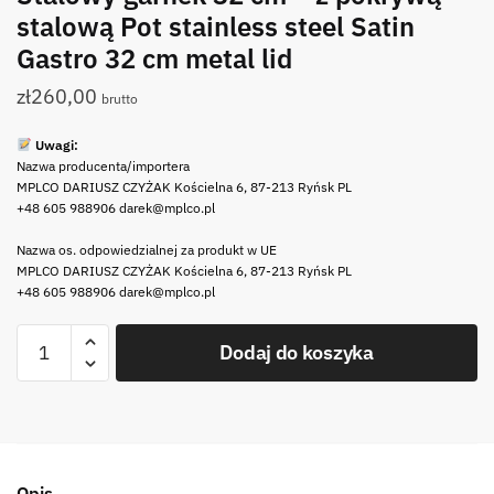
stalową Pot stainless steel Satin
Gastro 32 cm metal lid
zł
260,00
brutto
Uwagi:
Nazwa producenta/importera
MPLCO DARIUSZ CZYŻAK Kościelna 6, 87-213 Ryńsk PL
+48 605 988906 darek@mplco.pl
Nazwa os. odpowiedzialnej za produkt w UE
MPLCO DARIUSZ CZYŻAK Kościelna 6, 87-213 Ryńsk PL
+48 605 988906 darek@mplco.pl
ilość
Dodaj do koszyka
Stalowy
garnek
32
cm
-
Opis