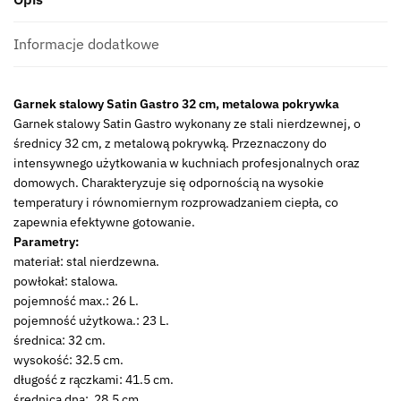
z
pokrywą
stalową
Informacje dodatkowe
Pot
stainless
Garnek stalowy Satin Gastro 32 cm, metalowa pokrywka
steel
Garnek stalowy Satin Gastro wykonany ze stali nierdzewnej, o
Satin
średnicy 32 cm, z metalową pokrywką. Przeznaczony do
Gastro
intensywnego użytkowania w kuchniach profesjonalnych oraz
32
domowych. Charakteryzuje się odpornością na wysokie
cm
temperatury i równomiernym rozprowadzaniem ciepła, co
metal
zapewnia efektywne gotowanie.
lid
Parametry:
materiał: stal nierdzewna.
powłokał: stalowa.
pojemność max.: 26 L.
pojemność użytkowa.: 23 L.
średnica: 32 cm.
wysokość: 32.5 cm.
długość z rączkami: 41.5 cm.
średnica dna: 28,5 cm.