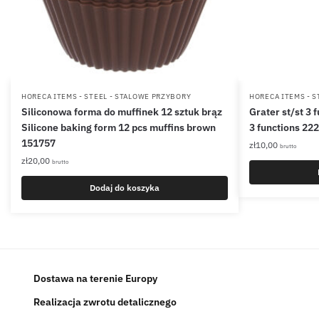
HORECA ITEMS - STEEL - STALOWE PRZYBORY
HORECA ITEMS - S
Siliconowa forma do muffinek 12 sztuk brąz
Grater st/st 3 
Silicone baking form 12 pcs muffins brown
3 functions 22
151757
zł
10,00
brutto
zł
20,00
brutto
Dodaj do koszyka
Dostawa na terenie Europy
Realizacja zwrotu detalicznego