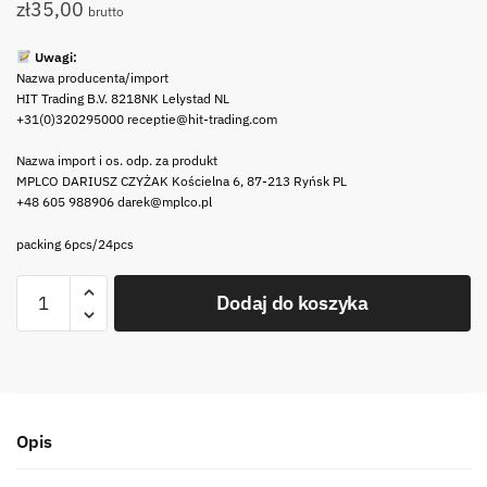
zł
35,00
brutto
Uwagi:
Nazwa producenta/import
HIT Trading B.V. 8218NK Lelystad NL
+31(0)320295000 receptie@hit-trading.com
Nazwa import i os. odp. za produkt
MPLCO DARIUSZ CZYŻAK Kościelna 6, 87-213 Ryńsk PL
+48 605 988906 darek@mplco.pl
packing 6pcs/24pcs
ilość
Dodaj do koszyka
Stalowy
ubijak
tłuczek
do
ziemniaków
Opis
Stainless
steel