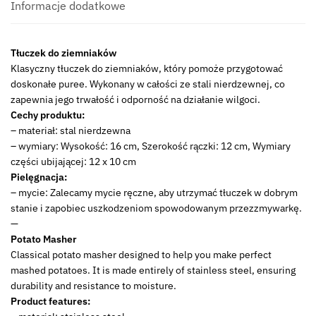
18/0
Informacje dodatkowe
Potato
pestle
Tłuczek do ziemniaków
masher
Klasyczny tłuczek do ziemniaków, który pomoże przygotować
22275533
doskonałe puree. Wykonany w całości ze stali nierdzewnej, co
zapewnia jego trwałość i odporność na działanie wilgoci.
Cechy produktu:
– materiał: stal nierdzewna
– wymiary: Wysokość: 16 cm, Szerokość rączki: 12 cm, Wymiary
części ubijającej: 12 x 10 cm
Pielęgnacja:
– mycie: Zalecamy mycie ręczne, aby utrzymać tłuczek w dobrym
stanie i zapobiec uszkodzeniom spowodowanym przezzmywarkę.
—
Potato Masher
Classical potato masher designed to help you make perfect
mashed potatoes. It is made entirely of stainless steel, ensuring
durability and resistance to moisture.
Product features: