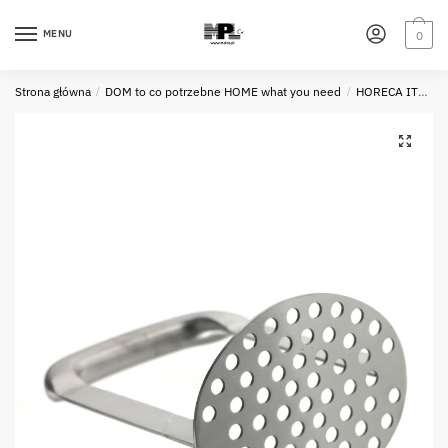
Skip
Skip
to
to
MENU
0
navigation
content
Strona główna
/
DOM to co potrzebne HOME what you need
/
HORECA ITEMS - STEEL - STALOWE PRZYBORY