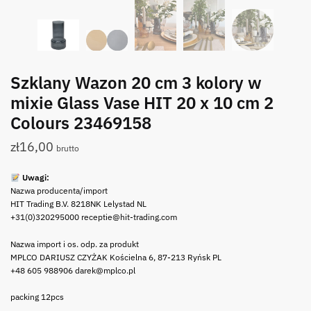
Szklany Wazon 20 cm 3 kolory w
mixie Glass Vase HIT 20 x 10 cm 2
Colours 23469158
zł
16,00
brutto
Uwagi:
Nazwa producenta/import
HIT Trading B.V. 8218NK Lelystad NL
+31(0)320295000 receptie@hit-trading.com
Nazwa import i os. odp. za produkt
MPLCO DARIUSZ CZYŻAK Kościelna 6, 87-213 Ryńsk PL
+48 605 988906 darek@mplco.pl
packing 12pcs