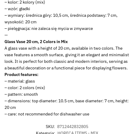
23469158
– kolor: 2 kolory (mix)
– wzór: gładki
– wymiary: średnica góry: 10,5 cm, średnica podstawy: 7 cm,
wysokość: 20 cm
– pielęgnacja: nie zaleca się mycia w zmywarce
—
Glass Vase 20 cm, 2 Colors in Mix
A glass vase with a height of 20 cm, available in two colors. The
vase features a smooth surface, giving it an elegant and minimalist
look. It is perfect for both classic and modern interiors, serving as
a beautiful decoration or a functional piece for displaying flowers.
Product features:
– material: glass
– color: 2 colors (mix)
– pattern: smooth
– dimensions: top diameter: 10.5 cm, base diameter: 7 cm, height:
20 cm
– care: not recommended for dishwasher use
SKU:
8712442832805
Kategoria:
HORECA ITEMS - MIX