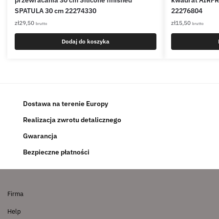
przewracania 30 cm Silicone finished
kwadrat AIRFRY
SPATULA 30 cm 22274330
22276804
zł
29,50
zł
15,50
brutto
brutto
Dodaj do koszyka
Dostawa na terenie Europy
Realizacja zwrotu detalicznego
Gwarancja
Bezpieczne płatności
Firma
Help