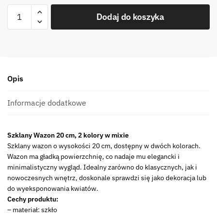
ilość
Dodaj do koszyka
Szklany
Wazon
20
cm
3
Opis
kolory
w
mixie
Informacje dodatkowe
Glass
Vase
Szklany Wazon 20 cm, 2 kolory w mixie
HIT
Szklany wazon o wysokości 20 cm, dostępny w dwóch kolorach.
20
Wazon ma gładką powierzchnię, co nadaje mu elegancki i
x
minimalistyczny wygląd. Idealny zarówno do klasycznych, jak i
10
nowoczesnych wnętrz, doskonale sprawdzi się jako dekoracja lub
cm
do wyeksponowania kwiatów.
2
Cechy produktu:
Colours
– materiał: szkło