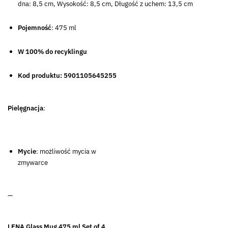
dna: 8,5 cm, Wysokość: 8,5 cm, Długość z uchem: 13,5 cm
Pojemność
: 475 ml
W 100% do recyklingu
Kod produktu: 5901105645255
Pielęgnacja
:
Mycie
: możliwość mycia w
zmywarce
—
LENA Glass Mug 475 ml Set of 4