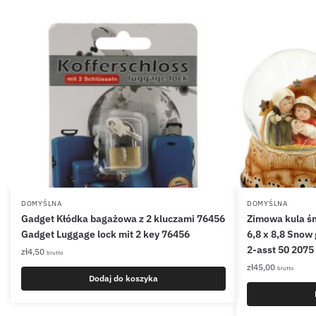
DOMYŚLNA
DOMYŚLNA
Gadget Kłódka bagażowa z 2 kluczami 76456
Zimowa kula śn
Gadget Luggage lock mit 2 key 76456
6,8 x 8,8 Snow
2-asst 50 2075
zł
4,50
brutto
zł
45,00
brutto
Dodaj do koszyka