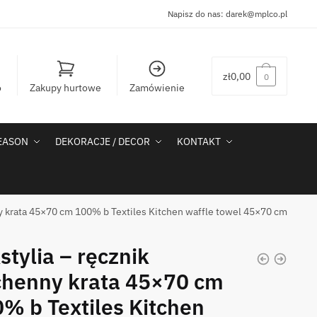
Napisz do nas:
darek@mplco.pl
zł
0,00
0
o
Zakupy hurtowe
Zamówienie
SEASON
DEKORACJE / DECOR
KONTAKT
ny krata 45×70 cm 100% b Textiles Kitchen waffle towel 45×70 cm
stylia – ręcznik
henny krata 45×70 cm
% b Textiles Kitchen