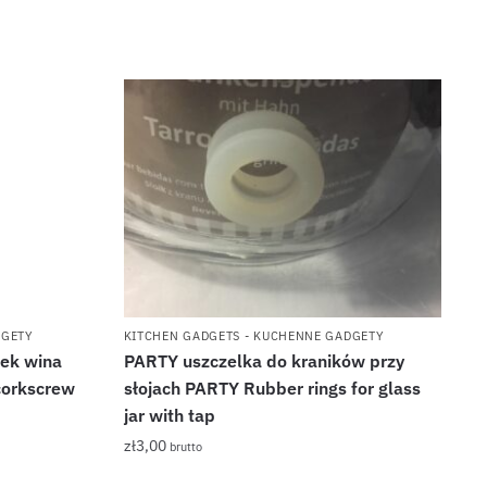
DGETY
KITCHEN GADGETS - KUCHENNE GADGETY
lek wina
PARTY uszczelka do kraników przy
corkscrew
słojach PARTY Rubber rings for glass
jar with tap
zł
3,00
brutto