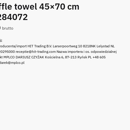
fle towel 45×70 cm
284072
0
brutto
i:
oducenta/import HIT Trading B.V. Larserpoortweg 10 8218NK Lelystad NL
0295000 receptie@hit-trading.com Nazwa importera i os. odpowiedzialnej
ukt MPLCO DARIUSZ CZYŻAK Kościelna 6, 87-213 Ryńsk PL +48 605
darek@mplco.pl