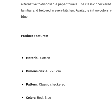
alternative to disposable paper towels. The classic checkered 
familiar and beloved in every kitchen. Available in two colors: 
blue.
Product Features:
Material
: Cotton
Dimensions
: 45×70 cm
Pattern
: Classic checkered
Colors
: Red, Blue