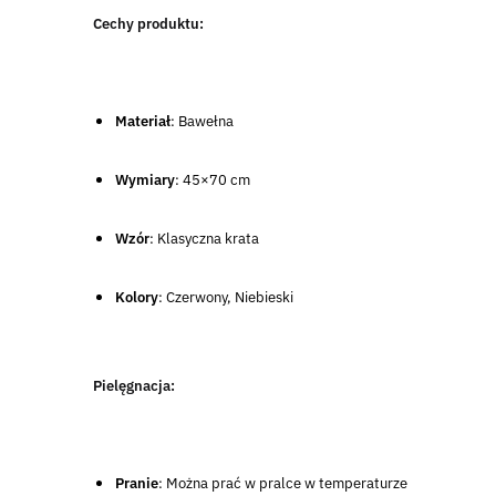
Cechy produktu:
Materiał
: Bawełna
Wymiary
: 45×70 cm
Wzór
: Klasyczna krata
Kolory
: Czerwony, Niebieski
Pielęgnacja:
Pranie
: Można prać w pralce w temperaturze