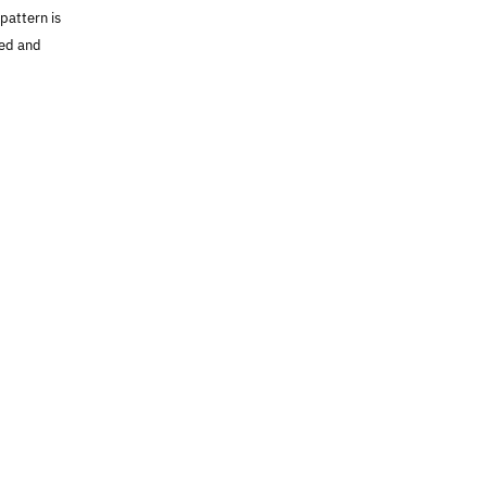
pattern is
red and