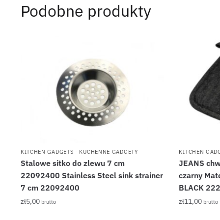
Podobne produkty
KITCHEN GADGETS - KUCHENNE GADGETY
KITCHEN GAD
Stalowe sitko do zlewu 7 cm
JEANS chw
22092400 Stainless Steel sink strainer
czarny Mat
7 cm 22092400
BLACK 22
zł
5,00
zł
11,00
brutto
brutto