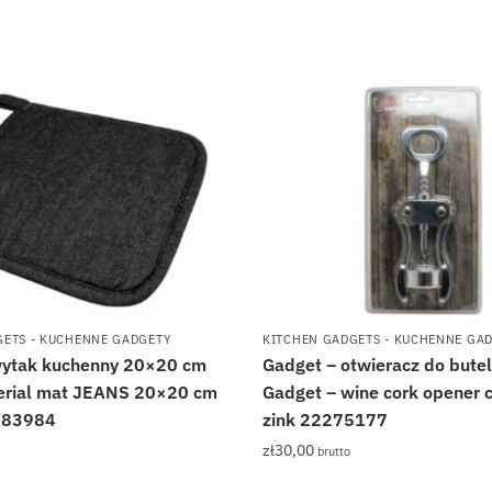
GETS - KUCHENNE GADGETY
KITCHEN GADGETS - KUCHENNE GA
ytak kuchenny 20×20 cm
Gadget – otwieracz do bute
erial mat JEANS 20×20 cm
Gadget – wine cork opener 
283984
zink 22275177
zł
30,00
brutto