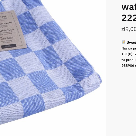
waf
22
zł
9,0
Uwag
Nazwa pr
+31(0)32
za prod
988906 