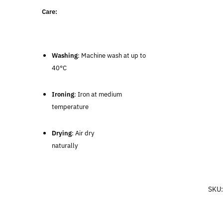
Care:
Washing
: Machine wash at up to
40°C
Ironing
: Iron at medium
temperature
Drying
: Air dry
naturally
SKU