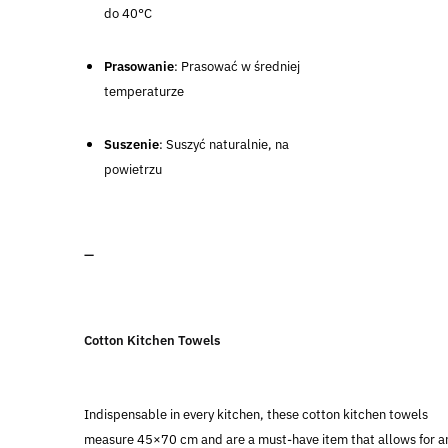
do 40°C
Prasowanie
: Prasować w średniej
temperaturze
Suszenie
: Suszyć naturalnie, na
powietrzu
—
Cotton Kitchen Towels
Indispensable in every kitchen, these cotton kitchen towels
measure 45×70 cm and are a must-have item that allows for a