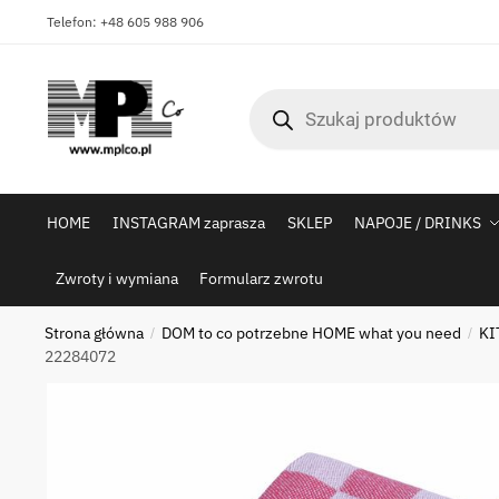
Skip
Skip
Telefon: +48 605 988 906
to
to
navigation
content
Wyszukiwarka
produktów
HOME
INSTAGRAM zaprasza
SKLEP
NAPOJE / DRINKS
Zwroty i wymiana
Formularz zwrotu
Strona główna
DOM to co potrzebne HOME what you need
KI
/
/
22284072