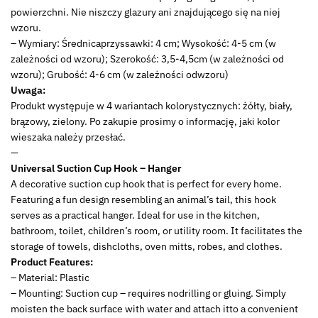
powierzchni. Nie niszczy glazury ani znajdującego się na niej
wzoru.
– Wymiary: Średnicaprzyssawki: 4 cm; Wysokość: 4-5 cm (w
zależności od wzoru); Szerokość: 3,5-4,5cm (w zależności od
wzoru); Grubość: 4-6 cm (w zależności odwzoru)
Uwaga:
Produkt występuje w 4 wariantach kolorystycznych: żółty, biały,
brązowy, zielony. Po zakupie prosimy o informację, jaki kolor
wieszaka należy przesłać.
—
Universal Suction Cup Hook – Hanger
A decorative suction cup hook that is perfect for every home.
Featuring a fun design resembling an animal’s tail, this hook
serves as a practical hanger. Ideal for use in the kitchen,
bathroom, toilet, children’s room, or utility room. It facilitates the
storage of towels, dishcloths, oven mitts, robes, and clothes.
Product Features:
– Material: Plastic
– Mounting: Suction cup – requires nodrilling or gluing. Simply
moisten the back surface with water and attach itto a convenient