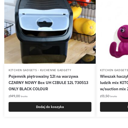
KITCHEN GADGETS - KUCHENNE GADGETY
KITCHEN GADGETS
Pojemnik piętrowalny 12l na warzywa
Wieszak haczy
CZARNY NOWY Box UH CIBULE 12L 730513
ludzik mix KI
ONLY BLACK COLOUR
w/suction mix
zł
49,00
zł
3,50
brutto
brutto
Dodaj do koszyka