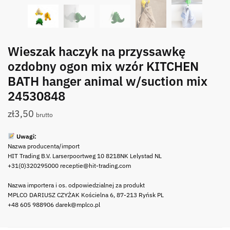
Wieszak haczyk na przyssawkę
ozdobny ogon mix wzór KITCHEN
BATH hanger animal w/suction mix
24530848
zł
3,50
brutto
Uwagi:
Nazwa producenta/import
HIT Trading B.V. Larserpoortweg 10 8218NK Lelystad NL
+31(0)320295000 receptie@hit-trading.com
Nazwa importera i os. odpowiedzialnej za produkt
MPLCO DARIUSZ CZYŻAK Kościelna 6, 87-213 Ryńsk PL
+48 605 988906 darek@mplco.pl