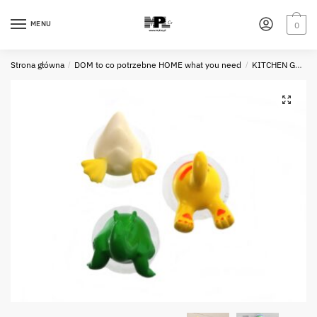
Skip
Skip
to
to
MENU
0
navigation
content
Strona główna
/
DOM to co potrzebne HOME what you need
/
KITCHEN GADGETS - KUCHENNE GADGETY