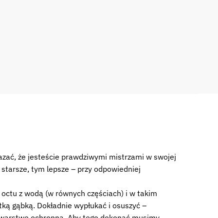
azać, że jesteście prawdziwymi mistrzami w swojej
starsze, tym lepsze – przy odpowiedniej
octu z wodą (w równych częściach) i w takim
tką gąbką. Dokładnie wypłukać i osuszyć –
im warstwę ochronną. Aby tego dokonać musimy