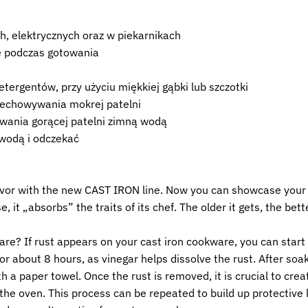
, elektrycznych oraz w piekarnikach
ę podczas gotowania
etergentów, przy użyciu miękkiej gąbki lub szczotki
zechowywania mokrej patelni
ewania gorącej patelni zimną wodą
 wodą i odczekać
avor with the new CAST IRON line. Now you can showcase your sk
it „absorbs” the traits of its chef. The older it gets, the bet
are? If rust appears on your cast iron cookware, you can start
for about 8 hours, as vinegar helps dissolve the rust. After soa
 a paper towel. Once the rust is removed, it is crucial to creat
n the oven. This process can be repeated to build up protective