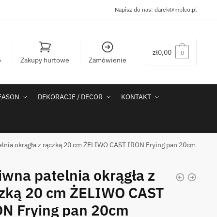
Napisz do nas:
darek@mplco.pl
zł
0,00
0
o
Zakupy hurtowe
Zamówienie
SEASON
DEKORACJE / DECOR
KONTAKT
elnia okrągła z rączką 20 cm ŻELIWO CAST IRON Frying pan 20cm
iwna patelnia okrągła z
czką 20 cm ŻELIWO CAST
N Frying pan 20cm