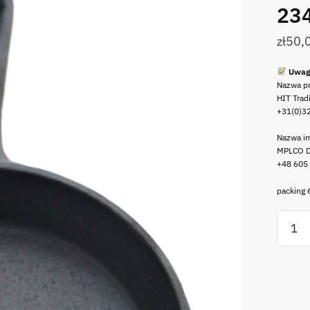
23
zł
50,
Uwag
Nazwa p
HIT Trad
+31(0)3
Nazwa im
MPLCO D
+48 605
packing 
ilość
Żeliwn
pateln
okrągł
z
rączką