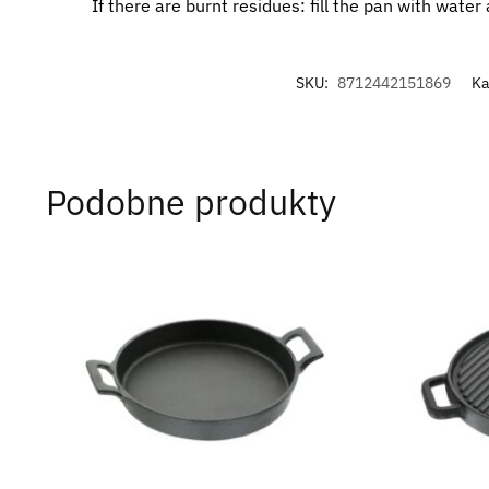
If there are burnt residues: fill the pan with water
SKU:
8712442151869
Ka
Podobne produkty