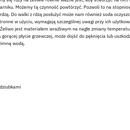
iekarniku. Możemy tą czynność powtórzyć. Pozwoli to na stopni
rdzą. Do walki z rdzą posłużyć może nam również soda oczysz
stronne w użyciu, wymagają szczególnej uwagi przy ich użytko
 Żeliwo jest materiałem wrażliwym na nagłe zmiany temperatury
orącej płycie grzewczej, może dojść do pęknięcia lub uszkodz
 zimną wodą.
 dziubkami