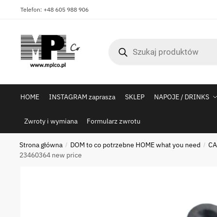
Skip
Skip
Telefon: +48 605 988 906
to
to
navigation
content
Wyszukiwarka
produktów
HOME
INSTAGRAM zaprasza
SKLEP
NAPOJE / DRINKS
Zwroty i wymiana
Formularz zwrotu
Strona główna
DOM to co potrzebne HOME what you need
CA
/
/
23460364 new price