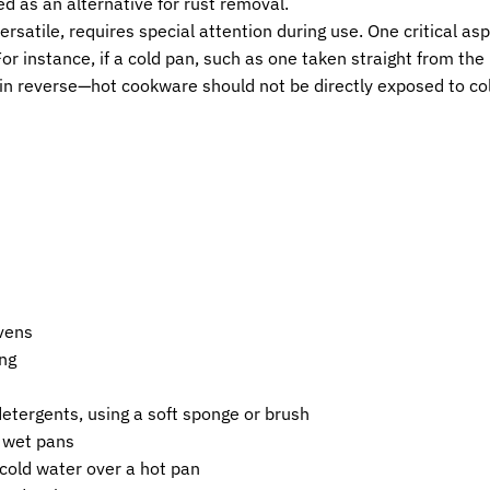
d as an alternative for rust removal.
rsatile, requires special attention during use. One critical a
r instance, if a cold pan, such as one taken straight from the 
in reverse—hot cookware should not be directly exposed to co
ovens
ing
etergents, using a soft sponge or brush
g wet pans
 cold water over a hot pan