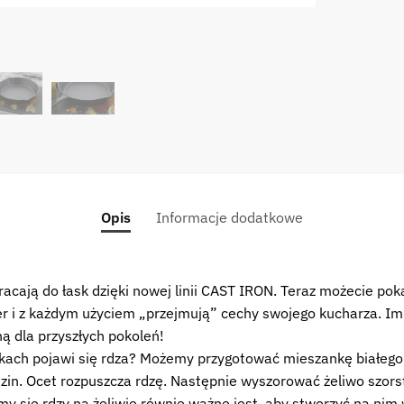
Opis
Informacje dodatkowe
cają do łask dzięki nowej linii CAST IRON. Teraz możecie pok
r i z każdym użyciem „przejmują” cechy swojego kucharza. Im 
ą dla przyszłych pokoleń!
nkach pojawi się rdza? Możemy przygotować mieszankę białego 
zin. Ocet rozpuszcza rdzę. Następnie wyszorować żeliwo szors
my się rdzy na żeliwie równie ważne jest, aby stworzyć na n