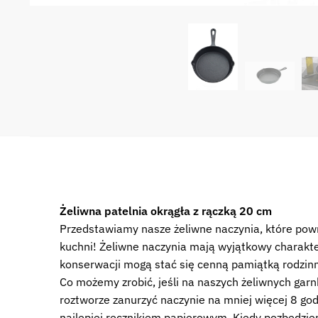
Żeliwna patelnia okrągła z rączką 20 cm
Przedstawiamy nasze żeliwne naczynia, które powra
kuchni! Żeliwne naczynia mają wyjątkowy charakte
konserwacji mogą stać się cenną pamiątką rodzinn
Co możemy zrobić, jeśli na naszych żeliwnych gar
roztworze zanurzyć naczynie na mniej więcej 8 god
najlepiej ręcznikiem papierowym. Kiedy pozbędzie