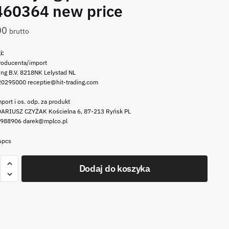
460364 new price
00
brutto
i:
roducenta/import
ing B.V. 8218NK Lelystad NL
20295000 receptie@hit-trading.com
port i os. odp. za produkt
ARIUSZ CZYŻAK Kościelna 6, 87-213 Ryńsk PL
 988906 darek@mplco.pl
6pcs
Dodaj do koszyka
a
ia
a