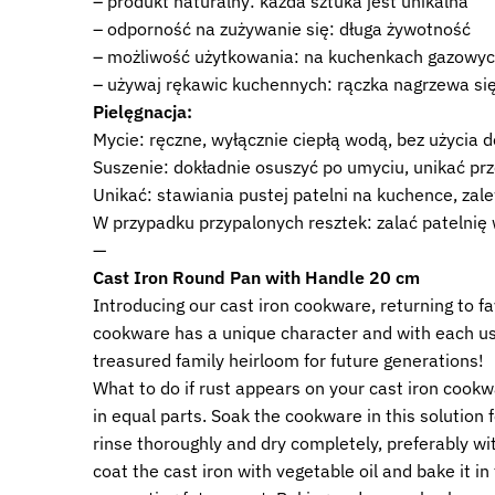
– produkt naturalny: każda sztuka jest unikalna
– odporność na zużywanie się: długa żywotność
– możliwość użytkowania: na kuchenkach gazowych
– używaj rękawic kuchennych: rączka nagrzewa si
Pielęgnacja:
Mycie: ręczne, wyłącznie ciepłą wodą, bez użycia d
Suszenie: dokładnie osuszyć po umyciu, unikać pr
Unikać: stawiania pustej patelni na kuchence, zal
W przypadku przypalonych resztek: zalać patelnię
—
Cast Iron Round Pan with Handle 20 cm
Introducing our cast iron cookware, returning to f
cookware has a unique character and with each use, 
treasured family heirloom for future generations!
What to do if rust appears on your cast iron cookw
in equal parts. Soak the cookware in this solution 
rinse thoroughly and dry completely, preferably with
coat the cast iron with vegetable oil and bake it i