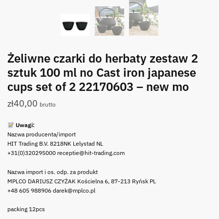
Żeliwne czarki do herbaty zestaw 2
sztuk 100 ml no Cast iron japanese
cups set of 2 22170603 – new mo
zł
40,00
brutto
Uwagi:
Nazwa producenta/import
HIT Trading B.V. 8218NK Lelystad NL
+31(0)320295000 receptie@hit-trading.com
Nazwa import i os. odp. za produkt
MPLCO DARIUSZ CZYŻAK Kościelna 6, 87-213 Ryńsk PL
+48 605 988906 darek@mplco.pl
packing 12pcs