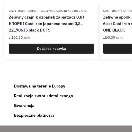
CAST IRON TEAPOT - ŻELIWNE CZAJNIKI I DODATKI
CAST IRON TEAPOT
Żeliwny czajnik dzbanek zaparzacz 0,8 l
Żeliwne spodki
KROPKI Cast iron japanese teapot 0,8L
6 szt Cast iron 
22170635 black DOTS
ONE BLACK
zł
102,50
zł
60,00
brutto
brutto
Dodaj do koszyka
Dostawa na terenie Europy
Realizacja zwrotu detalicznego
Gwarancja
Bezpieczne płatności