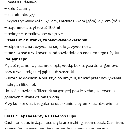
22170603
– materiał: żeliwo
-
– kolor: czarny
new
– kształt: okrągły
– wymiary: wysokość: 5,5 cm, średnica: 8 cm (góra), 4,5 cm (dół)
mo
– pojemność użytkowa: 100 ml
– pokrycie: emaliowane wnętrze
– zestaw: 2 filiżanki, zapakowane w kartonik
– odporność na zużywanie się: długa żywotność
– możliwość użytkowania: odpowiednie do codziennego użytku
Pielęgnacja:
Mycie: ręczne, wyłącznie ciepłą wodą, bez użycia detergentów,
przy użyciu miękkiej gąbki lub szczotki
Suszenie: dokładnie osuszyć po umyciu, unikać przechowywania
mokrych filiżanek
Unikać: stawiania filiżanek na gorącej powierzchni, zalewania
gorących filiżanek zimną wodą
Przy konserwacji: regularne osuszanie, aby uniknąć rdzewienia
—
Classic Japanese Style Cast-Iron Cups
Cast iron cups in Japanese style are making a comeback. Cast iron,
known for its excellent heat retention, keeps your tea at a