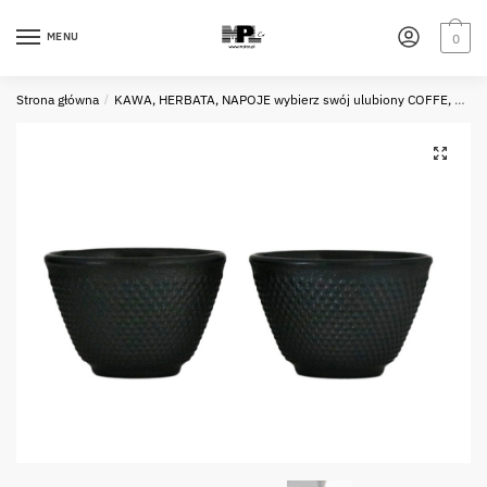
Skip
Skip
to
to
MENU
0
navigation
content
Strona główna
/
KAWA, HERBATA, NAPOJE wybierz swój ulubiony COFFE, TEA, DRINKS choose your favourite one