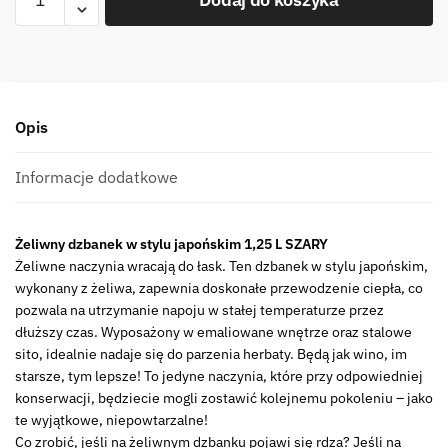
Żeliwny
dzbanek
zaparzacz
1,25L
GIFT
Opis
ONE
szary
Cast
Informacje dodatkowe
iron
japanese
Żeliwny dzbanek w stylu japońskim 1,25 L SZARY
teapot
Żeliwne naczynia wracają do łask. Ten dzbanek w stylu japońskim,
1,25L
wykonany z żeliwa, zapewnia doskonałe przewodzenie ciepła, co
GIFT
pozwala na utrzymanie napoju w stałej temperaturze przez
ONE
dłuższy czas. Wyposażony w emaliowane wnętrze oraz stalowe
GREY
sito, idealnie nadaje się do parzenia herbaty. Będą jak wino, im
starsze, tym lepsze! To jedyne naczynia, które przy odpowiedniej
konserwacji, będziecie mogli zostawić kolejnemu pokoleniu – jako
te wyjątkowe, niepowtarzalne!
Co zrobić, jeśli na żeliwnym dzbanku pojawi się rdza? Jeśli na