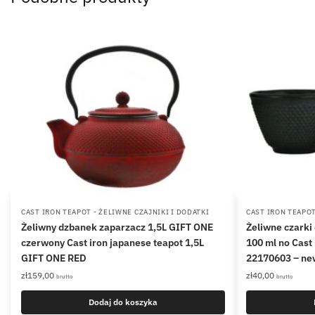
CAST IRON TEAPOT - ŻELIWNE CZAJNIKI I DODATKI
CAST IRON TEAPOT
Żeliwny dzbanek zaparzacz 1,5L GIFT ONE
Żeliwne czarki
czerwony Cast iron japanese teapot 1,5L
100 ml no Cast 
GIFT ONE RED
22170603 – ne
zł
159,00
zł
40,00
brutto
brutto
Dodaj do koszyka