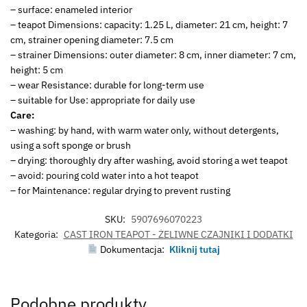
– surface: enameled interior
– teapot Dimensions: capacity: 1.25 L, diameter: 21 cm, height: 7
cm, strainer opening diameter: 7.5 cm
– strainer Dimensions: outer diameter: 8 cm, inner diameter: 7 cm,
height: 5 cm
– wear Resistance: durable for long-term use
– suitable for Use: appropriate for daily use
Care:
– washing: by hand, with warm water only, without detergents,
using a soft sponge or brush
– drying: thoroughly dry after washing, avoid storing a wet teapot
– avoid: pouring cold water into a hot teapot
– for Maintenance: regular drying to prevent rusting
SKU:
5907696070223
Kategoria:
CAST IRON TEAPOT - ŻELIWNE CZAJNIKI I DODATKI
Dokumentacja:
Kliknij tutaj
Podobne produkty