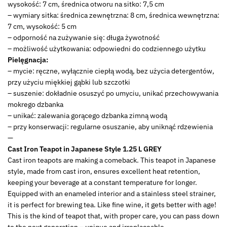
wysokość: 7 cm, średnica otworu na sitko: 7,5 cm
– wymiary sitka: średnica zewnętrzna: 8 cm, średnica wewnętrzna:
7 cm, wysokość: 5 cm
– odporność na zużywanie się: długa żywotność
– możliwość użytkowania: odpowiedni do codziennego użytku
Pielęgnacja:
– mycie: ręczne, wyłącznie ciepłą wodą, bez użycia detergentów,
przy użyciu miękkiej gąbki lub szczotki
– suszenie: dokładnie osuszyć po umyciu, unikać przechowywania
mokrego dzbanka
– unikać: zalewania gorącego dzbanka zimną wodą
– przy konserwacji: regularne osuszanie, aby uniknąć rdzewienia
—
Cast Iron Teapot in Japanese Style 1.25 L GREY
Cast iron teapots are making a comeback. This teapot in Japanese
style, made from cast iron, ensures excellent heat retention,
keeping your beverage at a constant temperature for longer.
Equipped with an enameled interior and a stainless steel strainer,
it is perfect for brewing tea. Like fine wine, it gets better with age!
This is the kind of teapot that, with proper care, you can pass down
to the next generation – unique and irreplaceable.