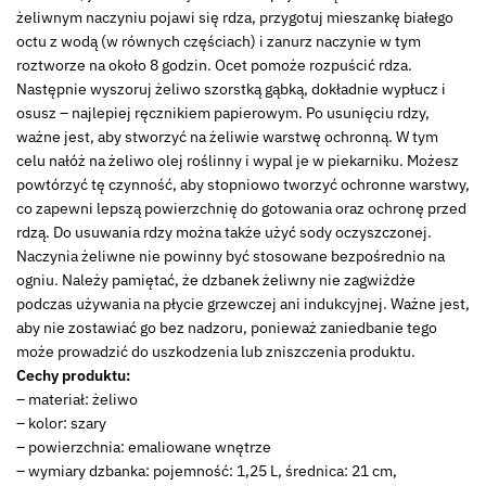
żeliwnym naczyniu pojawi się rdza, przygotuj mieszankę białego
octu z wodą (w równych częściach) i zanurz naczynie w tym
roztworze na około 8 godzin. Ocet pomoże rozpuścić rdza.
Następnie wyszoruj żeliwo szorstką gąbką, dokładnie wypłucz i
osusz – najlepiej ręcznikiem papierowym. Po usunięciu rdzy,
ważne jest, aby stworzyć na żeliwie warstwę ochronną. W tym
celu nałóż na żeliwo olej roślinny i wypal je w piekarniku. Możesz
powtórzyć tę czynność, aby stopniowo tworzyć ochronne warstwy,
co zapewni lepszą powierzchnię do gotowania oraz ochronę przed
rdzą. Do usuwania rdzy można także użyć sody oczyszczonej.
Naczynia żeliwne nie powinny być stosowane bezpośrednio na
ogniu. Należy pamiętać, że dzbanek żeliwny nie zagwiżdże
podczas używania na płycie grzewczej ani indukcyjnej. Ważne jest,
aby nie zostawiać go bez nadzoru, ponieważ zaniedbanie tego
może prowadzić do uszkodzenia lub zniszczenia produktu.
Cechy produktu:
– materiał: żeliwo
– kolor: szary
– powierzchnia: emaliowane wnętrze
– wymiary dzbanka: pojemność: 1,25 L, średnica: 21 cm,