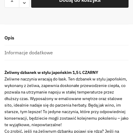
Żeliwny
dzbanek
zaparzacz
1,5L
GIFT
Opis
ONE
czarny
Cast
Informacje dodatkowe
iron
japanese
Żeliwny dzbanek w stylu japońskim 1,5 L CZARNY
teapot
Żeliwne naczynia wracają do łask. Ten dzbanek w stylu japońskim,
1,5L
wykonany z żeliwa, zapewnia doskonałe przewodzenie ciepła, co
GIFT
pozwala na utrzymanie napoju w stałej temperaturze przez
ONE
dłuższy czas. Wyposażony w emaliowane wnętrze oraz stalowe
BLACK
sito, idealnie nadaje się do parzenia herbaty. Będą jak wino, im
starsze, tym lepsze! To jedyne naczynia, które przy odpowiedniej
konserwacji, będziecie mogli zostawić kolejnemu pokoleniu – jako
te wyjątkowe, niepowtarzalne!
Co zrobić, jeśli na żeliwnym dzbanku pojawi się rdza? Jeśli na