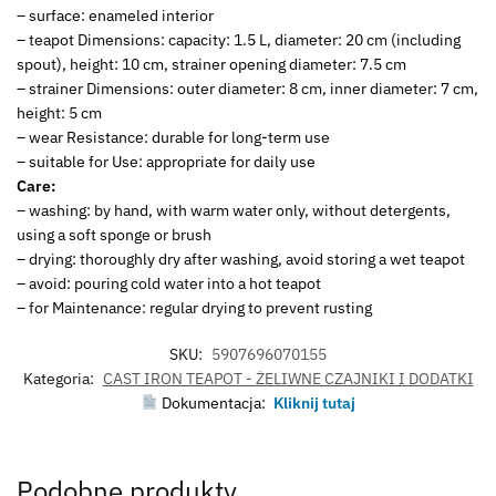
– surface: enameled interior
– teapot Dimensions: capacity: 1.5 L, diameter: 20 cm (including
spout), height: 10 cm, strainer opening diameter: 7.5 cm
– strainer Dimensions: outer diameter: 8 cm, inner diameter: 7 cm,
height: 5 cm
– wear Resistance: durable for long-term use
– suitable for Use: appropriate for daily use
Care:
– washing: by hand, with warm water only, without detergents,
using a soft sponge or brush
– drying: thoroughly dry after washing, avoid storing a wet teapot
– avoid: pouring cold water into a hot teapot
– for Maintenance: regular drying to prevent rusting
SKU:
5907696070155
Kategoria:
CAST IRON TEAPOT - ŻELIWNE CZAJNIKI I DODATKI
Dokumentacja:
Kliknij tutaj
Podobne produkty