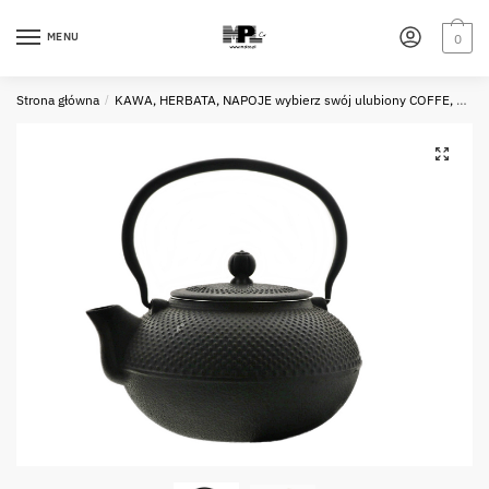
Skip
Skip
to
to
MENU
0
navigation
content
Strona główna
/
KAWA, HERBATA, NAPOJE wybierz swój ulubiony COFFE, TEA, DRINKS choose your favourite one