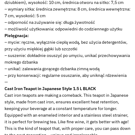
dziubkiem), wysokość: 10 cm, średnica otworu na sitko: 7,5 cm
– wymiary sitka: średnica zewnętrzna: 8 cm, średnica wewnętrzna:
7 cm, wysokość: 5 cm
– odporność na zużywanie się: długa żywotność
– możliwość użytkowania: odpowiedni do codziennego użytku
Pielęgnacja:
– mycie: ręczne, wyłącznie ciepłą wodą, bez użycia detergentów,
przy użyciu miękkiej gąbki lub szczotki
– suszenie: dokładnie osuszyć po umyciu, unikać przechowywania
mokrego dzbanka
– unikać: zalewania gorącego dzbanka zimną wodą
– przy konserwacji: regularne osuszanie, aby uniknąć rdzewienia
—
Cast Iron Teapot in Japanese Style 1.5 L BLACK
Cast iron teapots are making a comeback. This teapot in Japanese
style, made from cast iron, ensures excellent heat retention,
keeping your beverage at a constant temperature for longer.
Equipped with an enameled interior and a stainless steel strainer,
it is perfect for brewing tea. Like fine wine, it gets better with age!
This is the kind of teapot that, with proper care, you can pass down
to the next generation – unique and irreplaceable.