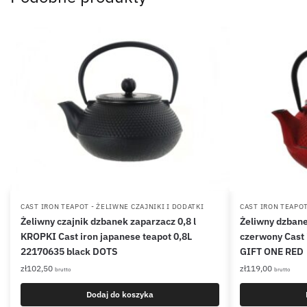
CAST IRON TEAPOT - ŻELIWNE CZAJNIKI I DODATKI
CAST IRON TEAPOT
Żeliwny czajnik dzbanek zaparzacz 0,8 l
Żeliwny dzbane
KROPKI Cast iron japanese teapot 0,8L
czerwony Cast 
22170635 black DOTS
GIFT ONE RED
zł
102,50
zł
119,00
brutto
brutto
Dodaj do koszyka