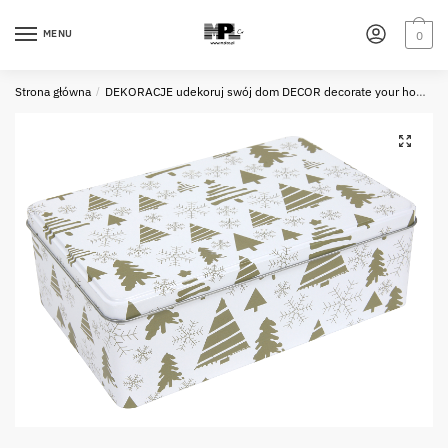
Skip
Skip
to
to
MENU
0
navigation
content
Strona główna
/
DEKORACJE udekoruj swój dom DECOR decorate your home