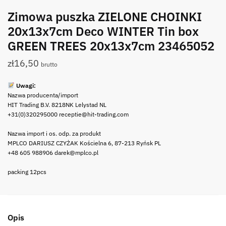
Zimowa puszka ZIELONE CHOINKI
20x13x7cm Deco WINTER Tin box
GREEN TREES 20x13x7cm 23465052
zł
16,50
brutto
Uwagi:
Nazwa producenta/import
HIT Trading B.V. 8218NK Lelystad NL
+31(0)320295000 receptie@hit-trading.com
Nazwa import i os. odp. za produkt
MPLCO DARIUSZ CZYŻAK Kościelna 6, 87-213 Ryńsk PL
+48 605 988906 darek@mplco.pl
packing 12pcs
Opis