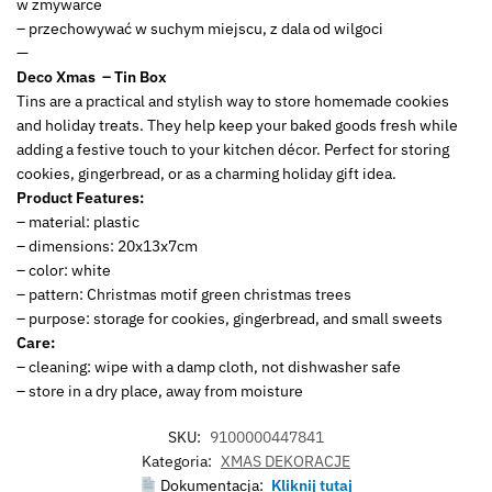
w zmywarce
– przechowywać w suchym miejscu, z dala od wilgoci
—
Deco Xmas – Tin Box
Tins are a practical and stylish way to store homemade cookies
and holiday treats. They help keep your baked goods fresh while
adding a festive touch to your kitchen décor. Perfect for storing
cookies, gingerbread, or as a charming holiday gift idea.
Product Features:
– material: plastic
– dimensions: 20x13x7cm
– color: white
– pattern: Christmas motif green christmas trees
– purpose: storage for cookies, gingerbread, and small sweets
Care:
– cleaning: wipe with a damp cloth, not dishwasher safe
– store in a dry place, away from moisture
SKU:
9100000447841
Kategoria:
XMAS DEKORACJE
Dokumentacja:
Kliknij tutaj