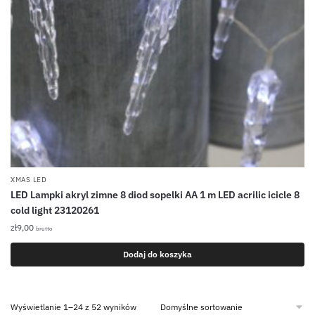
XMAS LED
LED Lampki akryl zimne 8 diod sopelki AA 1 m LED acrilic icicle 8
cold light 23120261
zł
9,00
brutto
Dodaj do koszyka
Wyświetlanie 1–24 z 52 wyników