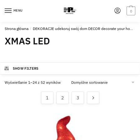
Skip
Skip
to
to
MENU
0
navigation
content
Strona główna
/
DEKORACJE udekoruj swój dom DECOR decorate your home
XMAS LED
SHOW FILTERS
Wyświetlanie 1–24 z 52 wyników
1
2
3