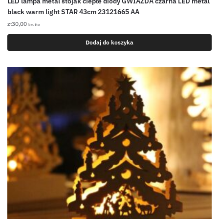
LED lampa metal stojak ciepłe diody GWIAZDA czarna LED metal
black warm light STAR 43cm 23121665 AA
zł
30,00
brutto
Dodaj do koszyka