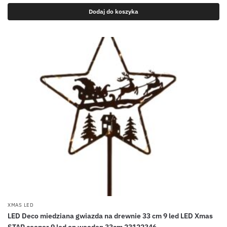
Dodaj do koszyka
XMAS LED
LED Deco miedziana gwiazda na drewnie 33 cm 9 led LED Xmas
STAR cooper 9 led on wooden 33cm 23122346