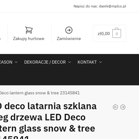
Napisz do nas:
darek@mplco.pl
zł
0,00
0
o
Zakupy hurtowe
Zamówienie
SEASON
DEKORACJE / DECOR
KONTAKT
 Deco lantern glass snow & tree 23145841
 deco latarnia szklana
eg drzewa LED Deco
tern glass snow & tree