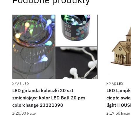
XMAS LED
XMAS LED
LED girlanda kuleczki 20 szt
LED Lampka
zmieniające kolor LED Ball 20 pcs
ciepłe świ
colorchange 23121398
light HOU
zł
20,00
zł
17,50
brutto
brutto