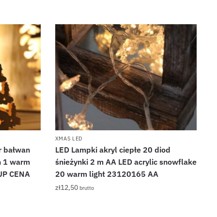
XMAS LED
r bałwan
LED Lampki akryl ciepłe 20 diod
n 1 warm
śnieżynki 2 m AA LED acrylic snowflake
SUP CENA
20 warm light 23120165 AA
zł
12,50
brutto