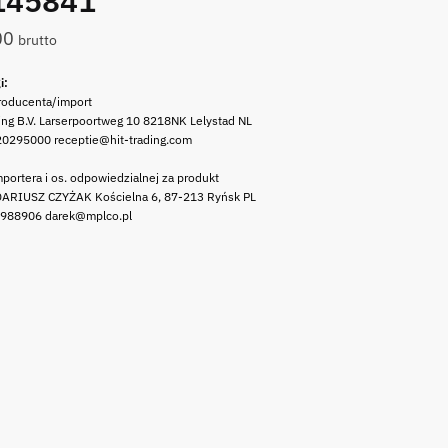
145841
00
brutto
i:
roducenta/import
ing B.V. Larserpoortweg 10 8218NK Lelystad NL
20295000 receptie@hit-trading.com
portera i os. odpowiedzialnej za produkt
ARIUSZ CZYŻAK Kościelna 6, 87-213 Ryńsk PL
 988906 darek@mplco.pl