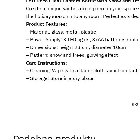
LED Deco Glass Lantern Bottle with Snow and Tre
Create a unique winter atmosphere in your space wi
the holiday season into any room. Perfect as a deco
Product Features:
– Material: glass, metal, plastic
– Power Supply: 3 LED lights, 3xAA batteries (not 
– Dimensions: height 23 cm, diameter 10cm
– Pattern: snow and trees, glowing effect
Care Instructions:
– Cleaning: Wipe with a damp cloth, avoid contact 
– Storage: Store in a dry place.
SK
Podobne produkty