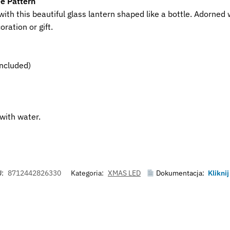
e Pattern
th this beautiful glass lantern shaped like a bottle. Adorned w
ration or gift.
included)
with water.
U:
8712442826330
Kategoria:
XMAS LED
Dokumentacja:
Kliknij