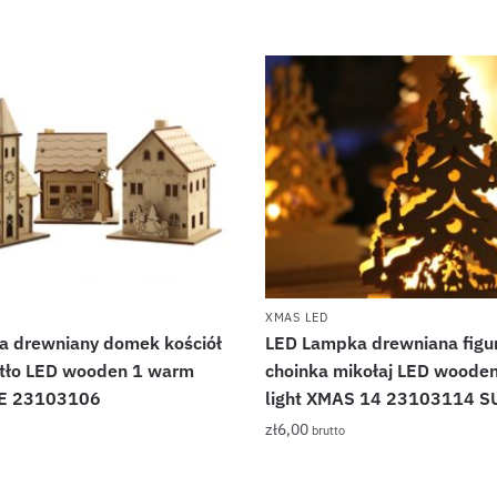
XMAS LED
 drewniany domek kościół
LED Lampka drewniana figu
atło LED wooden 1 warm
choinka mikołaj LED woode
SE 23103106
light XMAS 14 23103114 
zł
6,00
brutto