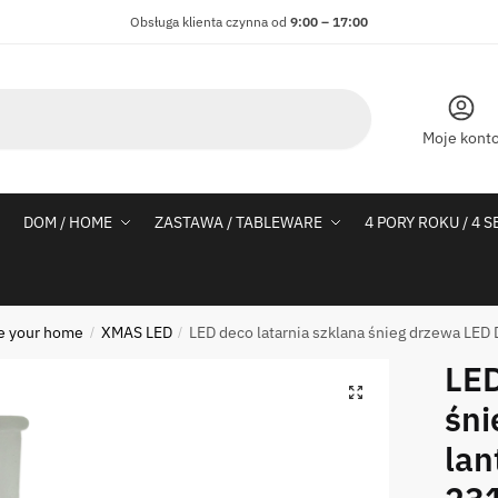
Obsługa klienta czynna od
9:00 – 17:00
Moje kont
DOM / HOME
ZASTAWA / TABLEWARE
4 PORY ROKU / 4 
e your home
XMAS LED
LED deco latarnia szklana śnieg drzewa LED
/
/
LED
śni
lan