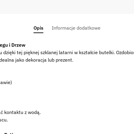
Opis
Informacje dodatkowe
egu i Drzew
zięki tej pięknej szklanej latarni w kształcie butelki. Ozdo
ealna jako dekoracja lub prezent.
tawie)
ać kontaktu z wodą.
scu.