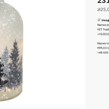
23
zł
25,
Uwag
Nazwa p
HIT Trad
+31(0)3
Nazwa im
MPLCO D
+48 605