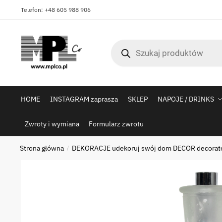
Skip
Skip
Telefon: +48 605 988 906
to
to
navigation
content
Wyszukiwarka
produktów
HOME
INSTAGRAM zaprasza
SKLEP
NAPOJE / DRINKS
Zwroty i wymiana
Formularz zwrotu
Strona główna
DEKORACJE udekoruj swój dom DECOR decorat
/