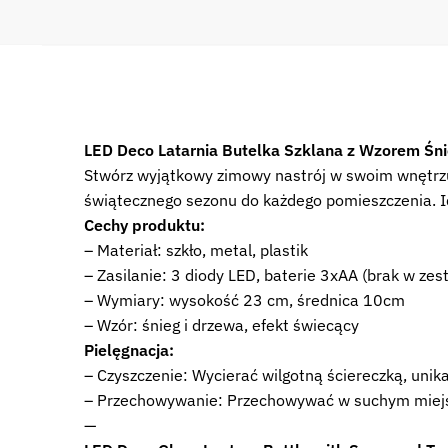
LED Deco Latarnia Butelka Szklana z Wzorem Śni
Stwórz wyjątkowy zimowy nastrój w swoim wnętrzu d
świątecznego sezonu do każdego pomieszczenia. Id
Cechy produktu:
– Materiał: szkło, metal, plastik
– Zasilanie: 3 diody LED, baterie 3xAA (brak w zes
– Wymiary: wysokość 23 cm, średnica 10cm
– Wzór: śnieg i drzewa, efekt świecący
Pielęgnacja:
– Czyszczenie: Wycierać wilgotną ściereczką, unik
– Przechowywanie: Przechowywać w suchym miej
—