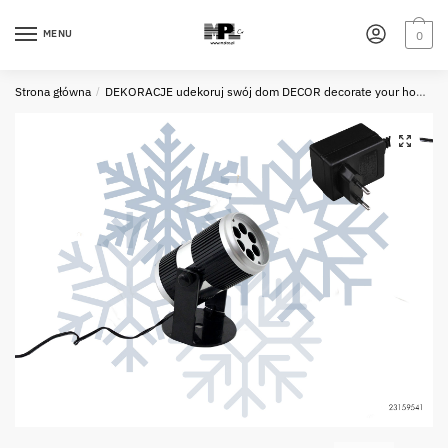
Skip
Skip
to
to
MENU
0
navigation
content
Strona główna
/
DEKORACJE udekoruj swój dom DECOR decorate your home