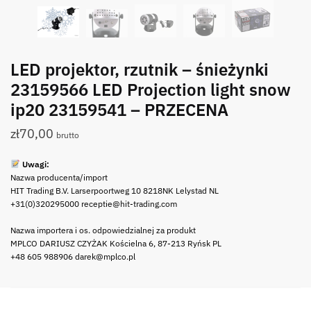
LED projektor, rzutnik – śnieżynki
23159566 LED Projection light snow
ip20 23159541 – PRZECENA
zł
70,00
brutto
Uwagi:
Nazwa producenta/import
HIT Trading B.V. Larserpoortweg 10 8218NK Lelystad NL
+31(0)320295000 receptie@hit-trading.com
Nazwa importera i os. odpowiedzialnej za produkt
MPLCO DARIUSZ CZYŻAK Kościelna 6, 87-213 Ryńsk PL
+48 605 988906 darek@mplco.pl