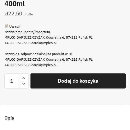
400ml
zł
22,50
brutto
Uwagi:
Nazwa producenta/importera
MPLCO DARIUSZ CZYŻAK Kościelna 6, 87-213 Ryńsk PL
+48 605 988906 darek@mplco.pl
Nazwa os. odpowiedzialnej za produkt w UE
MPLCO DARIUSZ CZYŻAK Kościelna 6, 87-213 Ryńsk PL
+48 605 988906 darek@mplco.pl
ilość
Dodaj do koszyka
MPL
Bidon
szklany
SMOOTHIE
400
Opis
ml
ze