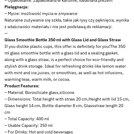
– Opakowanie: Zapakowana w kartonik, idealnana prezent
Pielęgnacja:
– Mycie: możliwość mycia w zmywarce
Naturalne zużywanie się szkła, takie jak rysy czy pęknięcia, wynika
z właściwości materiału i nie jest podstawą do reklamacji.
—
Glass Smoothie Bottle 350 ml with Glass Lid and Glass Straw
If you dislike plastic cups, this offer is definitely for you!The 350
ml glass smoothie bottle with a glass lid and a sealing gasket,
along with a glass straw, is a perfect choice for eco-friendly and
stylish drink storage. Ideal for refreshing drinks like lemon water
with mint and ice,juices, or smoothies, as well as hot infusions,
warming teas, warm milk, or cocoa.
Product Features:
– Material: Borosilicate glass,silicone
– Dimensions: Total height with straw 20 cm,Height with lid 15 cm,
Glass height 14 cm, Bottle diameter 8 cm, Glassstraw length 20
cm
– Total Capacity: 400 ml
– Usable Capacity: 350 ml
– For Drinks: Hot and cold beverages