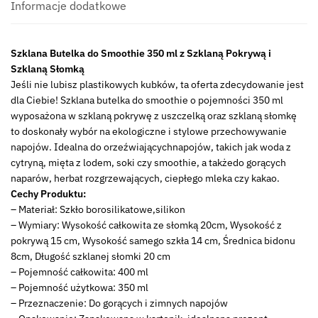
słomką
Informacje dodatkowe
czysty
MPL
Szklana Butelka do Smoothie 350 ml z Szklaną Pokrywą i
Water
Szklaną Słomką
bottle
Jeśli nie lubisz plastikowych kubków, ta oferta zdecydowanie jest
for
dla Ciebie! Szklana butelka do smoothie o pojemności 350 ml
smoothie
wyposażona w szklaną pokrywę z uszczelką oraz szklaną słomkę
CLEAR
to doskonały wybór na ekologiczne i stylowe przechowywanie
GLASS
napojów. Idealna do orzeźwiającychnapojów, takich jak woda z
400ml
cytryną, mięta z lodem, soki czy smoothie, a takżedo gorących
naparów, herbat rozgrzewających, ciepłego mleka czy kakao.
Cechy Produktu:
– Materiał: Szkło borosilikatowe,silikon
– Wymiary: Wysokość całkowita ze słomką 20cm, Wysokość z
pokrywą 15 cm, Wysokość samego szkła 14 cm, Średnica bidonu
8cm, Długość szklanej słomki 20 cm
– Pojemność całkowita: 400 ml
– Pojemność użytkowa: 350 ml
– Przeznaczenie: Do gorących i zimnych napojów