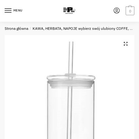
Skip
Skip
to
to
MENU
0
navigation
content
Strona główna
/
KAWA, HERBATA, NAPOJE wybierz swój ulubiony COFFE, TEA, DRINKS choose your favourite one