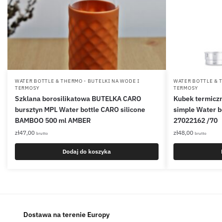
WATER BOTTLE & THERMO - BUTELKI NA WODE I
WATER BOTTLE & 
TERMOSY
TERMOSY
Szklana borosilikatowa BUTELKA CARO
Kubek termiczn
bursztyn MPL Water bottle CARO silicone
simple Water bo
BAMBOO 500 ml AMBER
27022162 /70
zł
47,00
zł
48,00
brutto
brutto
Dodaj do koszyka
Dostawa na terenie Europy