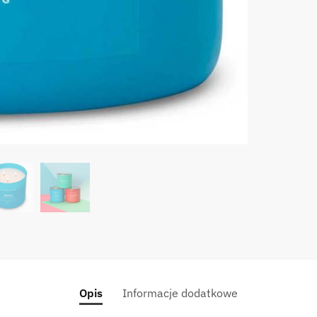
Junipe
CAND
Pop
Of
Color
14.5
oz
-
Aqua
Junipe
Opis
Informacje dodatkowe