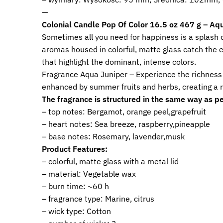
—
Colonial Candle Pop Of Color 16.5 oz 467 g – Aq
Sometimes all you need for happiness is a splash of
aromas housed in colorful, matte glass catch the ey
that highlight the dominant, intense colors.
Fragrance Aqua Juniper – Experience the richness 
enhanced by summer fruits and herbs, creating a re
The fragrance is structured in the same way as pe
– top notes: Bergamot, orange peel,grapefruit
– heart notes: Sea breeze, raspberry,pineapple
– base notes: Rosemary, lavender,musk
Product Features:
– colorful, matte glass with a metal lid
– material: Vegetable wax
– burn time: ~60 h
– fragrance type: Marine, citrus
– wick type: Cotton