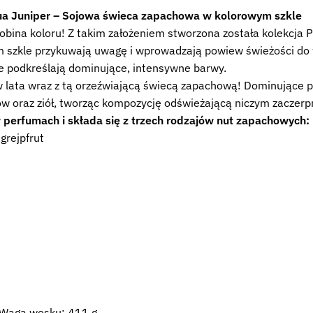
qua Juniper – Sojowa świeca zapachowa w kolorowym szkle
bina koloru! Z takim założeniem stworzona została kolekcja P
zkle przykuwają uwagę i wprowadzają powiew świeżości do wy
re podkreślają dominujące, intensywne barwy.
lata wraz z tą orzeźwiającą świecą zapachową! Dominujące po
ów oraz ziół, tworząc kompozycję odświeżającą niczym zaczerp
 perfumach i składa się z trzech rodzajów nut zapachowych:
grejpfrut
 Waga wosku: 411 g