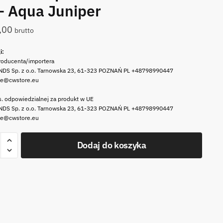
– Aqua Juniper
,00
brutto
i:
roducenta/importera
DS Sp. z o.o. Tarnowska 23, 61-323 POZNAŃ PL +48798990447
le@cwstore.eu
. odpowiedzialnej za produkt w UE
DS Sp. z o.o. Tarnowska 23, 61-323 POZNAŃ PL +48798990447
le@cwstore.eu
Dodaj do koszyka
ZKA
howa