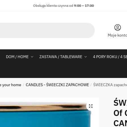
Obsługa klienta czynna od
9:00 – 17:00
Moje kont
DOM / HOME
ZASTAWA / TABLEWARE
4 PORY ROKU / 4 
e your home
CANDLES - ŚWIECZKI ZAPACHOWE
ŚWIECZKA zapachow
/
/
ŚW
Of 
CAN