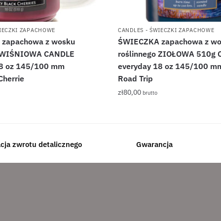
WIECZKI ZAPACHOWE
CANDLES - ŚWIECZKI ZAPACHOWE
zapachowa z wosku
ŚWIECZKA zapachowa z wo
o WIŚNIOWA CANDLE
roślinnego ZIOŁOWA 510g
18 oz 145/100 mm
everyday 18 oz 145/100 m
Cherrie
Road Trip
zł
80,00
brutto
acja zwrotu detalicznego
Gwarancja