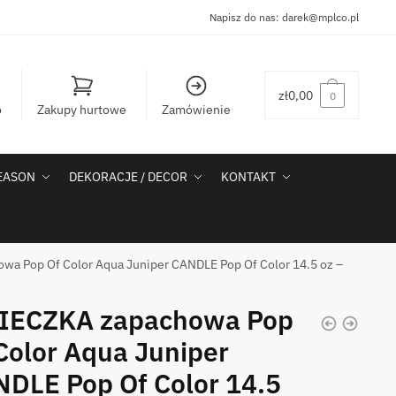
Napisz do nas:
darek@mplco.pl
zł
0,00
0
o
Zakupy hurtowe
Zamówienie
SEASON
DEKORACJE / DECOR
KONTAKT
a Pop Of Color Aqua Juniper CANDLE Pop Of Color 14.5 oz –
IECZKA zapachowa Pop
Color Aqua Juniper
DLE Pop Of Color 14.5