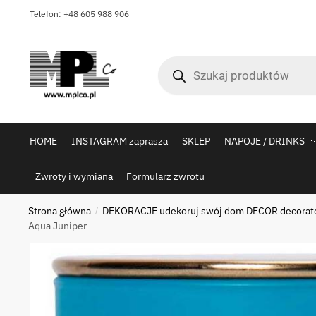
Skip
Skip
Telefon: +48 605 988 906
to
to
navigation
content
Wyszukiwarka
produktów
HOME
INSTAGRAM zaprasza
SKLEP
NAPOJE / DRINKS
Zwroty i wymiana
Formularz zwrotu
Strona główna
DEKORACJE udekoruj swój dom DECOR decorat
/
Aqua Juniper