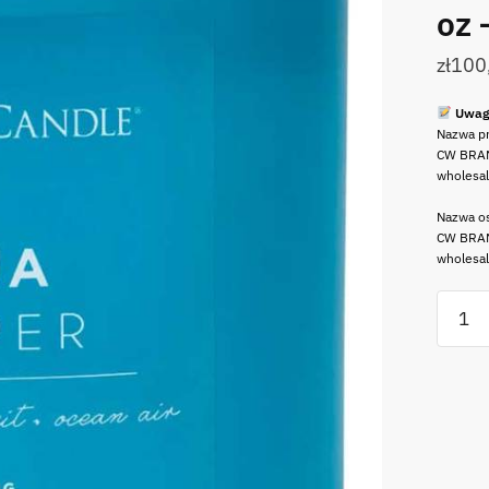
oz 
zł
100
Uwag
Nazwa p
CW BRAN
wholesa
Nazwa os
CW BRAN
wholesa
ilość
ŚWIEC
zapac
Pop
Of
Color
Aqua