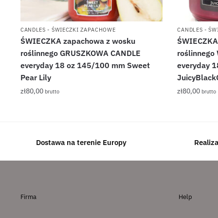
CANDLES - ŚWIECZKI ZAPACHOWE
CANDLES - Ś
ŚWIECZKA zapachowa z wosku
ŚWIECZKA 
roślinnego GRUSZKOWA CANDLE
roślinneg
everyday 18 oz 145/100 mm Sweet
everyday 
Pear Lily
JuicyBlack
zł
80,00
zł
80,00
brutto
brutto
Dostawa na terenie Europy
Realiz
Firma
Help