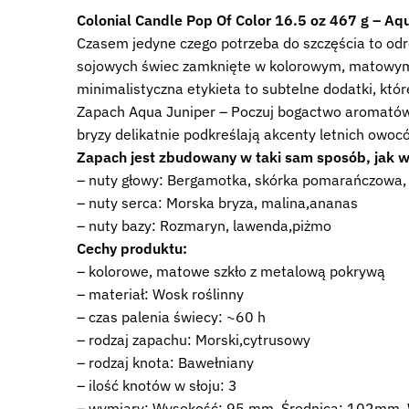
Colonial Candle Pop Of Color 16.5 oz 467 g – A
Czasem jedyne czego potrzeba do szczęścia to odro
sojowych świec zamknięte w kolorowym, matowym s
minimalistyczna etykieta to subtelne dodatki, któ
Zapach Aqua Juniper – Poczuj bogactwo aromatów 
bryzy delikatnie podkreślają akcenty letnich owoc
Zapach jest zbudowany w taki sam sposób, jak w
– nuty głowy: Bergamotka, skórka pomarańczowa, 
– nuty serca: Morska bryza, malina,ananas
– nuty bazy: Rozmaryn, lawenda,piżmo
Cechy produktu:
– kolorowe, matowe szkło z metalową pokrywą
– materiał: Wosk roślinny
– czas palenia świecy: ~60 h
– rodzaj zapachu: Morski,cytrusowy
– rodzaj knota: Bawełniany
– ilość knotów w słoju: 3
– wymiary: Wysokość: 95 mm, Średnica: 102mm,