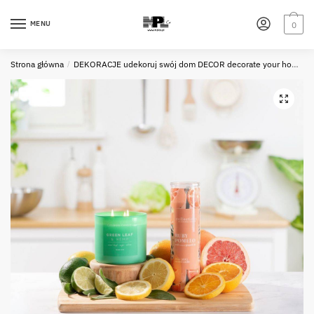
Skip
Skip
to
to
MENU
0
navigation
content
Strona główna
/
DEKORACJE udekoruj swój dom DECOR decorate your home