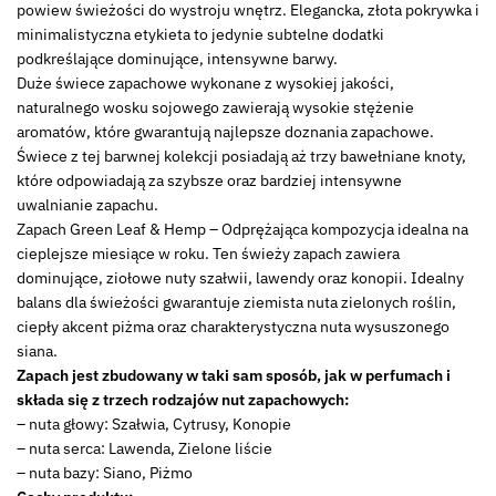
-
powiew świeżości do wystroju wnętrz. Elegancka, złota pokrywka i
Green
minimalistyczna etykieta to jedynie subtelne dodatki
Leaf
podkreślające dominujące, intensywne barwy.
&
Duże świece zapachowe wykonane z wysokiej jakości,
Hemp
naturalnego wosku sojowego zawierają wysokie stężenie
aromatów, które gwarantują najlepsze doznania zapachowe.
Świece z tej barwnej kolekcji posiadają aż trzy bawełniane knoty,
które odpowiadają za szybsze oraz bardziej intensywne
uwalnianie zapachu.
Zapach Green Leaf & Hemp – Odprężająca kompozycja idealna na
cieplejsze miesiące w roku. Ten świeży zapach zawiera
dominujące, ziołowe nuty szałwii, lawendy oraz konopii. Idealny
balans dla świeżości gwarantuje ziemista nuta zielonych roślin,
ciepły akcent piżma oraz charakterystyczna nuta wysuszonego
siana.
Zapach jest zbudowany w taki sam sposób, jak w perfumach i
składa się z trzech rodzajów nut zapachowych:
– nuta głowy: Szałwia, Cytrusy, Konopie
– nuta serca: Lawenda, Zielone liście
– nuta bazy: Siano, Piżmo