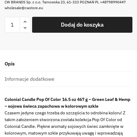
CW BRANDS Sp. z o.o. Tarnowska 23, 61-323 POZNAŃ PL +48798990447
wholesale@cwstore.eu
ilość
Dodaj do koszyka
ŚWIECZKA
zapachowa
Pop
Of
Color
Opis
Green
Leaf
&
Informacje dodatkowe
Hemp
CANDLE
Colonial Candle Pop Of Color 16.5 oz 467 g – Green Leaf & Hemp
Pop
– sojowa świeca zapachowa w kolorowym szkle
Of
Czasem jedyne czego trzeba do szczęścia to odrobina koloru! Z
Color
takim założeniem stworzona została kolekcja Pop Of Color od
14.5
Colonial Candle. Piękne aromaty sojowych świec zamknięte w
oz
kolorowym, matowym szkle przykuwają uwagę i wprowadzają