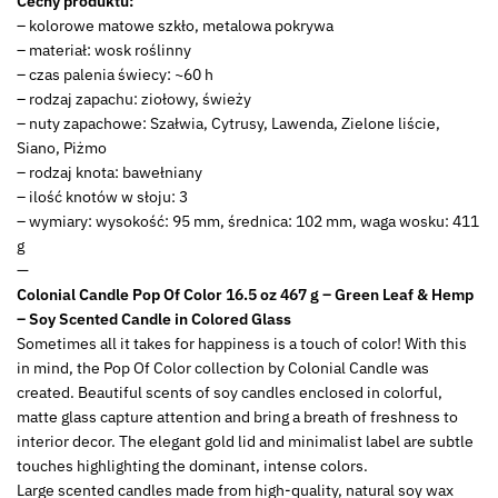
Cechy produktu:
– kolorowe matowe szkło, metalowa pokrywa
– materiał: wosk roślinny
– czas palenia świecy: ~60 h
– rodzaj zapachu: ziołowy, świeży
– nuty zapachowe: Szałwia, Cytrusy, Lawenda, Zielone liście,
Siano, Piżmo
– rodzaj knota: bawełniany
– ilość knotów w słoju: 3
– wymiary: wysokość: 95 mm, średnica: 102 mm, waga wosku: 411
g
—
Colonial Candle Pop Of Color 16.5 oz 467 g – Green Leaf & Hemp
– Soy Scented Candle in Colored Glass
Sometimes all it takes for happiness is a touch of color! With this
in mind, the Pop Of Color collection by Colonial Candle was
created. Beautiful scents of soy candles enclosed in colorful,
matte glass capture attention and bring a breath of freshness to
interior decor. The elegant gold lid and minimalist label are subtle
touches highlighting the dominant, intense colors.
Large scented candles made from high-quality, natural soy wax