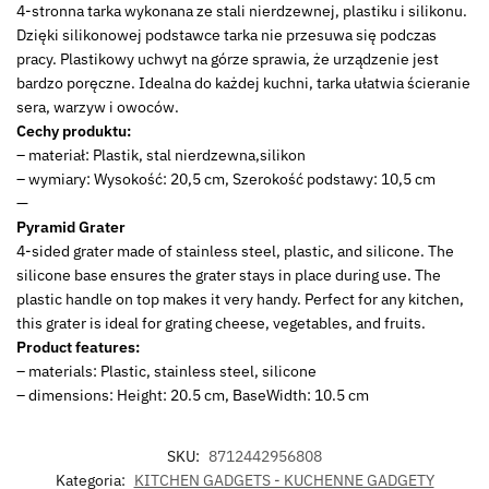
4-stronna tarka wykonana ze stali nierdzewnej, plastiku i silikonu.
22273576
Dzięki silikonowej podstawce tarka nie przesuwa się podczas
22x10cm
pracy. Plastikowy uchwyt na górze sprawia, że urządzenie jest
piram
bardzo poręczne. Idealna do każdej kuchni, tarka ułatwia ścieranie
sera, warzyw i owoców.
Cechy produktu:
– materiał: Plastik, stal nierdzewna,silikon
– wymiary: Wysokość: 20,5 cm, Szerokość podstawy: 10,5 cm
—
Pyramid Grater
4-sided grater made of stainless steel, plastic, and silicone. The
silicone base ensures the grater stays in place during use. The
plastic handle on top makes it very handy. Perfect for any kitchen,
this grater is ideal for grating cheese, vegetables, and fruits.
Product features:
– materials: Plastic, stainless steel, silicone
– dimensions: Height: 20.5 cm, BaseWidth: 10.5 cm
SKU:
8712442956808
Kategoria:
KITCHEN GADGETS - KUCHENNE GADGETY