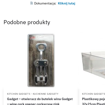
Dokumentacja:
Kliknij tutaj
Podobne produkty
KITCHEN GADGETS - KUCHENNE GADGETY
KITCHEN GADGETS
Gadget – otwieracz do butelek wina Gadget
Plastikowy po
– wine cork opener corkscrew zink
32x21cm Plasti