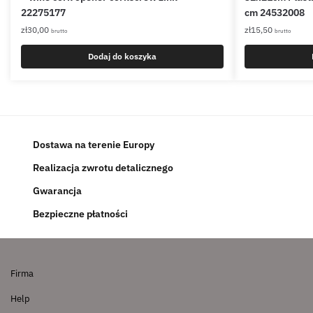
22275177
cm 24532008
zł
30,00
zł
15,50
brutto
brutto
Dodaj do koszyka
Dostawa na terenie Europy
Realizacja zwrotu detalicznego
Gwarancja
Bezpieczne płatności
Firma
Help