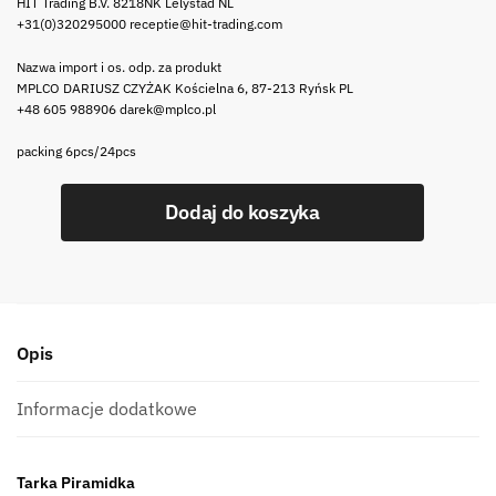
HIT Trading B.V. 8218NK Lelystad NL
+31(0)320295000 receptie@hit-trading.com
Nazwa import i os. odp. za produkt
MPLCO DARIUSZ CZYŻAK Kościelna 6, 87-213 Ryńsk PL
+48 605 988906 darek@mplco.pl
packing 6pcs/24pcs
ilość
Dodaj do koszyka
TARKA
kuchenna
stalowa
4
strony
Opis
MIX
PIRAMIDKA
Kitchen
Informacje dodatkowe
grater
4
Tarka Piramidka
functions