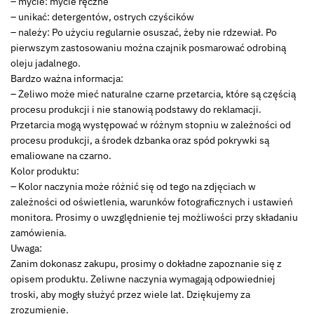
– mycie: mycie ręczne
– unikać: detergentów, ostrych czyścików
– należy: Po użyciu regularnie osuszać, żeby nie rdzewiał. Po
pierwszym zastosowaniu można czajnik posmarować odrobiną
oleju jadalnego.
Bardzo ważna informacja:
– Żeliwo może mieć naturalne czarne przetarcia, które są częścią
procesu produkcji i nie stanowią podstawy do reklamacji.
Przetarcia mogą występować w różnym stopniu w zależności od
procesu produkcji, a środek dzbanka oraz spód pokrywki są
emaliowane na czarno.
Kolor produktu:
– Kolor naczynia może różnić się od tego na zdjęciach w
zależności od oświetlenia, warunków fotograficznych i ustawień
monitora. Prosimy o uwzględnienie tej możliwości przy składaniu
zamówienia.
Uwaga:
Zanim dokonasz zakupu, prosimy o dokładne zapoznanie się z
opisem produktu. Żeliwne naczynia wymagają odpowiedniej
troski, aby mogły służyć przez wiele lat. Dziękujemy za
zrozumienie.