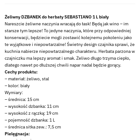
1L
SEBASTIANO
Żeliwny DZBANEK do herbaty SEBASTIANO 1 L biały
white
Nareszcie żeliwne naczynia wracają do łask! Będą jak wino – im
starsze tym lepsze! To jedyne naczynia, które przy odpowiedniej
konserwacji, będziecie mogli zostawić kolejnemu pokoleniu jako
te wyjątkowe i niepowtarzalne! Świetny design czajnika sprawi, że
kuchnia nabierze niepowtarzalnego charakteru. Herbata parzona w
czajniczku ma lepszy aromat i smak. Żeliwo długo trzyma ciepło,
dlatego nawet po dłuższej chwili napar nadal będzie gorący.
Cechy produktu:
– materiał: żeliwo, stal
– kolor: biały
Wymiary:
– średnica: 15 cm
– wysokość dzbanka: 11 cm
– wysokość z rączką: 19 cm
– pojemność dzbanka: 1 L
– średnica sitka zew.: 7,5 cm
Pielęgnacja: