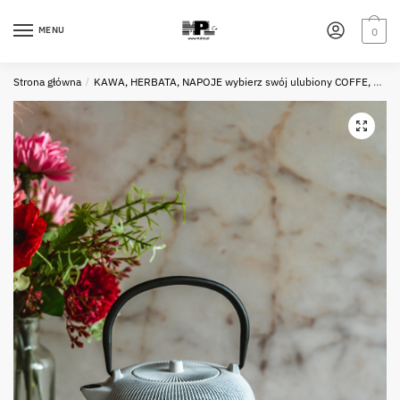
Skip
Skip
to
to
MENU
0
navigation
content
Strona główna
/
KAWA, HERBATA, NAPOJE wybierz swój ulubiony COFFE, TEA, DRINKS choose your favourite one