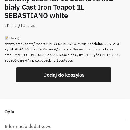
biały Cast Iron Teapot 1L
SEBASTIANO white
zł
110,00
brutto
Uwagi:
Nazwa producenta/import MPLCO DARIUSZ CZYŻAK Kościelna 6, 87-213
Ryńsk PL +48 605 988906 darek@mplco.pl Nazwa import i os. odp. za
produkt MPLCO DARIUSZ CZYŻAK Kościelna 6, 87-213 Ryńsk PL +48 605
988906 darek@mplco.pl packing 1pcs/6pcs
ilość
Dodaj do koszyka
Żeliwny
dzbanek
1L
SEBASTIANO
biały
Opis
Cast
Iron
Teapot
Informacje dodatkowe