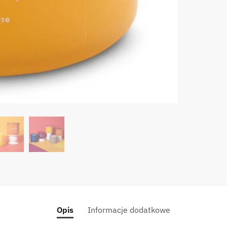
Leathe
CAND
Pop
Of
Color
14.5
oz
-
Coppe
Leathe
Opis
Informacje dodatkowe