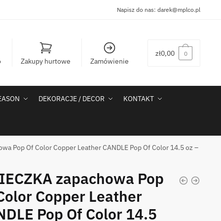
Napisz do nas:
darek@mplco.pl
zł
0,00
0
o
Zakupy hurtowe
Zamówienie
SEASON
DEKORACJE / DECOR
KONTAKT
a Pop Of Color Copper Leather CANDLE Pop Of Color 14.5 oz –
IECZKA zapachowa Pop
Color Copper Leather
DLE Pop Of Color 14.5