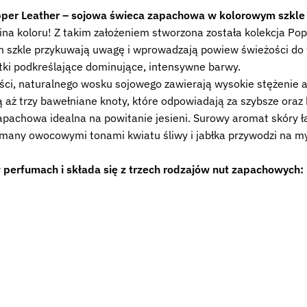
opper Leather – sojowa świeca zapachowa w kolorowym szkle
na koloru! Z takim założeniem stworzona została kolekcja Pop
zkle przykuwają uwagę i wprowadzają powiew świeżości do wy
atki podkreślające dominujące, intensywne barwy.
ci, naturalnego wosku sojowego zawierają wysokie stężenie 
ą aż trzy bawełniane knoty, które odpowiadają za szybsze oraz
pachowa idealna na powitanie jesieni. Surowy aromat skóry
many owocowymi tonami kwiatu śliwy i jabłka przywodzi na myśl
 perfumach i składa się z trzech rodzajów nut zapachowych: