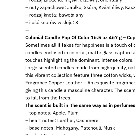
– nuty zapachowe: Jabłko, Skóra, Kwiat śliwy, Ka
– rodzaj knota: bawełniany
– ilość knotów w słoju: 3
—
Colonial Candle Pop Of Color 16.5 oz 467 g – Co
Sometimes all it takes for happiness is a touch of 
candles enclosed in colorful, matte glass capture a
touches highlighting the dominant, intense colors.
Large scented candles made from high-quality, nat
this vibrant collection feature three cotton wicks,
Fragrance Copper Leather – An exquisite fragranc
giving this candle a masculine character. The scen
to fall from the trees.
The scent is built in the same way as in perfumes
– top notes: Apple, Plum
– heart notes: Leather, Cashmere
– base notes: Mahogany, Patchouli, Musk