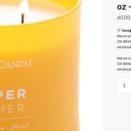
oz 
zł
100
Uwag
Nazwa p
CW BRAN
wholesa
Nazwa os
CW BRAN
wholesa
ilość
ŚWIEC
zapac
Pop
Of
Color
Coppe