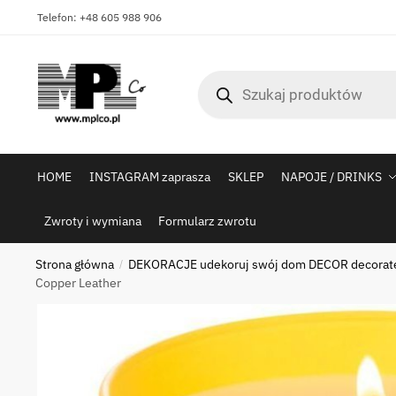
Skip
Skip
Telefon: +48 605 988 906
to
to
navigation
content
Wyszukiwarka
produktów
HOME
INSTAGRAM zaprasza
SKLEP
NAPOJE / DRINKS
Zwroty i wymiana
Formularz zwrotu
Strona główna
DEKORACJE udekoruj swój dom DECOR decorat
/
Copper Leather