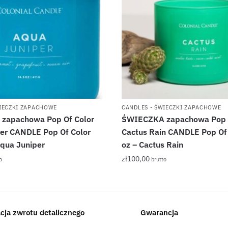
WIECZKI ZAPACHOWE
CANDLES - ŚWIECZKI ZAPACHOWE
zapachowa Pop Of Color
ŚWIECZKA zapachowa Pop O
er CANDLE Pop Of Color
Cactus Rain CANDLE Pop Of 
Aqua Juniper
oz – Cactus Rain
zł
100,00
o
brutto
acja zwrotu detalicznego
Gwarancja