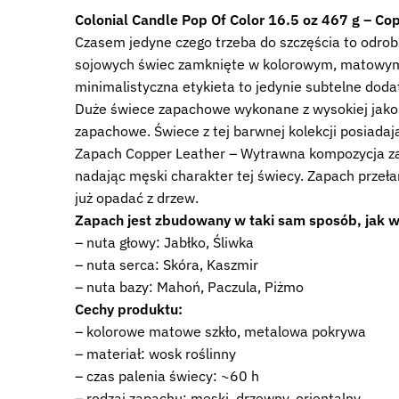
Colonial Candle Pop Of Color 16.5 oz 467 g – C
Czasem jedyne czego trzeba do szczęścia to odrobi
sojowych świec zamknięte w kolorowym, matowym s
minimalistyczna etykieta to jedynie subtelne dod
Duże świece zapachowe wykonane z wysokiej jakoś
zapachowe. Świece z tej barwnej kolekcji posiadaj
Zapach Copper Leather – Wytrawna kompozycja za
nadając męski charakter tej świecy. Zapach przeła
już opadać z drzew.
Zapach jest zbudowany w taki sam sposób, jak w
– nuta głowy: Jabłko, Śliwka
– nuta serca: Skóra, Kaszmir
– nuta bazy: Mahoń, Paczula, Piżmo
Cechy produktu:
– kolorowe matowe szkło, metalowa pokrywa
– materiał: wosk roślinny
– czas palenia świecy: ~60 h
– rodzaj zapachu: męski, drzewny, orientalny