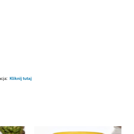
cja:
Kliknij tutaj