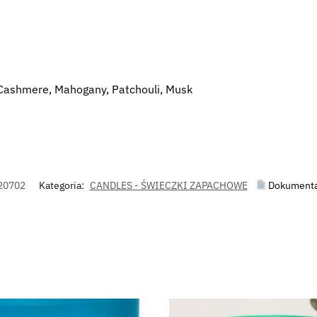
 Cashmere, Mahogany, Patchouli, Musk
20702
Kategoria:
CANDLES - ŚWIECZKI ZAPACHOWE
Dokumenta