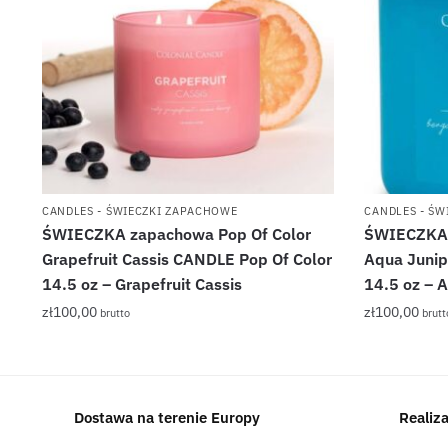
CANDLES - ŚWIECZKI ZAPACHOWE
CANDLES - Ś
ŚWIECZKA zapachowa Pop Of Color
ŚWIECZKA 
Grapefruit Cassis CANDLE Pop Of Color
Aqua Junip
14.5 oz – Grapefruit Cassis
14.5 oz – 
zł
100,00
zł
100,00
brutto
brutt
Dostawa na terenie Europy
Realiz