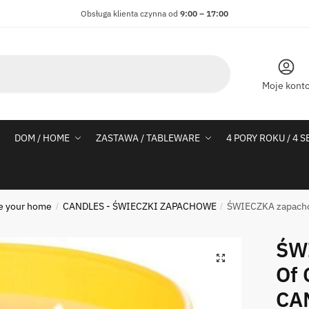
Obsługa klienta czynna od
9:00 – 17:00
Moje kont
DOM / HOME
ZASTAWA / TABLEWARE
4 PORY ROKU / 4 
e your home
CANDLES - ŚWIECZKI ZAPACHOWE
ŚWIECZKA zapachow
/
/
ŚW
Of 
CAN