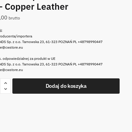
– Copper Leather
,00
brutto
i:
roducenta/importera
DS Sp. z o.o. Tarnowska 23, 61-323 POZNAŃ PL +48798990447
le@cwstore.eu
. odpowiedzialnej za produkt w UE
DS Sp. z o.o. Tarnowska 23, 61-323 POZNAŃ PL +48798990447
le@cwstore.eu
Dodaj do koszyka
ZKA
howa
r